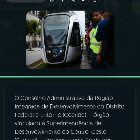
03
PROGRAMAÇÃO
04
PROGRAMAS
05
PODCASTS
06
VIDEOCASTS
O Conselho Administrativo da Região
07
ÚLTIMAS
Integrada de Desenvolvimento do Distrito
Federal e Entorno (Coaride) — órgão
08
FESTIVAL DE MÚSICA
vinculado à Superintendência de
Desenvolvimento do Centro-Oeste
ACOMPANHE A RÁDIO NACIONAL