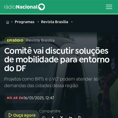
MENU
Programas
Revista Brasília
Revista Brasília
EPISÓDIO
Comitê vai discutir soluções
Buscar
na
de mobilidade para entorno
Rádio
Buscar
do DF
Nacional
Projetos como BRTs e o VLT podem atender às
AO VIVO
demandas das cidades dessa região
01
INÍCIO
16/01/2025, 12:47
NO AR EM
Compartilhe
02
A RÁDIO
Ouça agora