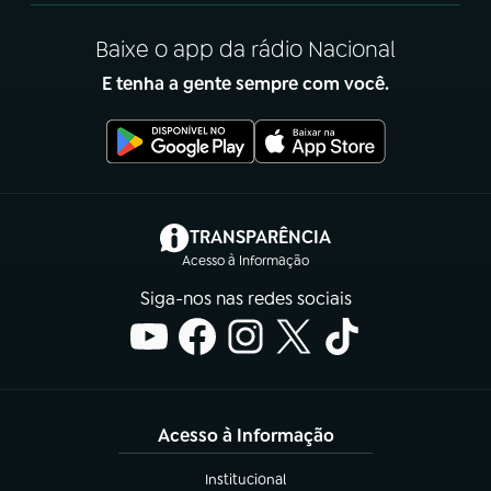
Baixe o app da rádio Nacional
E tenha a gente sempre com você.
(abre em nova aba)
TRANSPARÊNCIA
Acesso à Informação
Siga-nos nas redes sociais
Acesso à Informação
Institucional
(abre em nova aba)