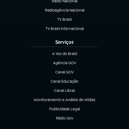
Rádio Nacional
Radioagência Nacional
(abre em nova aba)
TV Brasil
(abre em nova aba)
TV Brasil Internacional
(abre em nova aba)
Serviços
A Voz do Brasil
(abre em nova aba)
Agência GOV
(abre em nova aba)
Canal GOV
(abre em nova aba)
Canal Educação
(abre em nova aba)
Canal Libras
(abre em nova aba)
Monitoramento e Análise de Mídias
(abre em nova aba)
Publicidade Legal
(abre em nova aba)
Rádio Gov
(abre em nova aba)