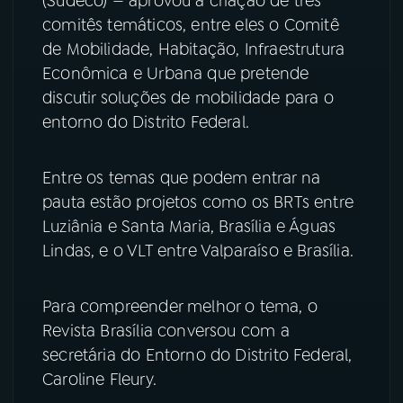
(Sudeco) — aprovou a criação de três
comitês temáticos, entre eles o Comitê
YouTube
Facebook
de Mobilidade, Habitação, Infraestrutura
Econômica e Urbana que pretende
Instagram
X
discutir soluções de mobilidade para o
entorno do Distrito Federal.
TikTok
Entre os temas que podem entrar na
pauta estão projetos como os BRTs entre
Luziânia e Santa Maria, Brasília e Águas
Lindas, e o VLT entre Valparaíso e Brasília.
Para compreender melhor o tema, o
Revista Brasília conversou com a
secretária do Entorno do Distrito Federal,
Caroline Fleury.