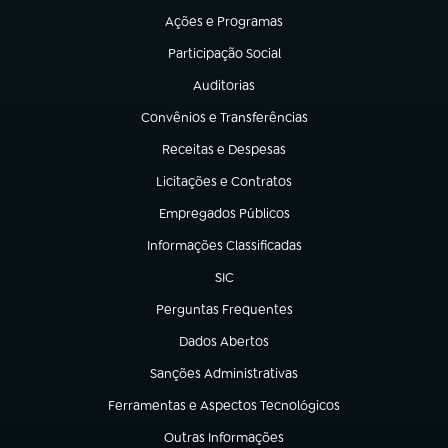
Ações e Programas
(abre em nova aba)
Participação Social
(abre em nova aba)
Auditorias
(abre em nova aba)
Convênios e Transferências
(abre em nova aba)
Receitas e Despesas
(abre em nova aba)
Licitações e Contratos
(abre em nova aba)
Empregados Públicos
(abre em nova aba)
Informações Classificadas
(abre em nova aba)
SIC
(abre em nova aba)
Perguntas Frequentes
(abre em nova aba)
Dados Abertos
(abre em nova aba)
Sanções Administrativas
(abre em nova aba)
Ferramentas e Aspectos Tecnológicos
(abre em nova aba)
Outras Informações
(abre em nova aba)