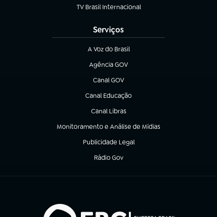
TV Brasil Internacional
(abre em nova aba)
Serviços
A Voz do Brasil
(abre em nova aba)
Agência GOV
(abre em nova aba)
Canal GOV
(abre em nova aba)
Canal Educação
(abre em nova aba)
Canal Libras
(abre em nova aba)
Monitoramento e Análise de Mídias
(abre em nova aba)
Publicidade Legal
(abre em nova aba)
Rádio Gov
(abre em nova aba)