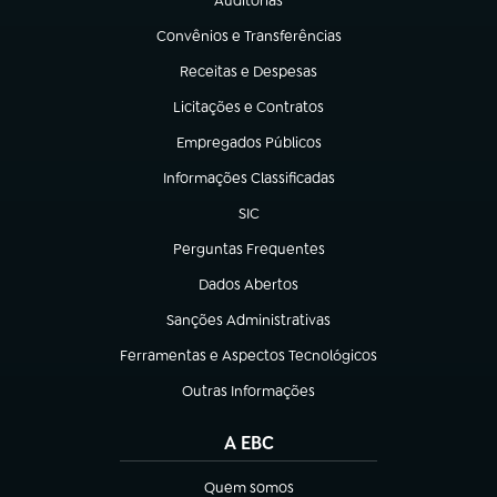
Auditorias
(abre em nova aba)
Convênios e Transferências
(abre em nova aba)
Receitas e Despesas
(abre em nova aba)
Licitações e Contratos
(abre em nova aba)
Empregados Públicos
(abre em nova aba)
Informações Classificadas
(abre em nova aba)
SIC
(abre em nova aba)
Perguntas Frequentes
(abre em nova aba)
Dados Abertos
(abre em nova aba)
Sanções Administrativas
(abre em nova aba)
Ferramentas e Aspectos Tecnológicos
(abre em nova aba)
Outras Informações
(abre em nova aba)
A EBC
Quem somos
(abre em nova aba)