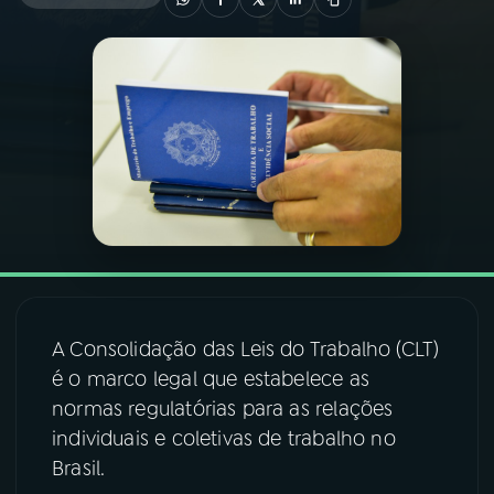
03
PROGRAMAÇÃO
04
PROGRAMAS
05
PODCASTS
06
VIDEOCASTS
07
ÚLTIMAS
A Consolidação das Leis do Trabalho (CLT)
é o marco legal que estabelece as
normas regulatórias para as relações
08
FESTIVAL DE MÚSICA
individuais e coletivas de trabalho no
Brasil.
ACOMPANHE A RÁDIO NACIONAL