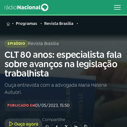
MENU
Programas
Revista Brasília
Revista Brasília
EPISÓDIO
CLT 80 anos: especialista fala
Buscar
na
sobre avanços na legislação
Rádio
Buscar
trabalhista
Nacional
Ouça entrevista com a advogada Maria Helena
AO VIVO
Autuori.
01
INÍCIO
01/05/2023, 15:50
PUBLICADO EM
Compartilhe
02
A RÁDIO
Ouça agora