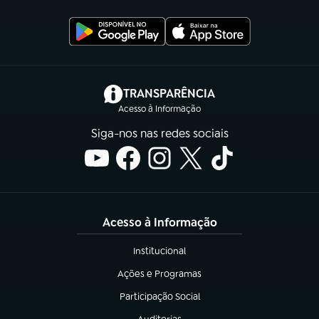
(abre em nova aba)
TRANSPARÊNCIA
Acesso à Informação
Siga-nos nas redes sociais
Acesso à Informação
Institucional
(abre em nova aba)
Ações e Programas
(abre em nova aba)
Participação Social
(abre em nova aba)