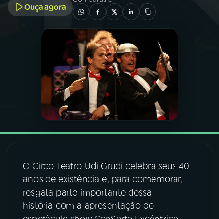
Ouça agora
03
PROGRAMAÇÃO
04
PROGRAMAS
05
PODCASTS
06
VIDEOCASTS
07
ÚLTIMAS
O Circo Teatro Udi Grudi celebra seus 40
anos de existência e, para comemorar,
08
FESTIVAL DE MÚSICA
resgata parte importante dessa
história com a apresentação do
ACOMPANHE A RÁDIO NACIONAL
espetáculo show ConSerto Excêntrico,