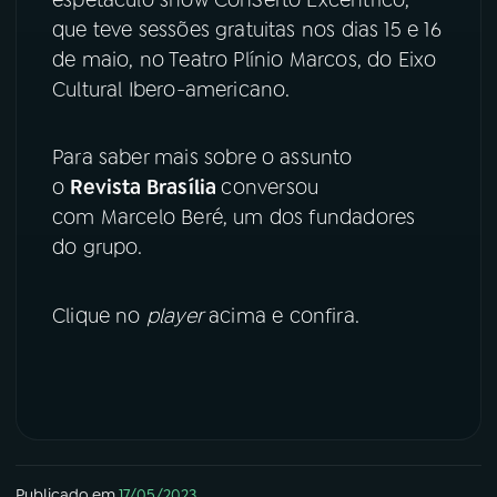
que teve sessões gratuitas nos dias 15 e 16
YouTube
Facebook
de maio, no Teatro Plínio Marcos, do Eixo
Cultural Ibero-americano.
Instagram
X
TikTok
Para saber mais sobre o assunto
o
Revista Brasília
conversou
com Marcelo Beré, um dos fundadores
do grupo.
Clique no
player
acima e confira.
Publicado em
17/05/2023