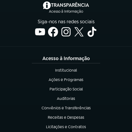
(abre em nova aba)
TRANSPARÊNCIA
Acesso à Informação
Siga-nos nas redes sociais
Acesso à Informação
Institucional
(abre em nova aba)
Ações e Programas
(abre em nova aba)
Participação Social
(abre em nova aba)
Auditorias
(abre em nova aba)
Convênios e Transferências
(abre em nova aba)
Receitas e Despesas
(abre em nova aba)
Licitações e Contratos
(abre em nova aba)