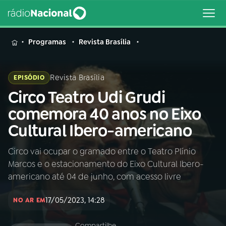
MENU
Programas
Revista Brasília
Revista Brasília
EPISÓDIO
Circo Teatro Udi Grudi
Buscar
na
comemora 40 anos no Eixo
Rádio
Buscar
Cultural Ibero-americano
Nacional
Circo vai ocupar o gramado entre o Teatro Plínio
AO VIVO
Marcos e o estacionamento do Eixo Cultural Ibero-
americano até 04 de junho, com acesso livre
01
INÍCIO
17/05/2023, 14:28
NO AR EM
02
A RÁDIO
Compartilhe