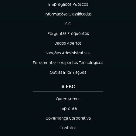
Empregados Públicos
(abre em nova aba)
Informações Classificadas
(abre em nova aba)
SIC
(abre em nova aba)
Perguntas Frequentes
(abre em nova aba)
Dados Abertos
(abre em nova aba)
Sanções Administrativas
(abre em nova aba)
Ferramentas e Aspectos Tecnológicos
(abre em nova aba)
Outras Informações
(abre em nova aba)
A EBC
Quem somos
(abre em nova aba)
Imprensa
(abre em nova aba)
Governança Corporativa
(abre em nova aba)
Contatos
(abre em nova aba)