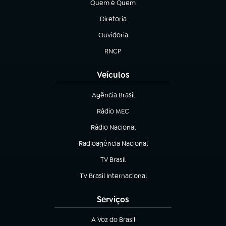
Quem é Quem
(abre em nova aba)
Diretoria
(abre em nova aba)
Ouvidoria
(abre em nova aba)
RNCP
(abre em nova aba)
Veículos
Agência Brasil
(abre em nova aba)
Rádio MEC
(abre em nova aba)
Rádio Nacional
Radioagência Nacional
(abre em nova aba)
TV Brasil
(abre em nova aba)
TV Brasil Internacional
(abre em nova aba)
Serviços
A Voz do Brasil
(abre em nova aba)