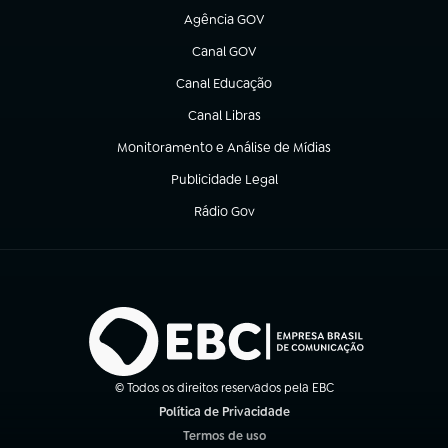
Agência GOV
(abre em nova aba)
Canal GOV
(abre em nova aba)
Canal Educação
(abre em nova aba)
Canal Libras
(abre em nova aba)
Monitoramento e Análise de Mídias
(abre em nova aba)
Publicidade Legal
(abre em nova aba)
Rádio Gov
(abre em nova aba)
© Todos os direitos reservados pela EBC
Política de Privacidade
(abre em nova aba)
Termos de uso
(abre em nova aba)