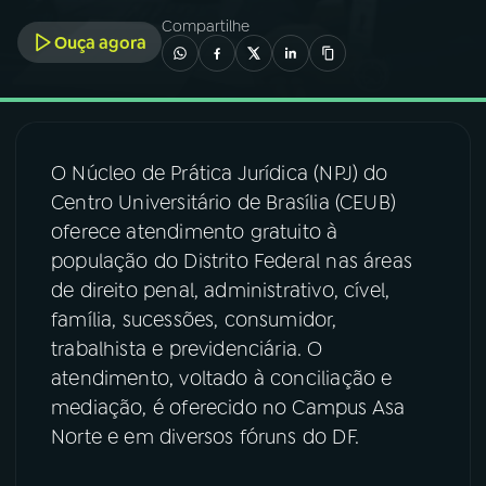
Compartilhe
Ouça agora
03
PROGRAMAÇÃO
04
PROGRAMAS
O Núcleo de Prática Jurídica (NPJ) do
05
PODCASTS
Centro Universitário de Brasília (CEUB)
oferece atendimento gratuito à
população do Distrito Federal nas áreas
06
VIDEOCASTS
de direito penal, administrativo, cível,
família, sucessões, consumidor,
07
ÚLTIMAS
trabalhista e previdenciária. O
atendimento, voltado à conciliação e
mediação, é oferecido no Campus Asa
08
FESTIVAL DE MÚSICA
Norte e em diversos fóruns do DF.
ACOMPANHE A RÁDIO NACIONAL