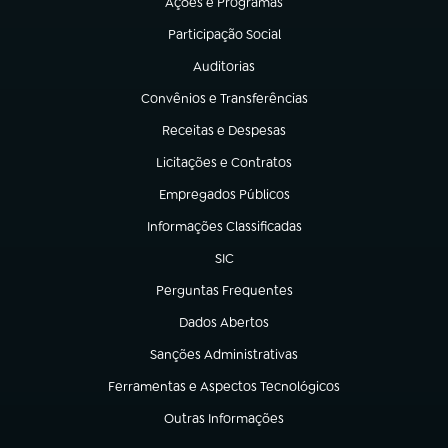
Ações e Programas
(abre em nova aba)
Participação Social
(abre em nova aba)
Auditorias
(abre em nova aba)
Convênios e Transferências
(abre em nova aba)
Receitas e Despesas
(abre em nova aba)
Licitações e Contratos
(abre em nova aba)
Empregados Públicos
(abre em nova aba)
Informações Classificadas
(abre em nova aba)
SIC
(abre em nova aba)
Perguntas Frequentes
(abre em nova aba)
Dados Abertos
(abre em nova aba)
Sanções Administrativas
(abre em nova aba)
Ferramentas e Aspectos Tecnológicos
(abre em nova aba)
Outras Informações
(abre em nova aba)