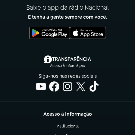
Baixe o app da rádio Nacional
E tenha a gente sempre com você.
(abre em nova aba)
TRANSPARÊNCIA
Acesso à Informação
Siga-nos nas redes sociais
Acesso à Informação
Institucional
(abre em nova aba)