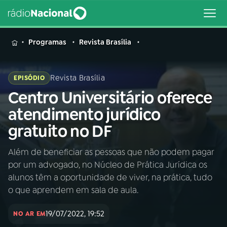
MENU
Programas
Revista Brasília
Revista Brasília
EPISÓDIO
Centro Universitário oferece
Buscar
na
atendimento jurídico
Rádio
Buscar
gratuito no DF
Nacional
Além de beneficiar as pessoas que não podem pagar
AO VIVO
por um advogado, no Núcleo de Prática Jurídica os
alunos têm a oportunidade de viver, na prática, tudo
01
INÍCIO
o que aprendem em sala de aula.
19/07/2022, 19:52
NO AR EM
02
A RÁDIO