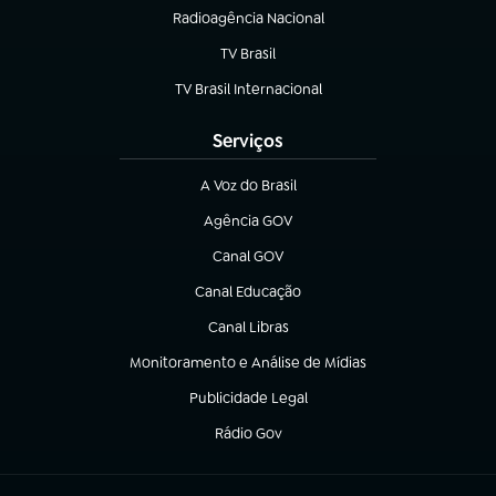
Radioagência Nacional
(abre em nova aba)
TV Brasil
(abre em nova aba)
TV Brasil Internacional
(abre em nova aba)
Serviços
A Voz do Brasil
(abre em nova aba)
Agência GOV
(abre em nova aba)
Canal GOV
(abre em nova aba)
Canal Educação
(abre em nova aba)
Canal Libras
(abre em nova aba)
Monitoramento e Análise de Mídias
(abre em nova aba)
Publicidade Legal
(abre em nova aba)
Rádio Gov
(abre em nova aba)