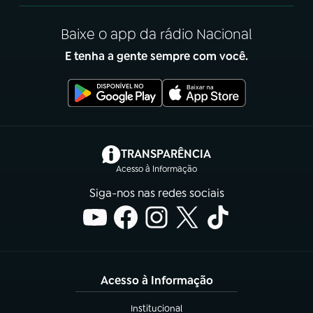
Baixe o app da rádio Nacional
E tenha a gente sempre com você.
(abre em nova aba)
TRANSPARÊNCIA
Acesso à Informação
Siga-nos nas redes sociais
Acesso à Informação
Institucional
(abre em nova aba)