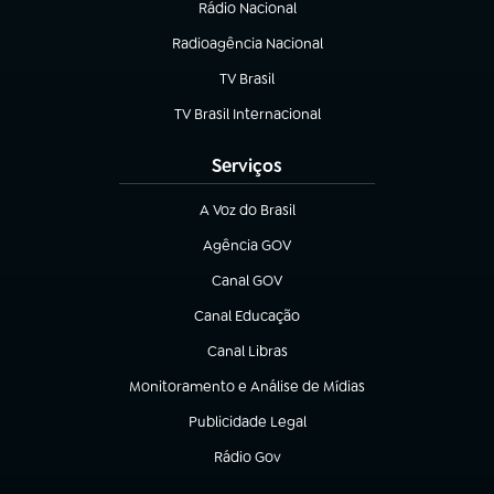
Rádio Nacional
Radioagência Nacional
(abre em nova aba)
TV Brasil
(abre em nova aba)
TV Brasil Internacional
(abre em nova aba)
Serviços
A Voz do Brasil
(abre em nova aba)
Agência GOV
(abre em nova aba)
Canal GOV
(abre em nova aba)
Canal Educação
(abre em nova aba)
Canal Libras
(abre em nova aba)
Monitoramento e Análise de Mídias
(abre em nova aba)
Publicidade Legal
(abre em nova aba)
Rádio Gov
(abre em nova aba)