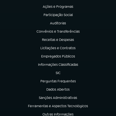
Ações e Programas
(abre em nova aba)
Participação Social
(abre em nova aba)
Auditorias
(abre em nova aba)
Convênios e Transferências
(abre em nova aba)
Receitas e Despesas
(abre em nova aba)
Licitações e Contratos
(abre em nova aba)
Empregados Públicos
(abre em nova aba)
Informações Classificadas
(abre em nova aba)
SIC
(abre em nova aba)
Perguntas Frequentes
(abre em nova aba)
Dados Abertos
(abre em nova aba)
Sanções Administrativas
(abre em nova aba)
Ferramentas e Aspectos Tecnológicos
(abre em nova aba)
Outras Informações
(abre em nova aba)