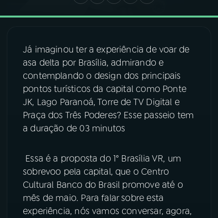
03
PROGRAMAÇÃO
Já imaginou ter a experiência de voar de
04
PROGRAMAS
asa delta por Brasília, admirando e
contemplando o design dos principais
pontos turísticos da capital como Ponte
05
PODCASTS
JK, Lago Paranoá, Torre de TV Digital e
Praça dos Três Poderes? Esse passeio tem
06
VIDEOCASTS
a duração de 03 minutos
07
ÚLTIMAS
Essa é a proposta do 1° Brasília VR, um
sobrevoo pela capital, que o Centro
Cultural Banco do Brasil promove até o
08
FESTIVAL DE MÚSICA
mês de maio. Para falar sobre esta
experiência, nós vamos conversar, agora,
ACOMPANHE A RÁDIO NACIONAL