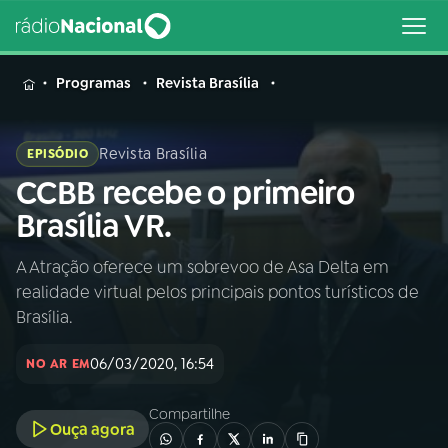
MENU
Programas
Revista Brasília
Revista Brasília
EPISÓDIO
CCBB recebe o primeiro
Buscar
na
Brasília VR.
Rádio
Buscar
Nacional
A Atração oferece um sobrevoo de Asa Delta em
realidade virtual pelos principais pontos turísticos de
AO VIVO
Brasília.
06/03/2020, 16:54
01
INÍCIO
NO AR EM
Compartilhe
Ouça agora
02
A RÁDIO