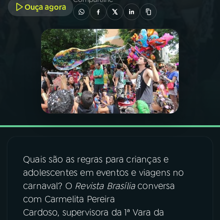
Ouça agora
03
PROGRAMAÇÃO
04
PROGRAMAS
05
PODCASTS
06
VIDEOCASTS
07
ÚLTIMAS
Quais são as regras para crianças e
adolescentes em eventos e viagens no
carnaval? O
Revista Brasília
conversa
08
FESTIVAL DE MÚSICA
com Carmelita Pereira
Cardoso, supervisora da 1ª Vara da
ACOMPANHE A RÁDIO NACIONAL