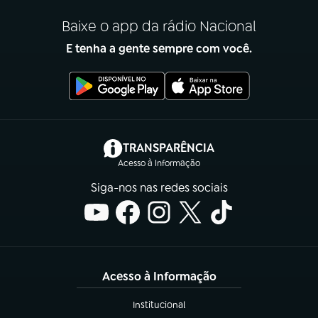
Baixe o app da rádio Nacional
E tenha a gente sempre com você.
(abre em nova aba)
TRANSPARÊNCIA
Acesso à Informação
Siga-nos nas redes sociais
Acesso à Informação
Institucional
(abre em nova aba)