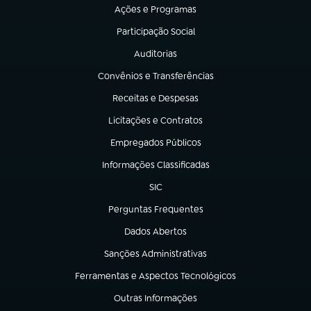
Ações e Programas
(abre em nova aba)
Participação Social
(abre em nova aba)
Auditorias
(abre em nova aba)
Convênios e Transferências
(abre em nova aba)
Receitas e Despesas
(abre em nova aba)
Licitações e Contratos
(abre em nova aba)
Empregados Públicos
(abre em nova aba)
Informações Classificadas
(abre em nova aba)
SIC
(abre em nova aba)
Perguntas Frequentes
(abre em nova aba)
Dados Abertos
(abre em nova aba)
Sanções Administrativas
(abre em nova aba)
Ferramentas e Aspectos Tecnológicos
(abre em nova aba)
Outras Informações
(abre em nova aba)