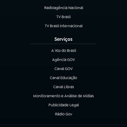
Radioagência Nacional
(abre em nova aba)
TV Brasil
(abre em nova aba)
TV Brasil Internacional
(abre em nova aba)
Serviços
A Voz do Brasil
(abre em nova aba)
Agência GOV
(abre em nova aba)
Canal GOV
(abre em nova aba)
Canal Educação
(abre em nova aba)
Canal Libras
(abre em nova aba)
Monitoramento e Análise de Mídias
(abre em nova aba)
Publicidade Legal
(abre em nova aba)
Rádio Gov
(abre em nova aba)