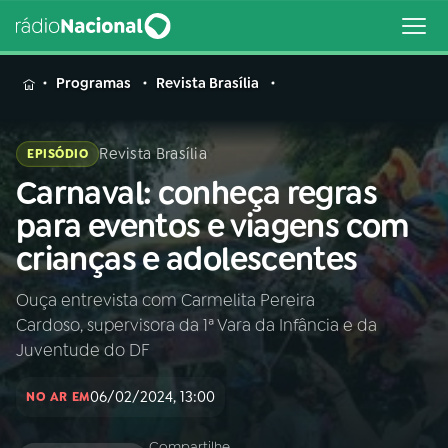
MENU
Programas
Revista Brasília
Revista Brasília
EPISÓDIO
Carnaval: conheça regras
Buscar
na
para eventos e viagens com
Rádio
Buscar
crianças e adolescentes
Nacional
Ouça entrevista com Carmelita Pereira
AO VIVO
Cardoso, supervisora da 1ª Vara da Infância e da
Juventude do DF
01
INÍCIO
06/02/2024, 13:00
NO AR EM
02
A RÁDIO
Compartilhe