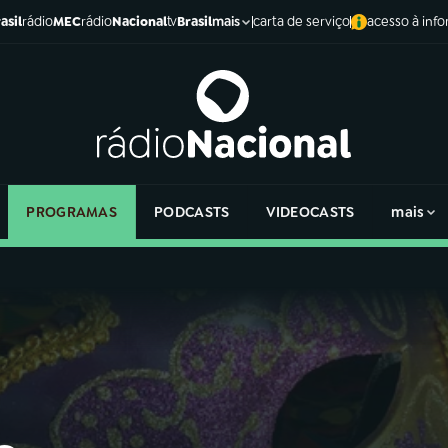
asil
rádio
MEC
rádio
Nacional
tv
Brasil
carta de serviço
acesso à inf
mais
PROGRAMAS
PODCASTS
VIDEOCASTS
mais