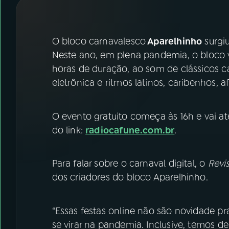
07
ÚLTIMAS
08
FESTIVAL DE MÚSICA
O bloco carnavalesco
Aparelhinho
surgiu
Neste ano, em plena pandemia, o bloco va
horas de duração, ao som de clássicos 
ACOMPANHE A RÁDIO NACIONAL
eletrônica e ritmos latinos, caribenhos, af
YouTube
Facebook
O evento gratuito começa às 16h e vai a
Instagram
X
do link:
radiocafune.com.br
.
TikTok
Para falar sobre o carnaval digital, o
Revis
dos criadores do bloco Aparelhinho.
“Essas festas online não são novidade p
se virar na pandemia. Inclusive, temos d