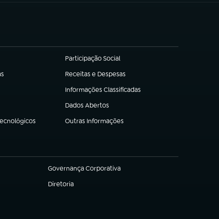
Participação Social
(abre em nova aba)
as
Receitas e Despesas
(abre em nova aba)
Informações Classificadas
(abre em nova aba)
Dados Abertos
(abre em nova aba)
Tecnológicos
Outras Informações
(abre em nova aba)
Governança Corporativa
(abre em nova aba)
Diretoria
(abre em nova aba)