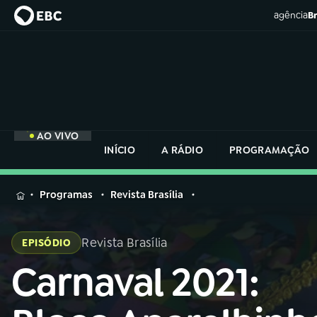
agência
Br
AO VIVO
INÍCIO
A RÁDIO
PROGRAMAÇÃO
MENU
Programas
Revista Brasília
Buscar
na
Revista Brasília
EPISÓDIO
Rádio
Buscar
Nacional
Carnaval 2021:
Buscar
na
Rádio
AO VIVO