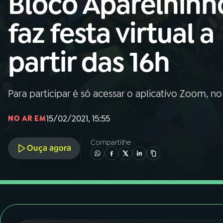
Bloco Aparelhinh
Nacional
faz festa virtual a
01
INÍCIO
partir das 16h
02
A RÁDIO
Para participar é só acessar o aplicativo Zoom, n
03
PROGRAMAÇÃO
15/02/2021, 15:55
NO AR EM
04
PROGRAMAS
Compartilhe
Ouça agora
05
PODCASTS
06
VIDEOCASTS