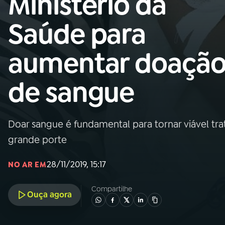
Ministério da
Nacional
Saúde para
01
INÍCIO
aumentar doaçã
02
A RÁDIO
de sangue
03
PROGRAMAÇÃO
Doar sangue é fundamental para tornar viável tr
04
PROGRAMAS
grande porte
05
PODCASTS
28/11/2019, 15:17
NO AR EM
Compartilhe
Ouça agora
06
VIDEOCASTS