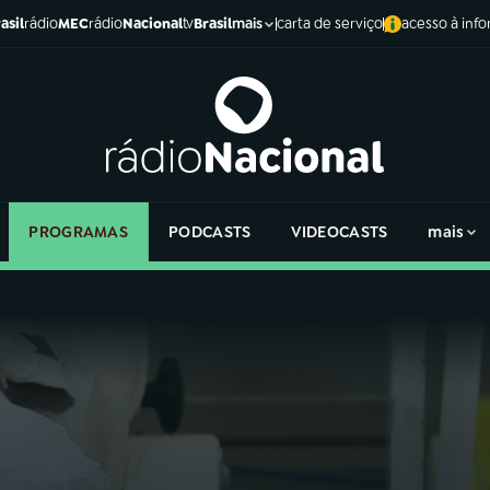
asil
rádio
MEC
rádio
Nacional
tv
Brasil
carta de serviço
acesso à inf
mais
PROGRAMAS
PODCASTS
VIDEOCASTS
mais