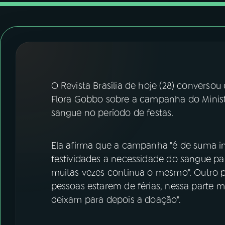
07
ÚLTIMAS
08
FESTIVAL DE MÚSICA
ACOMPANHE A RÁDIO NACIONAL
O Revista Brasília de hoje (28) conver
YouTube
Facebook
Flora Gobbo sobre a campanha do Minis
sangue no período de festas.
Instagram
X
TikTok
Ela afirma que a campanha "é de suma i
festividades a necessidade do sangue p
muitas vezes continua o mesmo". Outro po
pessoas estarem de férias, nessa parte m
deixam para depois a doação".