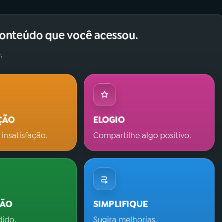
conteúdo que você acessou.
.
ÇÃO
ELOGIO
 insatisfação.
Compartilhe algo positivo.
ÇÃO
SIMPLIFIQUE
dido.
Sugira melhorias.