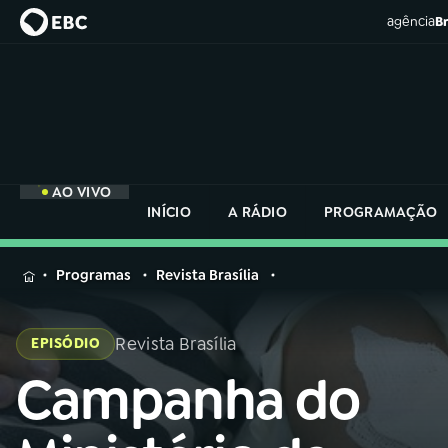
agência
Br
AO VIVO
INÍCIO
A RÁDIO
PROGRAMAÇÃO
MENU
Programas
Revista Brasília
Buscar
na
Revista Brasília
EPISÓDIO
Rádio
Buscar
Nacional
Campanha do
Buscar
na
Rádio
AO VIVO