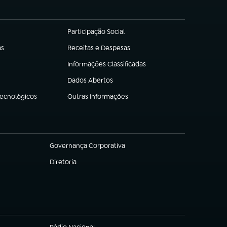
Participação Social
(abre em nova aba)
as
Receitas e Despesas
(abre em nova aba)
Informações Classificadas
(abre em nova aba)
Dados Abertos
(abre em nova aba)
Tecnológicos
Outras Informações
(abre em nova aba)
Governança Corporativa
(abre em nova aba)
Diretoria
(abre em nova aba)