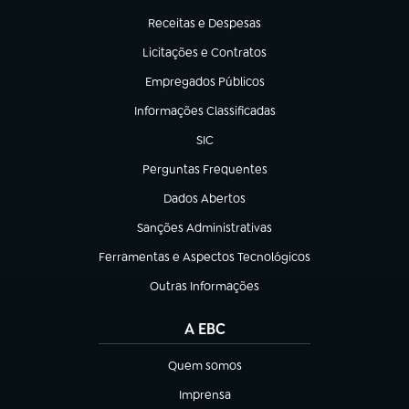
Receitas e Despesas
(abre em nova aba)
Licitações e Contratos
(abre em nova aba)
Empregados Públicos
(abre em nova aba)
Informações Classificadas
(abre em nova aba)
SIC
(abre em nova aba)
Perguntas Frequentes
(abre em nova aba)
Dados Abertos
(abre em nova aba)
Sanções Administrativas
(abre em nova aba)
Ferramentas e Aspectos Tecnológicos
(abre em nova aba)
Outras Informações
(abre em nova aba)
A EBC
Quem somos
(abre em nova aba)
Imprensa
(abre em nova aba)