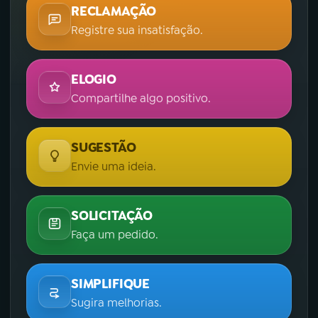
RECLAMAÇÃO
Registre sua insatisfação.
ELOGIO
Compartilhe algo positivo.
SUGESTÃO
Envie uma ideia.
SOLICITAÇÃO
Faça um pedido.
SIMPLIFIQUE
Sugira melhorias.