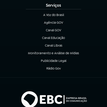
Serviços
A Voz do Brasil
(abre em nova aba)
Agência GOV
(abre em nova aba)
Canal GOV
(abre em nova aba)
Canal Educação
(abre em nova aba)
Canal Libras
(abre em nova aba)
Monitoramento e Análise de Mídias
(abre em nova aba)
Publicidade Legal
(abre em nova aba)
Rádio Gov
(abre em nova aba)