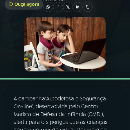
Ouça agora
03
PROGRAMAÇÃO
04
PROGRAMAS
05
PODCASTS
06
VIDEOCASTS
07
ÚLTIMAS
A campanha“Autodefesa e Segurança
On-line”, desenvolvida pelo Centro
08
FESTIVAL DE MÚSICA
Marista de Defesa da Infância (CMDI),
alerta para o s perigos que as crianças
ACOMPANHE A RÁDIO NACIONAL
correm no mundo virtual. Por meio de