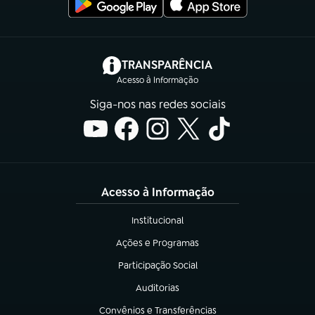
(abre em nova aba)
TRANSPARÊNCIA
Acesso à Informação
Siga-nos nas redes sociais
Acesso à Informação
Institucional
(abre em nova aba)
Ações e Programas
(abre em nova aba)
Participação Social
(abre em nova aba)
Auditorias
(abre em nova aba)
Convênios e Transferências
(abre em nova aba)