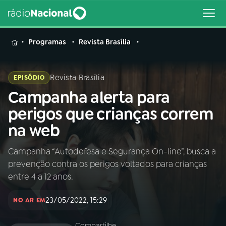
MENU
Programas
Revista Brasília
Revista Brasília
EPISÓDIO
Campanha alerta para
Buscar
na
perigos que crianças correm
Rádio
Buscar
na web
Nacional
Campanha “Autodefesa e Segurança On-line”, busca a
AO VIVO
prevenção contra os perigos voltados para crianças
entre 4 a 12 anos.
01
INÍCIO
23/05/2022, 15:29
NO AR EM
02
A RÁDIO
Compartilhe