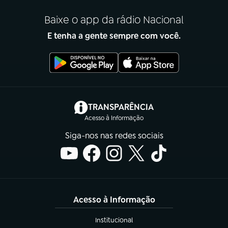
Baixe o app da rádio Nacional
E tenha a gente sempre com você.
(abre em nova aba)
TRANSPARÊNCIA
Acesso à Informação
Siga-nos nas redes sociais
Acesso à Informação
Institucional
(abre em nova aba)