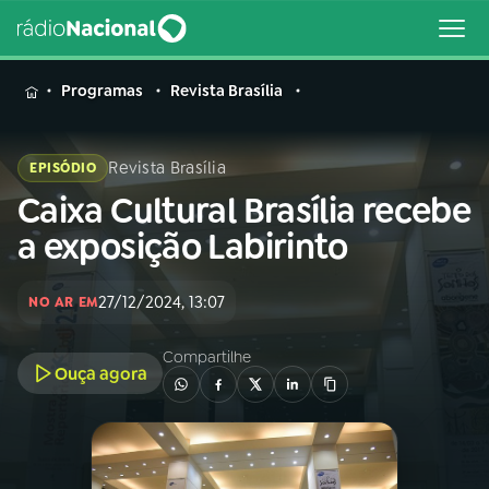
MENU
Programas
Revista Brasília
Revista Brasília
EPISÓDIO
Caixa Cultural Brasília recebe
Buscar
na
a exposição Labirinto
Rádio
Buscar
Nacional
27/12/2024, 13:07
NO AR EM
AO VIVO
Compartilhe
Ouça agora
01
INÍCIO
02
A RÁDIO