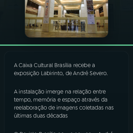
03
PROGRAMAÇÃO
04
PROGRAMAS
05
PODCASTS
A Caixa Cultural Brasília recebe a
exposição Labirinto, de André Severo.
06
VIDEOCASTS
A instalação imerge na relação entre
07
ÚLTIMAS
tempo, memória e espaço através da
reelaboração de imagens coletadas nas
08
FESTIVAL DE MÚSICA
últimas duas décadas
ACOMPANHE A RÁDIO NACIONAL