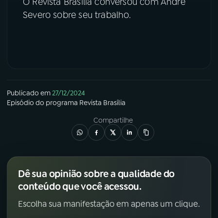
O Revista Brasília conversou com André
Severo sobre seu trabalho.
YouTube
Facebook
Instagram
X
TikTok
Publicado em
27/12/2024
Episódio
do programa
Revista Brasília
Compartilhe
Dê sua opinião sobre a qualidade do
conteúdo que você acessou.
Escolha sua manifestação em apenas um clique.