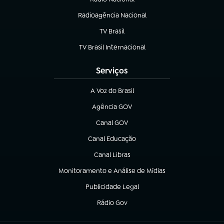
Radioagência Nacional
(abre em nova aba)
TV Brasil
(abre em nova aba)
TV Brasil Internacional
(abre em nova aba)
Serviços
A Voz do Brasil
(abre em nova aba)
Agência GOV
(abre em nova aba)
Canal GOV
(abre em nova aba)
Canal Educação
(abre em nova aba)
Canal Libras
(abre em nova aba)
Monitoramento e Análise de Mídias
(abre em nova aba)
Publicidade Legal
(abre em nova aba)
Rádio Gov
(abre em nova aba)