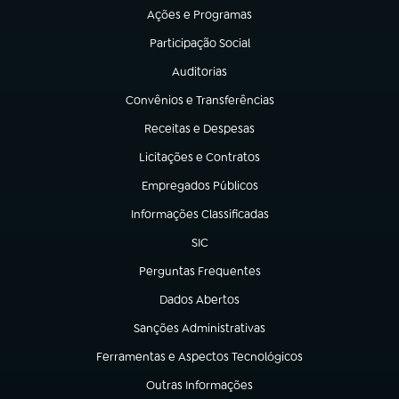
Ações e Programas
(abre em nova aba)
Participação Social
(abre em nova aba)
Auditorias
(abre em nova aba)
Convênios e Transferências
(abre em nova aba)
Receitas e Despesas
(abre em nova aba)
Licitações e Contratos
(abre em nova aba)
Empregados Públicos
(abre em nova aba)
Informações Classificadas
(abre em nova aba)
SIC
(abre em nova aba)
Perguntas Frequentes
(abre em nova aba)
Dados Abertos
(abre em nova aba)
Sanções Administrativas
(abre em nova aba)
Ferramentas e Aspectos Tecnológicos
(abre em nova aba)
Outras Informações
(abre em nova aba)