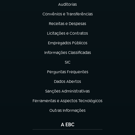
Auditorias
(abre em nova aba)
Convênios e Transferências
(abre em nova aba)
Receitas e Despesas
(abre em nova aba)
Licitações e Contratos
(abre em nova aba)
Empregados Públicos
(abre em nova aba)
Informações Classificadas
(abre em nova aba)
SIC
(abre em nova aba)
Perguntas Frequentes
(abre em nova aba)
Dados Abertos
(abre em nova aba)
Sanções Administrativas
(abre em nova aba)
Ferramentas e Aspectos Tecnológicos
(abre em nova aba)
Outras Informações
(abre em nova aba)
A EBC