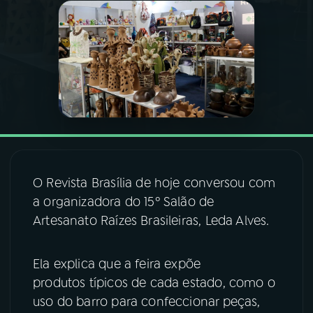
03
PROGRAMAÇÃO
04
PROGRAMAS
05
PODCASTS
06
VIDEOCASTS
O Revista Brasília de hoje conversou com
a organizadora do 15º Salão de
07
ÚLTIMAS
Artesanato Raízes Brasileiras, Leda Alves.
Ela explica que a feira expõe
08
FESTIVAL DE MÚSICA
produtos típicos de cada estado, como o
uso do barro para confeccionar peças,
ACOMPANHE A RÁDIO NACIONAL