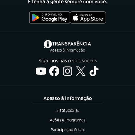
E tenha a gente sempre com você.
(abre em nova aba)
TRANSPARÊNCIA
Acesso à Informação
Siga-nos nas redes sociais
Acesso à Informação
Institucional
(abre em nova aba)
Ações e Programas
(abre em nova aba)
Participação Social
(abre em nova aba)