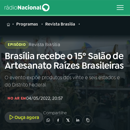
MENU
Programas
Revista Brasília
Revista Brasília
EPISÓDIO
Brasília recebe o 15º Salão de
Buscar
na
Artesanato Raízes Brasileiras
Rádio
Buscar
Nacional
O evento expõe produtos dos vinte e seis estados e
do Distrito Federal
AO VIVO
04/05/2022, 20:57
NO AR EM
01
INÍCIO
Compartilhe
Ouça agora
02
A RÁDIO