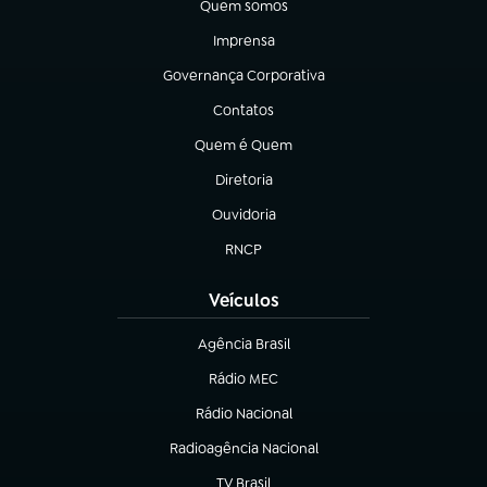
Quem somos
(abre em nova aba)
Imprensa
(abre em nova aba)
Governança Corporativa
(abre em nova aba)
Contatos
(abre em nova aba)
Quem é Quem
(abre em nova aba)
Diretoria
(abre em nova aba)
Ouvidoria
(abre em nova aba)
RNCP
(abre em nova aba)
Veículos
Agência Brasil
(abre em nova aba)
Rádio MEC
(abre em nova aba)
Rádio Nacional
Radioagência Nacional
(abre em nova aba)
TV Brasil