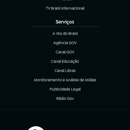
(abre em nova aba)
TV Brasil Internacional
(abre em nova aba)
Serviços
A Voz do Brasil
(abre em nova aba)
Agência GOV
(abre em nova aba)
Canal GOV
(abre em nova aba)
Canal Educação
(abre em nova aba)
Canal Libras
(abre em nova aba)
Monitoramento e Análise de Mídias
(abre em nova aba)
Publicidade Legal
(abre em nova aba)
Rádio Gov
(abre em nova aba)