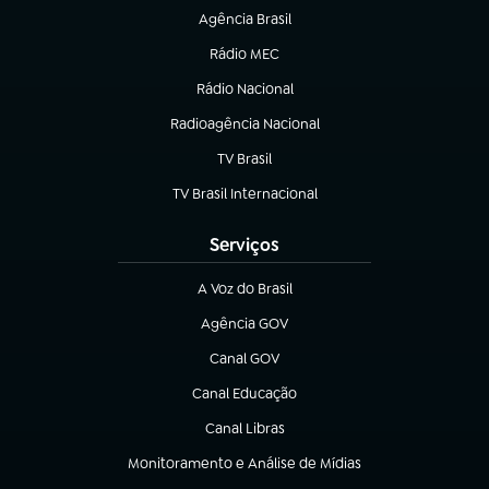
Agência Brasil
(abre em nova aba)
Rádio MEC
(abre em nova aba)
Rádio Nacional
Radioagência Nacional
(abre em nova aba)
TV Brasil
(abre em nova aba)
TV Brasil Internacional
(abre em nova aba)
Serviços
A Voz do Brasil
(abre em nova aba)
Agência GOV
(abre em nova aba)
Canal GOV
(abre em nova aba)
Canal Educação
(abre em nova aba)
Canal Libras
(abre em nova aba)
Monitoramento e Análise de Mídias
(abre em nova aba)