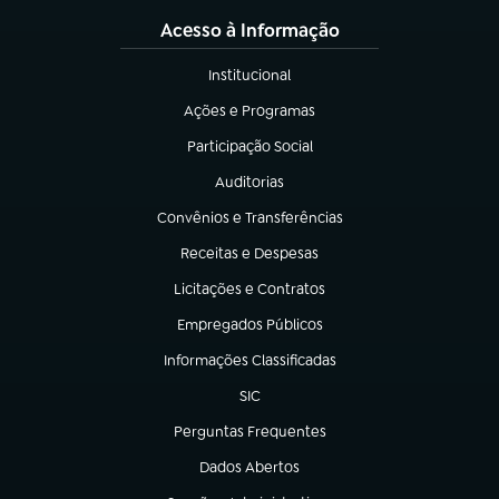
Acesso à Informação
Institucional
(abre em nova aba)
Ações e Programas
(abre em nova aba)
Participação Social
(abre em nova aba)
Auditorias
(abre em nova aba)
Convênios e Transferências
(abre em nova aba)
Receitas e Despesas
(abre em nova aba)
Licitações e Contratos
(abre em nova aba)
Empregados Públicos
(abre em nova aba)
Informações Classificadas
(abre em nova aba)
SIC
(abre em nova aba)
Perguntas Frequentes
(abre em nova aba)
Dados Abertos
(abre em nova aba)