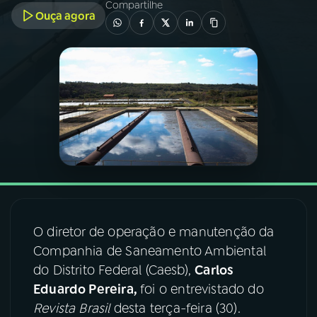
Compartilhe
Ouça agora
03
PROGRAMAÇÃO
04
PROGRAMAS
05
PODCASTS
06
VIDEOCASTS
07
ÚLTIMAS
O diretor de operação e manutenção da
Companhia de Saneamento Ambiental
08
FESTIVAL DE MÚSICA
do Distrito Federal (Caesb),
Carlos
Eduardo Pereira,
foi o entrevistado do
Revista Brasil
desta terça-feira (30).
ACOMPANHE A RÁDIO NACIONAL