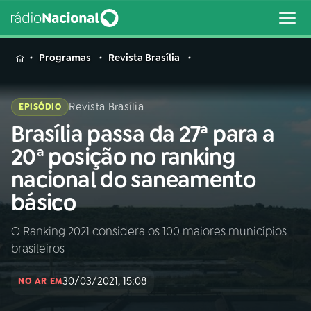
MENU
Programas
Revista Brasília
Revista Brasília
EPISÓDIO
Brasília passa da 27ª para a
Buscar
na
20ª posição no ranking
Rádio
Buscar
nacional do saneamento
Nacional
básico
AO VIVO
O Ranking 2021 considera os 100 maiores municípios
brasileiros
01
INÍCIO
30/03/2021, 15:08
NO AR EM
02
A RÁDIO