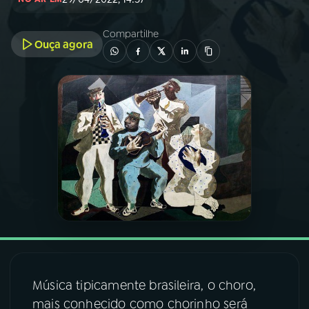
03
PROGRAMAÇÃO
Compartilhe
Ouça agora
04
PROGRAMAS
05
PODCASTS
06
VIDEOCASTS
07
ÚLTIMAS
08
FESTIVAL DE MÚSICA
Música tipicamente brasileira, o choro,
mais conhecido como chorinho será
ACOMPANHE A RÁDIO NACIONAL