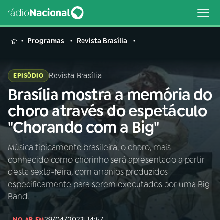
MENU
Programas
Revista Brasília
Revista Brasília
EPISÓDIO
Brasília mostra a memória do
Buscar
na
choro através do espetáculo
Rádio
Buscar
"Chorando com a Big"
Nacional
Música tipicamente brasileira, o choro, mais
AO VIVO
conhecido como chorinho será apresentado a partir
desta sexta-feira, com arranjos produzidos
01
INÍCIO
especificamente para serem executados por uma Big
Band.
02
A RÁDIO
29/04/2022, 14:57
NO AR EM