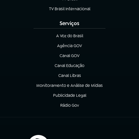
(abre em nova aba)
TV Brasil Internacional
(abre em nova aba)
Serviços
A Voz do Brasil
(abre em nova aba)
Agência GOV
(abre em nova aba)
Canal GOV
(abre em nova aba)
Canal Educação
(abre em nova aba)
Canal Libras
(abre em nova aba)
Monitoramento e Análise de Mídias
(abre em nova aba)
Publicidade Legal
(abre em nova aba)
Rádio Gov
(abre em nova aba)