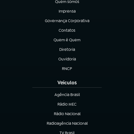
Quem somos
(abre em nova aba)
Imprensa
(abre em nova aba)
Governança Corporativa
(abre em nova aba)
Contatos
(abre em nova aba)
Quem é Quem
(abre em nova aba)
Diretoria
(abre em nova aba)
Ouvidoria
(abre em nova aba)
RNCP
(abre em nova aba)
Veículos
Agência Brasil
(abre em nova aba)
Rádio MEC
(abre em nova aba)
Rádio Nacional
Radioagência Nacional
(abre em nova aba)
TV Brasil