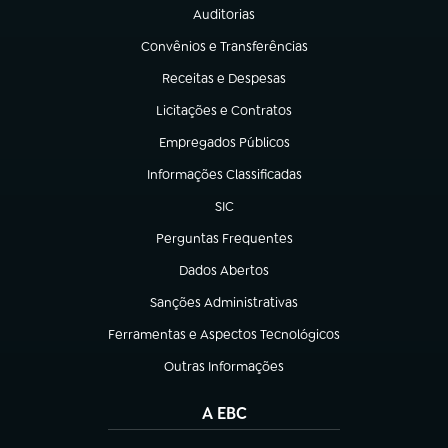
Auditorias
(abre em nova aba)
Convênios e Transferências
(abre em nova aba)
Receitas e Despesas
(abre em nova aba)
Licitações e Contratos
(abre em nova aba)
Empregados Públicos
(abre em nova aba)
Informações Classificadas
(abre em nova aba)
SIC
(abre em nova aba)
Perguntas Frequentes
(abre em nova aba)
Dados Abertos
(abre em nova aba)
Sanções Administrativas
(abre em nova aba)
Ferramentas e Aspectos Tecnológicos
(abre em nova aba)
Outras Informações
(abre em nova aba)
A EBC