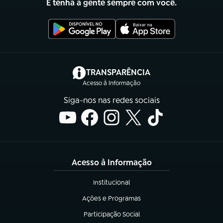
E tenha a gente sempre com você.
(abre em nova aba)
TRANSPARÊNCIA
Acesso à Informação
Siga-nos nas redes sociais
Acesso à Informação
Institucional
(abre em nova aba)
Ações e Programas
(abre em nova aba)
Participação Social
(abre em nova aba)