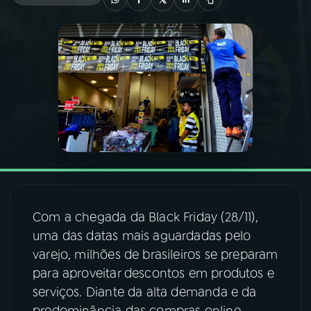
03
PROGRAMAÇÃO
04
PROGRAMAS
05
PODCASTS
06
VIDEOCASTS
Com a chegada da Black Friday (28/11),
07
ÚLTIMAS
uma das datas mais aguardadas pelo
varejo, milhões de brasileiros se preparam
08
FESTIVAL DE MÚSICA
para aproveitar descontos em produtos e
serviços. Diante da alta demanda e da
ACOMPANHE A RÁDIO NACIONAL