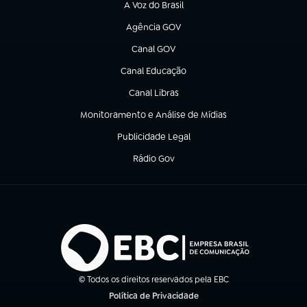
A Voz do Brasil
(abre em nova aba)
Agência GOV
(abre em nova aba)
Canal GOV
(abre em nova aba)
Canal Educação
(abre em nova aba)
Canal Libras
(abre em nova aba)
Monitoramento e Análise de Mídias
(abre em nova aba)
Publicidade Legal
(abre em nova aba)
Rádio Gov
(abre em nova aba)
© Todos os direitos reservados pela EBC
Política de Privacidade
(abre em nova aba)