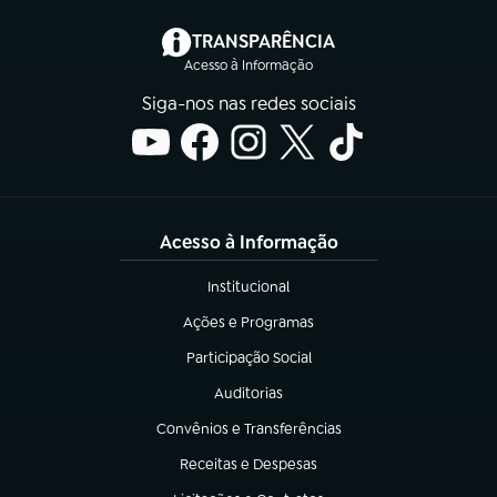
(abre em nova aba)
TRANSPARÊNCIA
Acesso à Informação
Siga-nos nas redes sociais
Acesso à Informação
Institucional
(abre em nova aba)
Ações e Programas
(abre em nova aba)
Participação Social
(abre em nova aba)
Auditorias
(abre em nova aba)
Convênios e Transferências
(abre em nova aba)
Receitas e Despesas
(abre em nova aba)