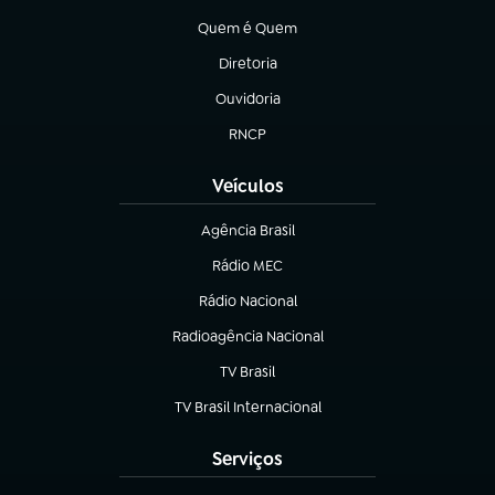
Quem é Quem
(abre em nova aba)
Diretoria
(abre em nova aba)
Ouvidoria
(abre em nova aba)
RNCP
(abre em nova aba)
Veículos
Agência Brasil
(abre em nova aba)
Rádio MEC
(abre em nova aba)
Rádio Nacional
Radioagência Nacional
(abre em nova aba)
TV Brasil
(abre em nova aba)
TV Brasil Internacional
(abre em nova aba)
Serviços