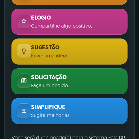
ELOGIO
Compartilhe algo positivo.
SUGESTÃO
Envie uma ideia.
SOLICITAÇÃO
Faça um pedido.
SIMPLIFIQUE
Sugira melhorias.
Você será direcionado(a) para o sistema Fala.BR,