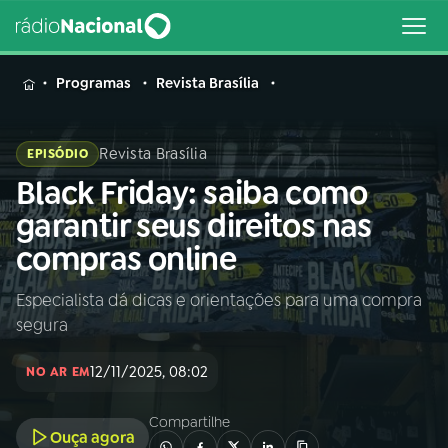
MENU
Programas
Revista Brasília
Revista Brasília
EPISÓDIO
Black Friday: saiba como
Buscar
na
garantir seus direitos nas
Rádio
Buscar
compras online
Nacional
Especialista dá dicas e orientações para uma compra
AO VIVO
segura
01
INÍCIO
12/11/2025, 08:02
NO AR EM
Compartilhe
02
A RÁDIO
Ouça agora