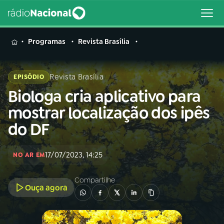
MENU
Programas
Revista Brasília
Revista Brasília
EPISÓDIO
Biologa cria aplicativo para
Buscar
na
mostrar localização dos ipês
Rádio
Buscar
do DF
Nacional
AO VIVO
17/07/2023, 14:25
NO AR EM
Compartilhe
01
INÍCIO
Ouça agora
02
A RÁDIO