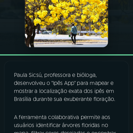
03
PROGRAMAÇÃO
04
PROGRAMAS
05
PODCASTS
06
VIDEOCASTS
Paula Sicsú, professora e bióloga,
desenvolveu o "Ipês App" para mapear e
mostrar a localização exata dos ipês em
07
ÚLTIMAS
Brasília durante sua exuberante floração.
08
FESTIVAL DE MÚSICA
A ferramenta colaborativa permite aos
usuários identificar árvores floridas no
ACOMPANHE A RÁDIO NACIONAL