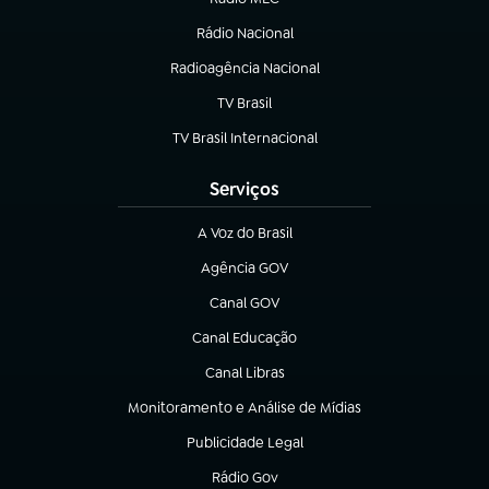
(abre em nova aba)
Rádio Nacional
Radioagência Nacional
(abre em nova aba)
TV Brasil
(abre em nova aba)
TV Brasil Internacional
(abre em nova aba)
Serviços
A Voz do Brasil
(abre em nova aba)
Agência GOV
(abre em nova aba)
Canal GOV
(abre em nova aba)
Canal Educação
(abre em nova aba)
Canal Libras
(abre em nova aba)
Monitoramento e Análise de Mídias
(abre em nova aba)
Publicidade Legal
(abre em nova aba)
Rádio Gov
(abre em nova aba)