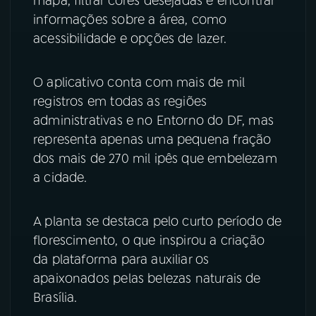
mapa, filtrar cores desejadas e encontrar
informações sobre a área, como
YouTube
Facebook
acessibilidade e opções de lazer.
Instagram
X
O aplicativo conta com mais de mil
TikTok
registros em todas as regiões
administrativas e no Entorno do DF, mas
representa apenas uma pequena fração
dos mais de 270 mil ipês que embelezam
a cidade.
A planta se destaca pelo curto período de
florescimento, o que inspirou a criação
da plataforma para auxiliar os
apaixonados pelas belezas naturais de
Brasília.