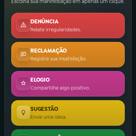
Escolha sua manifestação em apenas um clique.
DENÚNCIA
Relate irregularidades.
RECLAMAÇÃO
Registre sua insatisfação.
ELOGIO
Compartilhe algo positivo.
SUGESTÃO
Envie uma ideia.