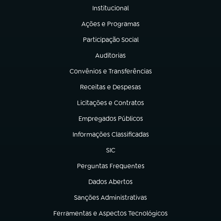
Institucional
(abre em nova aba)
Ações e Programas
(abre em nova aba)
Participação Social
(abre em nova aba)
Auditorias
(abre em nova aba)
Convênios e Transferências
(abre em nova aba)
Receitas e Despesas
(abre em nova aba)
Licitações e Contratos
(abre em nova aba)
Empregados Públicos
(abre em nova aba)
Informações Classificadas
(abre em nova aba)
SIC
(abre em nova aba)
Perguntas Frequentes
(abre em nova aba)
Dados Abertos
(abre em nova aba)
Sanções Administrativas
(abre em nova aba)
Ferramentas e Aspectos Tecnológicos
(abre em nova aba)