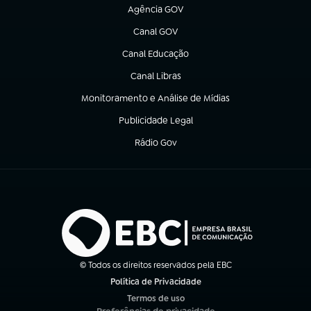
Agência GOV
(abre em nova aba)
Canal GOV
(abre em nova aba)
Canal Educação
(abre em nova aba)
Canal Libras
(abre em nova aba)
Monitoramento e Análise de Mídias
(abre em nova aba)
Publicidade Legal
(abre em nova aba)
Rádio Gov
(abre em nova aba)
© Todos os direitos reservados pela EBC
Política de Privacidade
(abre em nova aba)
Termos de uso
(abre em nova aba)