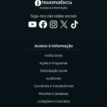
(abre em nova aba)
TRANSPARÊNCIA
Acesso à Informação
Siga-nos nas redes sociais
Acesso à Informação
Institucional
(abre em nova aba)
Ações e Programas
(abre em nova aba)
Participação Social
(abre em nova aba)
Auditorias
(abre em nova aba)
Convênios e Transferências
(abre em nova aba)
Receitas e Despesas
(abre em nova aba)
Licitações e Contratos
(abre em nova aba)