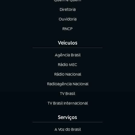
(abre em nova aba)
Diretoria
(abre em nova aba)
Ouvidoria
(abre em nova aba)
RNCP
(abre em nova aba)
Veículos
Agência Brasil
(abre em nova aba)
Rádio MEC
(abre em nova aba)
Rádio Nacional
Radioagência Nacional
(abre em nova aba)
TV Brasil
(abre em nova aba)
TV Brasil Internacional
(abre em nova aba)
Serviços
A Voz do Brasil
(abre em nova aba)