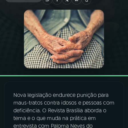
03
PROGRAMAÇÃO
04
PROGRAMAS
05
PODCASTS
06
VIDEOCASTS
07
ÚLTIMAS
Nova legislação endurece punição para
maus-tratos contra idosos e pessoas com
08
FESTIVAL DE MÚSICA
deficiência. O Revista Brasília aborda o
tema e o que muda na prática em
entrevista com Paloma Neves do
ACOMPANHE A RÁDIO NACIONAL