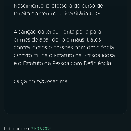
Nascimento, professora do curso de
YouTube
Facebook
Direito do Centro Universitário UDF
Instagram
X
A sanção da lei aumenta pena para
crimes de abandono e maus-tratos
TikTok
contra idosos e pessoas com deficiência.
O texto muda o Estatuto da Pessoa Idosa
e o Estatuto da Pessoa com Deficiência.
Ouça no
player
acima.
Publicado em
21/07/2025