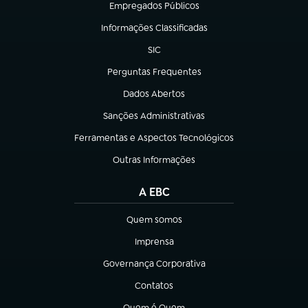
Empregados Públicos
(abre em nova aba)
Informações Classificadas
(abre em nova aba)
SIC
(abre em nova aba)
Perguntas Frequentes
(abre em nova aba)
Dados Abertos
(abre em nova aba)
Sanções Administrativas
(abre em nova aba)
Ferramentas e Aspectos Tecnológicos
(abre em nova aba)
Outras Informações
(abre em nova aba)
A EBC
Quem somos
(abre em nova aba)
Imprensa
(abre em nova aba)
Governança Corporativa
(abre em nova aba)
Contatos
(abre em nova aba)
Quem é Quem