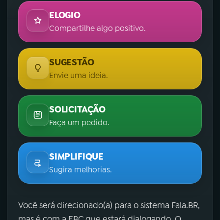
ELOGIO
Compartilhe algo positivo.
SUGESTÃO
Envie uma ideia.
SOLICITAÇÃO
Faça um pedido.
SIMPLIFIQUE
Sugira melhorias.
Você será direcionado(a) para o sistema Fala.BR,
mas é com a EBC que estará dialogando. O