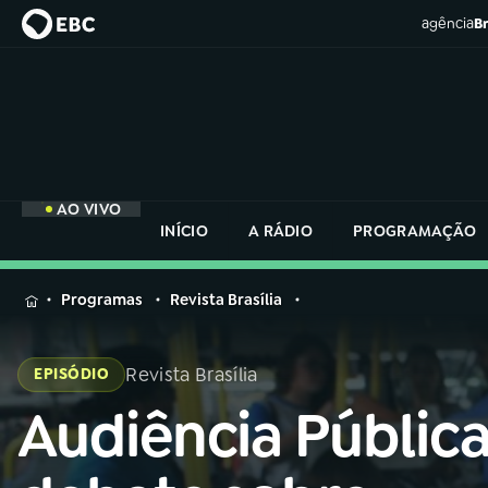
agência
Br
AO VIVO
INÍCIO
A RÁDIO
PROGRAMAÇÃO
MENU
Programas
Revista Brasília
Buscar
na
Revista Brasília
EPISÓDIO
Rádio
Buscar
Nacional
Audiência Públic
Buscar
na
Rádio
AO VIVO