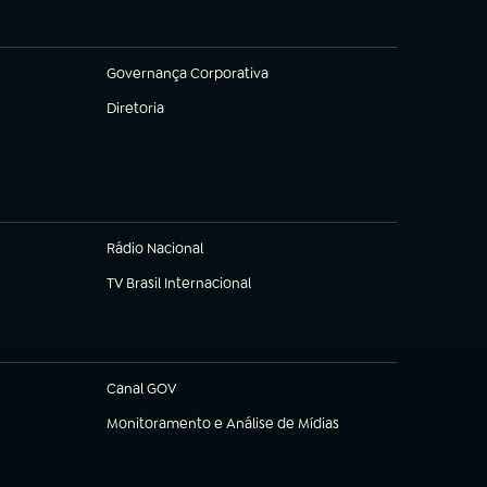
Governança Corporativa
(abre em nova aba)
Diretoria
(abre em nova aba)
Rádio Nacional
TV Brasil Internacional
(abre em nova aba)
Canal GOV
(abre em nova aba)
Monitoramento e Análise de Mídias
(abre em nova aba)