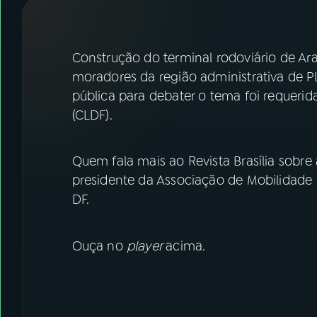
07
ÚLTIMAS
08
FESTIVAL DE MÚSICA
Construção do terminal rodoviário de 
moradores da região administrativa de Pl
pública para debater o tema foi requerida
ACOMPANHE A RÁDIO NACIONAL
(CLDF).
YouTube
Facebook
Quem fala mais ao Revista Brasília sobre
Instagram
X
presidente da Associação de Mobilidade
TikTok
DF.
Ouça no
player
acima.