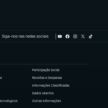
Siga-nos nas redes sociais
Participação Social
(abre em nova aba)
as
Receitas e Despesas
(abre em nova aba)
Informações Classificadas
(abre em nova aba)
Dados Abertos
(abre em nova aba)
Tecnológicos
Outras Informações
(abre em nova aba)