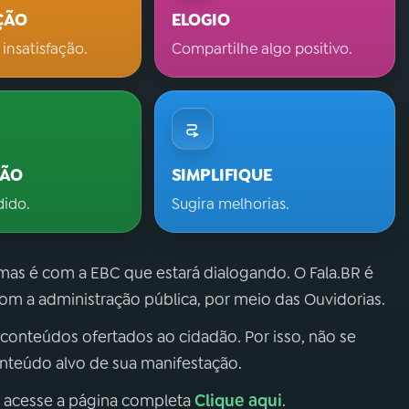
ÇÃO
ELOGIO
 insatisfação.
Compartilhe algo positivo.
ÇÃO
SIMPLIFIQUE
dido.
Sugira melhorias.
 mas é com a EBC que estará dialogando. O Fala.BR é
m a administração pública, por meio das Ouvidorias.
 conteúdos ofertados ao cidadão. Por isso, não se
onteúdo alvo de sua manifestação.
Clique aqui
, acesse a página completa
.