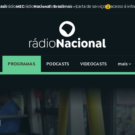
asil
rádio
MEC
rádio
Nacional
tv
Brasil
carta de serviço
acesso à inf
mais
PROGRAMAS
PODCASTS
VIDEOCASTS
mais
a