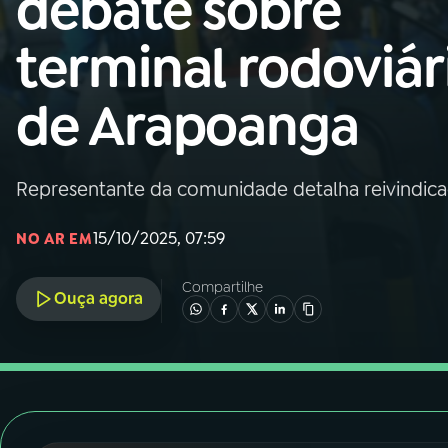
debate sobre
Nacional
terminal rodoviár
01
INÍCIO
de Arapoanga
02
A RÁDIO
Representante da comunidade detalha reivindica
03
PROGRAMAÇÃO
15/10/2025, 07:59
NO AR EM
04
PROGRAMAS
Compartilhe
Ouça agora
05
PODCASTS
06
VIDEOCASTS