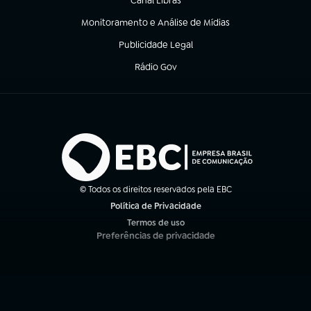
Canal Libras
(abre em nova aba)
Monitoramento e Análise de Mídias
(abre em nova aba)
Publicidade Legal
(abre em nova aba)
Rádio Gov
(abre em nova aba)
© Todos os direitos reservados pela EBC
Política de Privacidade
(abre em nova aba)
Termos de uso
(abre em nova aba)
Preferências de privacidade