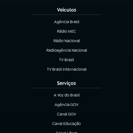
Veículos
Agência Brasil
(abre em nova aba)
Rádio MEC
(abre em nova aba)
Rádio Nacional
Radioagência Nacional
(abre em nova aba)
TV Brasil
(abre em nova aba)
TV Brasil Internacional
(abre em nova aba)
Serviços
A Voz do Brasil
(abre em nova aba)
Agência GOV
(abre em nova aba)
Canal GOV
(abre em nova aba)
Canal Educação
(abre em nova aba)