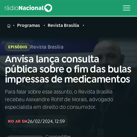
MENU
Programas
Revista Brasília
Revista Brasília
EPISÓDIO
Anvisa lança consulta
Buscar
na
pública sobre o fim das bulas
Rádio
Buscar
impressas de medicamentos
Nacional
Para falar sobre esse assunto, o Revista Brasília
AO VIVO
recebeu Alexandre Rohlf de Morais, advogado
especialista em direito do consumidor.
01
INÍCIO
26/02/2024, 12:59
NO AR EM
02
A RÁDIO
Compartilhe