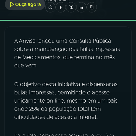
Ouça agora
03
PROGRAMAÇÃO
04
PROGRAMAS
A Anvisa lançou uma Consulta Pública
sobre a manutenção das Bulas Impressas
05
PODCASTS
de Medicamentos, que termina no mês
que vem.
06
VIDEOCASTS
O objetivo desta iniciativa é dispensar as
bulas impressas, permitindo o acesso
07
ÚLTIMAS
unicamente on line, mesmo em um país
onde 25% da população total tem
08
FESTIVAL DE MÚSICA
dificuldades de acesso à Intenet.
ACOMPANHE A RÁDIO NACIONAL
Para falar sobre esse assunto, o
Revista