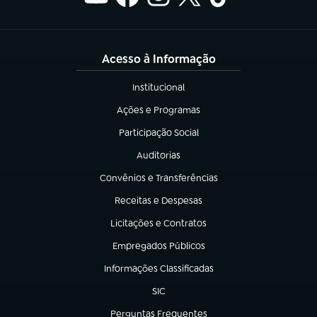
Acesso à Informação
Institucional
(abre em nova aba)
Ações e Programas
(abre em nova aba)
Participação Social
(abre em nova aba)
Auditorias
(abre em nova aba)
Convênios e Transferências
(abre em nova aba)
Receitas e Despesas
(abre em nova aba)
Licitações e Contratos
(abre em nova aba)
Empregados Públicos
(abre em nova aba)
Informações Classificadas
(abre em nova aba)
SIC
(abre em nova aba)
Perguntas Frequentes