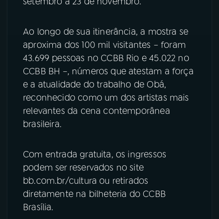
setembro a 23 de novembro.
YouTube
Facebook
Ao longo de sua itinerância, a mostra se
Instagram
X
aproxima dos 100 mil visitantes – foram
43.699 pessoas no CCBB Rio e 45.022 no
TikTok
CCBB BH –, números que atestam a força
e a atualidade do trabalho de Obá,
reconhecido como um dos artistas mais
relevantes da cena contemporânea
brasileira.
Com entrada gratuita, os ingressos
podem ser reservados no site
bb.com.br/cultura ou retirados
diretamente na bilheteria do CCBB
Brasília.