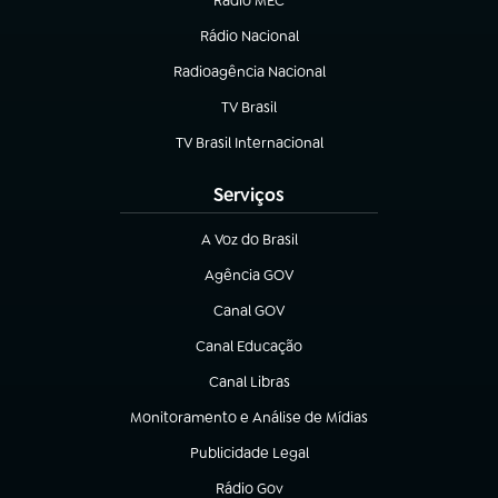
Rádio MEC
(abre em nova aba)
Rádio Nacional
Radioagência Nacional
(abre em nova aba)
TV Brasil
(abre em nova aba)
TV Brasil Internacional
(abre em nova aba)
Serviços
A Voz do Brasil
(abre em nova aba)
Agência GOV
(abre em nova aba)
Canal GOV
(abre em nova aba)
Canal Educação
(abre em nova aba)
Canal Libras
(abre em nova aba)
Monitoramento e Análise de Mídias
(abre em nova aba)
Publicidade Legal
(abre em nova aba)
Rádio Gov
(abre em nova aba)