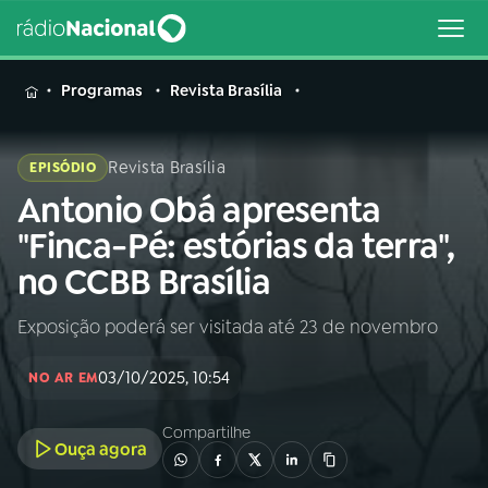
MENU
Programas
Revista Brasília
Revista Brasília
EPISÓDIO
Antonio Obá apresenta
Buscar
na
"Finca-Pé: estórias da terra",
Rádio
Buscar
no CCBB Brasília
Nacional
Exposição poderá ser visitada até 23 de novembro
AO VIVO
03/10/2025, 10:54
NO AR EM
01
INÍCIO
Compartilhe
Ouça agora
02
A RÁDIO