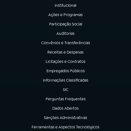
Institucional
(abre em nova aba)
Ações e Programas
(abre em nova aba)
Participação Social
(abre em nova aba)
Auditorias
(abre em nova aba)
Convênios e Transferências
(abre em nova aba)
Receitas e Despesas
(abre em nova aba)
Licitações e Contratos
(abre em nova aba)
Empregados Públicos
(abre em nova aba)
Informações Classificadas
(abre em nova aba)
SIC
(abre em nova aba)
Perguntas Frequentes
(abre em nova aba)
Dados Abertos
(abre em nova aba)
Sanções Administrativas
(abre em nova aba)
Ferramentas e Aspectos Tecnológicos
(abre em nova aba)