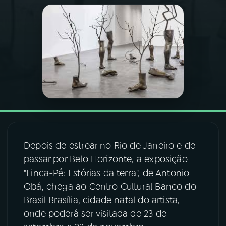
03
PROGRAMAÇÃO
04
PROGRAMAS
05
PODCASTS
06
VIDEOCASTS
Depois de estrear no Rio de Janeiro e de
07
ÚLTIMAS
passar por Belo Horizonte, a exposição
"Finca-Pé: Estórias da terra", de Antonio
Obá, chega ao Centro Cultural Banco do
08
FESTIVAL DE MÚSICA
Brasil Brasília, cidade natal do artista,
onde poderá ser visitada de 23 de
ACOMPANHE A RÁDIO NACIONAL