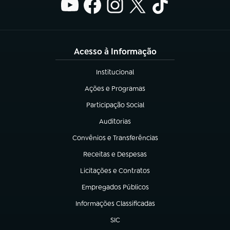
Acesso à Informação
Institucional
(abre em nova aba)
Ações e Programas
(abre em nova aba)
Participação Social
(abre em nova aba)
Auditorias
(abre em nova aba)
Convênios e Transferências
(abre em nova aba)
Receitas e Despesas
(abre em nova aba)
Licitações e Contratos
(abre em nova aba)
Empregados Públicos
(abre em nova aba)
Informações Classificadas
(abre em nova aba)
SIC
(abre em nova aba)