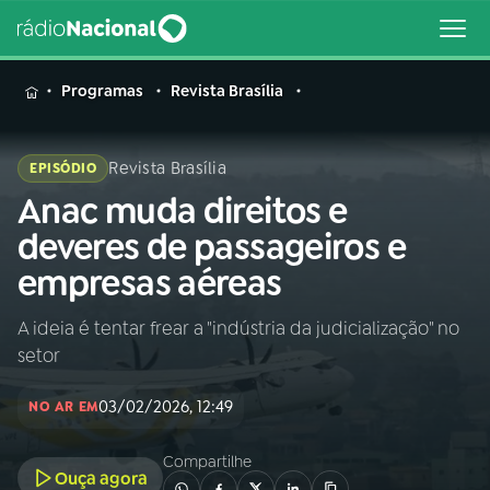
MENU
Programas
Revista Brasília
Revista Brasília
EPISÓDIO
Anac muda direitos e
Buscar
na
deveres de passageiros e
Rádio
Buscar
empresas aéreas
Nacional
A ideia é tentar frear a "indústria da judicialização" no
AO VIVO
setor
01
INÍCIO
03/02/2026, 12:49
NO AR EM
Compartilhe
02
A RÁDIO
Ouça agora