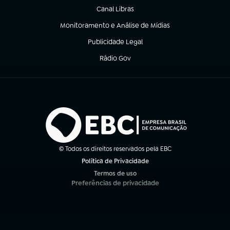
Canal Libras
(abre em nova aba)
Monitoramento e Análise de Mídias
(abre em nova aba)
Publicidade Legal
(abre em nova aba)
Rádio Gov
(abre em nova aba)
© Todos os direitos reservados pela EBC
Política de Privacidade
(abre em nova aba)
Termos de uso
(abre em nova aba)
Preferências de privacidade