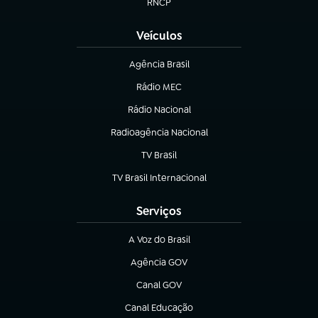
RNCP
(abre em nova aba)
Veículos
Agência Brasil
(abre em nova aba)
Rádio MEC
(abre em nova aba)
Rádio Nacional
Radioagência Nacional
(abre em nova aba)
TV Brasil
(abre em nova aba)
TV Brasil Internacional
(abre em nova aba)
Serviços
A Voz do Brasil
(abre em nova aba)
Agência GOV
(abre em nova aba)
Canal GOV
(abre em nova aba)
Canal Educação
(abre em nova aba)