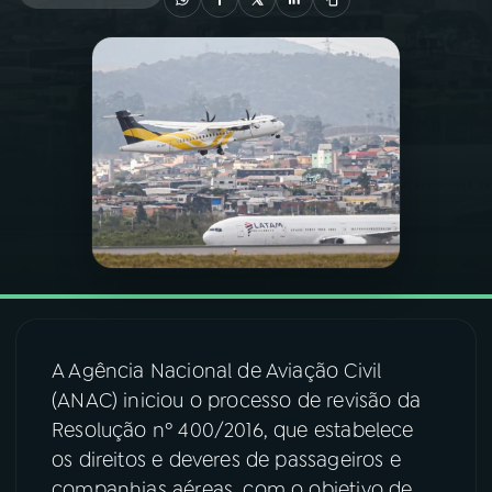
03
PROGRAMAÇÃO
04
PROGRAMAS
05
PODCASTS
06
VIDEOCASTS
07
ÚLTIMAS
A Agência Nacional de Aviação Civil
(ANAC) iniciou o processo de revisão da
08
FESTIVAL DE MÚSICA
Resolução nº 400/2016, que estabelece
os direitos e deveres de passageiros e
ACOMPANHE A RÁDIO NACIONAL
companhias aéreas, com o objetivo de