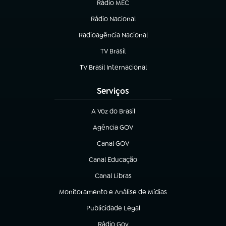
Rádio MEC
(abre em nova aba)
Rádio Nacional
Radioagência Nacional
(abre em nova aba)
TV Brasil
(abre em nova aba)
TV Brasil Internacional
(abre em nova aba)
Serviços
A Voz do Brasil
(abre em nova aba)
Agência GOV
(abre em nova aba)
Canal GOV
(abre em nova aba)
Canal Educação
(abre em nova aba)
Canal Libras
(abre em nova aba)
Monitoramento e Análise de Mídias
(abre em nova aba)
Publicidade Legal
(abre em nova aba)
Rádio Gov