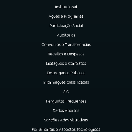
Institucional
(abre em nova aba)
Ações e Programas
(abre em nova aba)
Participação Social
(abre em nova aba)
Auditorias
(abre em nova aba)
Convênios e Transferências
(abre em nova aba)
Receitas e Despesas
(abre em nova aba)
Licitações e Contratos
(abre em nova aba)
Empregados Públicos
(abre em nova aba)
Informações Classificadas
(abre em nova aba)
SIC
(abre em nova aba)
Perguntas Frequentes
(abre em nova aba)
Dados Abertos
(abre em nova aba)
Sanções Administrativas
(abre em nova aba)
Ferramentas e Aspectos Tecnológicos
(abre em nova aba)