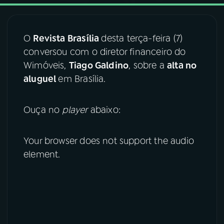
03
PROGRAMAÇÃO
O
Revista Brasília
desta terça-feira (7)
conversou com o diretor financeiro do
04
PROGRAMAS
Wimóveis,
Tiago Galdino
, sobre a
alta no
aluguel
em Brasília.
05
PODCASTS
Ouça no
player
abaixo:
06
VIDEOCASTS
Your browser does not support the audio
element.
07
ÚLTIMAS
08
FESTIVAL DE MÚSICA
ACOMPANHE A RÁDIO NACIONAL