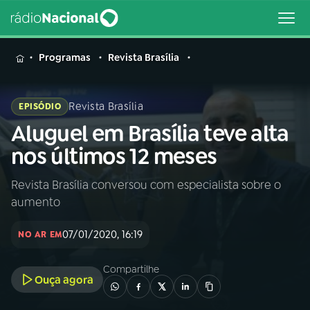
MENU
Programas
Revista Brasília
Revista Brasília
EPISÓDIO
Aluguel em Brasília teve alta
Buscar
na
nos últimos 12 meses
Rádio
Buscar
Nacional
Revista Brasília conversou com especialista sobre o
aumento
AO VIVO
07/01/2020, 16:19
NO AR EM
01
INÍCIO
Compartilhe
Ouça agora
02
A RÁDIO