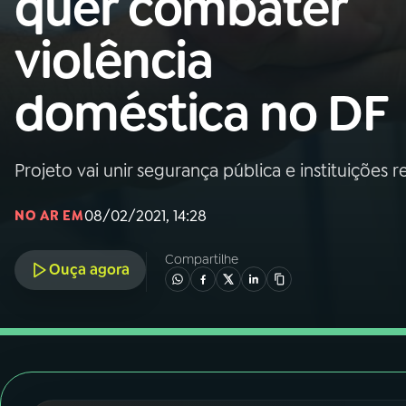
quer combater
Nacional
violência
01
INÍCIO
doméstica no DF
02
A RÁDIO
Projeto vai unir segurança pública e instituições re
03
PROGRAMAÇÃO
08/02/2021, 14:28
NO AR EM
04
PROGRAMAS
Compartilhe
Ouça agora
05
PODCASTS
06
VIDEOCASTS