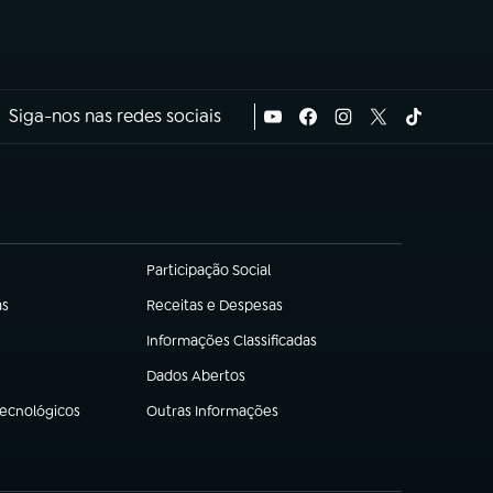
Siga-nos nas redes sociais
Participação Social
(abre em nova aba)
as
Receitas e Despesas
(abre em nova aba)
Informações Classificadas
(abre em nova aba)
Dados Abertos
(abre em nova aba)
Tecnológicos
Outras Informações
(abre em nova aba)