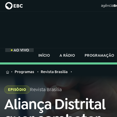
agência
Br
AO VIVO
INÍCIO
A RÁDIO
PROGRAMAÇÃO
MENU
Programas
Revista Brasília
Buscar
na
Revista Brasília
EPISÓDIO
Rádio
Buscar
Nacional
Aliança Distrital
Buscar
na
Rádio
AO VIVO