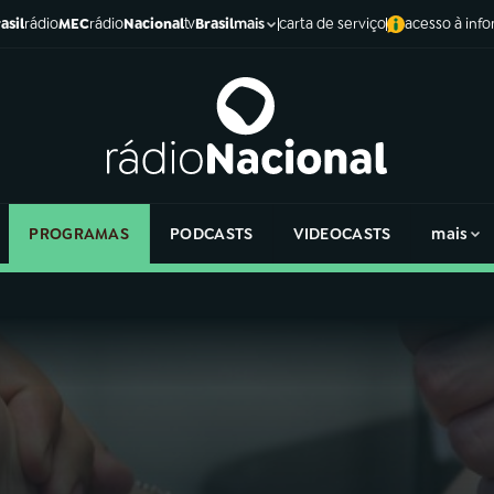
asil
rádio
MEC
rádio
Nacional
tv
Brasil
carta de serviço
acesso à inf
mais
PROGRAMAS
PODCASTS
VIDEOCASTS
mais