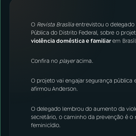
07
ÚLTIMAS
08
FESTIVAL DE MÚSICA
O
Revista Brasília
entrevistou o delegad
Pública do Distrito Federal, sobre o proje
violência doméstica e familiar
em Brasíl
ACOMPANHE A RÁDIO NACIONAL
YouTube
Facebook
Confira no
player
acima.
Instagram
X
O projeto vai engajar segurança pública e
TikTok
afirmou Anderson.
O delegado lembrou do aumento da viol
secretário, o caminho da prevenção é o 
feminicídio.