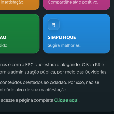
 insatisfação.
Compartilhe algo positivo.
ÇÃO
SIMPLIFIQUE
dido.
Sugira melhorias.
 mas é com a EBC que estará dialogando. O Fala.BR é
m a administração pública, por meio das Ouvidorias.
 conteúdos ofertados ao cidadão. Por isso, não se
onteúdo alvo de sua manifestação.
Clique aqui
, acesse a página completa
.