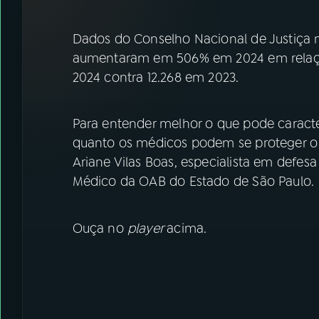
07
ÚLTIMAS
Dados do Conselho Nacional de Justiça 
08
FESTIVAL DE MÚSICA
aumentaram em 506% em 2024 em relação
2024 contra 12.268 em 2023.
ACOMPANHE A RÁDIO NACIONAL
Para entender melhor o que pode caracte
YouTube
Facebook
quanto os médicos podem se proteger o 
Ariane Vilas Boas, especialista em defe
Instagram
X
Médico da OAB do Estado de São Paulo.
TikTok
Ouça no
player
acima.