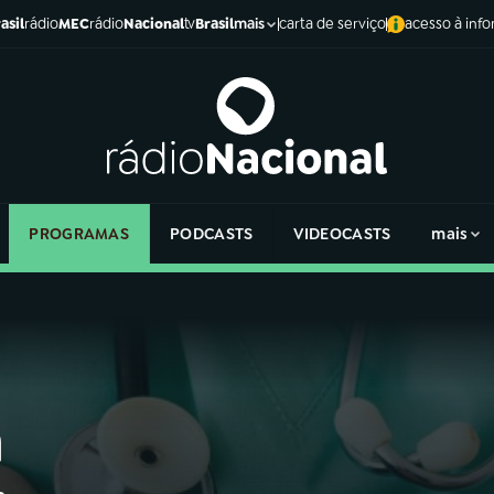
asil
rádio
MEC
rádio
Nacional
tv
Brasil
carta de serviço
acesso à inf
mais
PROGRAMAS
PODCASTS
VIDEOCASTS
mais
a