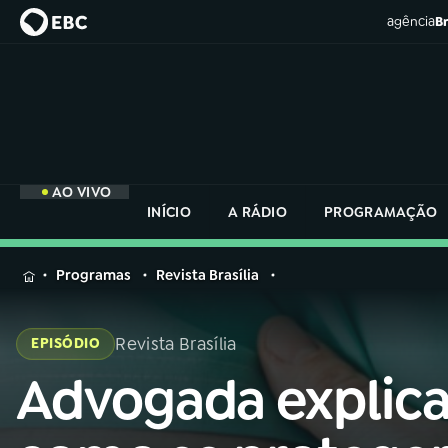
agência
Br
AO VIVO
INÍCIO
A RÁDIO
PROGRAMAÇÃO
MENU
Programas
Revista Brasília
Buscar
na
Revista Brasília
EPISÓDIO
Rádio
Buscar
Nacional
Advogada explic
Buscar
na
Rádio
AO VIVO