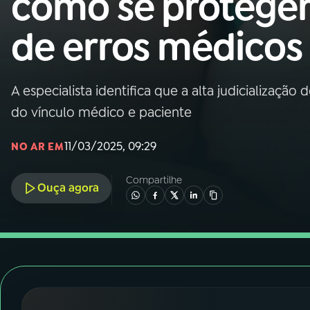
como se protege
Nacional
de erros médicos
01
INÍCIO
02
A RÁDIO
A especialista identifica que a alta judicialização
do vínculo médico e paciente
03
PROGRAMAÇÃO
11/03/2025, 09:29
NO AR EM
04
PROGRAMAS
Compartilhe
Ouça agora
05
PODCASTS
06
VIDEOCASTS