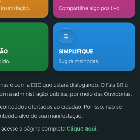
 insatisfação.
Compartilhe algo positivo.
ÇÃO
SIMPLIFIQUE
dido.
Sugira melhorias.
 mas é com a EBC que estará dialogando. O Fala.BR é
m a administração pública, por meio das Ouvidorias.
 conteúdos ofertados ao cidadão. Por isso, não se
onteúdo alvo de sua manifestação.
Clique aqui
, acesse a página completa
.