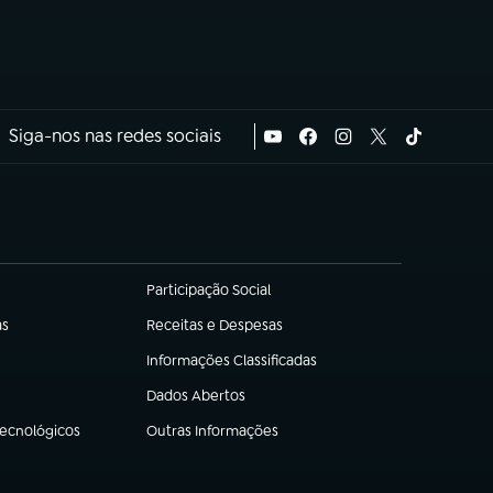
Siga-nos nas redes sociais
Participação Social
(abre em nova aba)
as
Receitas e Despesas
(abre em nova aba)
Informações Classificadas
(abre em nova aba)
Dados Abertos
(abre em nova aba)
Tecnológicos
Outras Informações
(abre em nova aba)