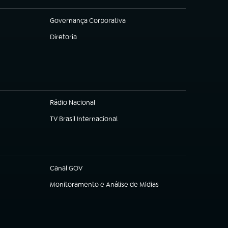
Governança Corporativa
(abre em nova aba)
Diretoria
(abre em nova aba)
Rádio Nacional
TV Brasil Internacional
(abre em nova aba)
Canal GOV
(abre em nova aba)
Monitoramento e Análise de Mídias
(abre em nova aba)