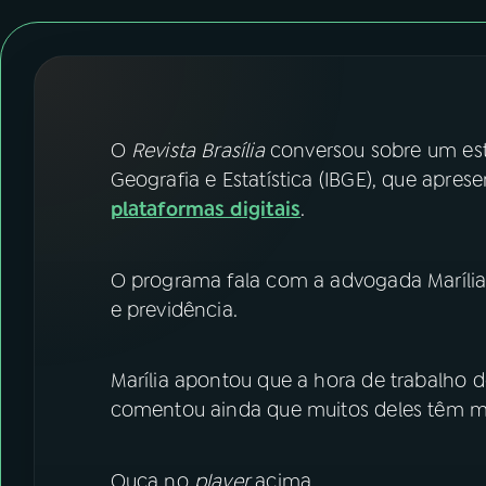
07
ÚLTIMAS
08
FESTIVAL DE MÚSICA
ACOMPANHE A RÁDIO NACIONAL
O
Revista Brasília
conversou sobre um estu
Geografia e Estatística (IBGE), que apre
YouTube
Facebook
plataformas digitais
.
Instagram
X
O programa fala com a advogada Marília 
TikTok
e previdência.
Marília apontou que a hora de trabalho 
comentou ainda que muitos deles têm 
Ouça no
player
acima.