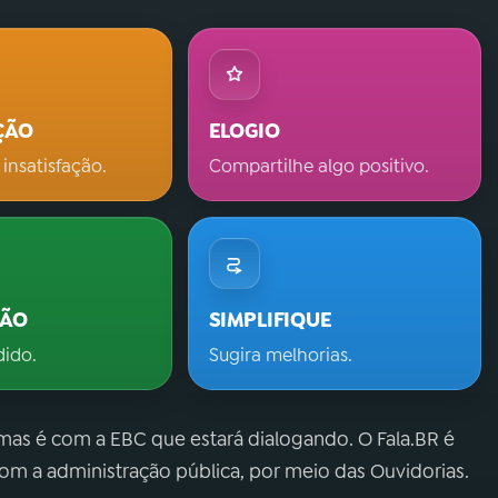
ÇÃO
ELOGIO
 insatisfação.
Compartilhe algo positivo.
ÇÃO
SIMPLIFIQUE
dido.
Sugira melhorias.
 mas é com a EBC que estará dialogando. O Fala.BR é
m a administração pública, por meio das Ouvidorias.