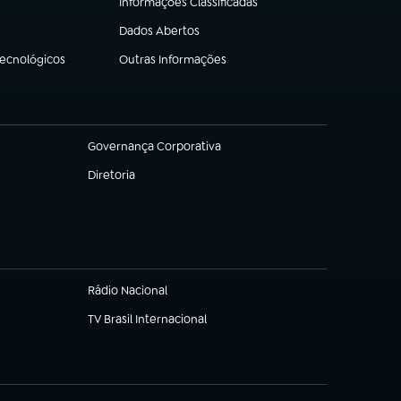
Informações Classificadas
(abre em nova aba)
Dados Abertos
(abre em nova aba)
Tecnológicos
Outras Informações
(abre em nova aba)
Governança Corporativa
(abre em nova aba)
Diretoria
(abre em nova aba)
Rádio Nacional
TV Brasil Internacional
(abre em nova aba)