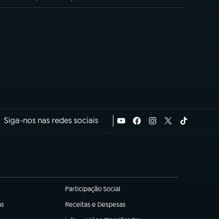
Siga-nos nas redes sociais
Participação Social
(abre em nova aba)
as
Receitas e Despesas
(abre em nova aba)