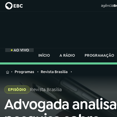
agência
Br
AO VIVO
INÍCIO
A RÁDIO
PROGRAMAÇÃO
MENU
Programas
Revista Brasília
Buscar
na
Revista Brasília
EPISÓDIO
Rádio
Buscar
Nacional
Advogada analisa
Buscar
na
Rádio
AO VIVO