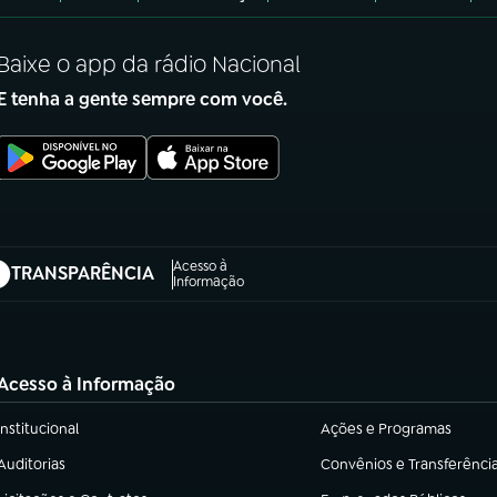
Baixe o app da rádio Nacional
E tenha a gente sempre com você.
Acesso à
TRANSPARÊNCIA
abre em nova aba)
Informação
Acesso à Informação
Institucional
Ações e Programas
(abre em nova aba)
(abre em nova aba)
Auditorias
Convênios e Transferênci
(abre em nova aba)
(abre em nova aba)