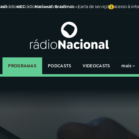
asil
rádio
MEC
rádio
Nacional
tv
Brasil
carta de serviço
acesso à inf
mais
PROGRAMAS
PODCASTS
VIDEOCASTS
mais