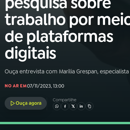
pesquisa sobre
Nacional
trabalho por mei
01
INÍCIO
de plataformas
02
A RÁDIO
digitais
03
PROGRAMAÇÃO
Ouça entrevista com Marília Grespan, especialista
04
PROGRAMAS
07/11/2023, 13:00
NO AR EM
05
PODCASTS
Compartilhe
Ouça agora
06
VIDEOCASTS