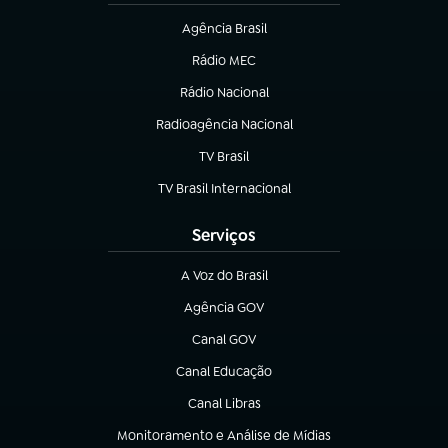
Agência Brasil
(abre em nova aba)
Rádio MEC
(abre em nova aba)
Rádio Nacional
Radioagência Nacional
(abre em nova aba)
TV Brasil
(abre em nova aba)
TV Brasil Internacional
(abre em nova aba)
Serviços
A Voz do Brasil
(abre em nova aba)
Agência GOV
(abre em nova aba)
Canal GOV
(abre em nova aba)
Canal Educação
(abre em nova aba)
Canal Libras
(abre em nova aba)
Monitoramento e Análise de Mídias
(abre em nova aba)