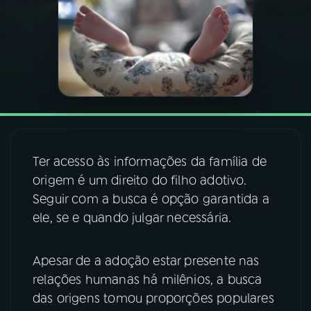
03
PROGRAMAÇÃO
04
PROGRAMAS
05
PODCASTS
Ter acesso às informações da família de
06
VIDEOCASTS
origem é um direito do filho adotivo.
Seguir com a busca é opção garantida a
ele, se e quando julgar necessária.
07
ÚLTIMAS
Apesar de a adoção estar presente nas
08
FESTIVAL DE MÚSICA
relações humanas há milênios, a busca
das origens tomou proporções populares
ACOMPANHE A RÁDIO NACIONAL