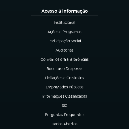
Acesso à Informação
Institucional
(abre em nova aba)
Ações e Programas
(abre em nova aba)
Participação Social
(abre em nova aba)
Auditorias
(abre em nova aba)
Convênios e Transferências
(abre em nova aba)
Receitas e Despesas
(abre em nova aba)
Licitações e Contratos
(abre em nova aba)
Empregados Públicos
(abre em nova aba)
Informações Classificadas
(abre em nova aba)
SIC
(abre em nova aba)
Perguntas Frequentes
(abre em nova aba)
Dados Abertos
(abre em nova aba)