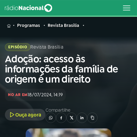
MENU
Programas
Revista Brasília
Revista Brasília
EPISÓDIO
Adoção: acesso às
Buscar
na
informações da família de
Rádio
Buscar
origem é um direito
Nacional
AO VIVO
18/07/2024, 14:19
NO AR EM
Compartilhe
01
INÍCIO
Ouça agora
02
A RÁDIO