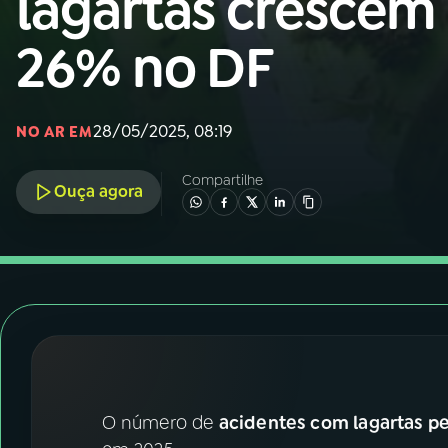
lagartas crescem
Nacional
26% no DF
01
INÍCIO
02
A RÁDIO
28/05/2025, 08:19
NO AR EM
Compartilhe
03
PROGRAMAÇÃO
Ouça agora
04
PROGRAMAS
05
PODCASTS
06
VIDEOCASTS
O número de
acidentes com lagartas p