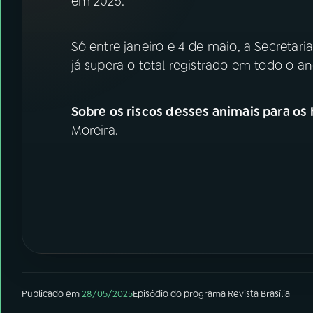
em 2025.
07
ÚLTIMAS
Só entre janeiro e 4 de maio, a Secretari
08
FESTIVAL DE MÚSICA
já supera o total registrado em todo o a
ACOMPANHE A RÁDIO NACIONAL
Sobre os riscos desses animais para o
YouTube
Facebook
Moreira.
Instagram
X
TikTok
Publicado em
28/05/2025
Episódio
do programa
Revista Brasília