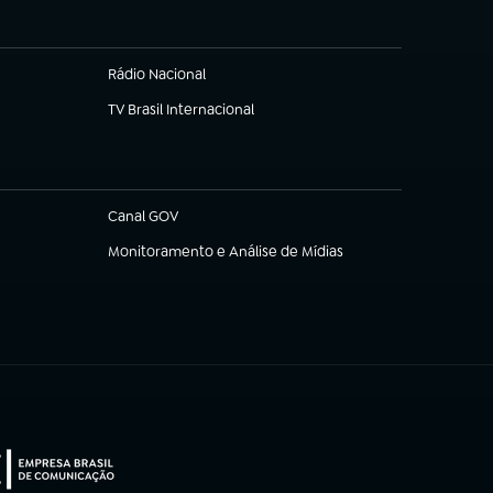
Rádio Nacional
TV Brasil Internacional
(abre em nova aba)
Canal GOV
(abre em nova aba)
Monitoramento e Análise de Mídias
(abre em nova aba)