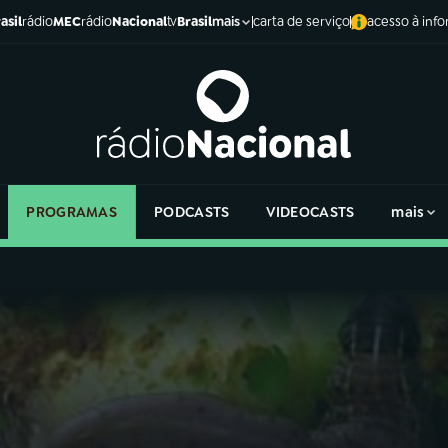
asil
rádio
MEC
rádio
Nacional
tv
Brasil
carta de serviço
acesso à inf
mais
PROGRAMAS
PODCASTS
VIDEOCASTS
mais