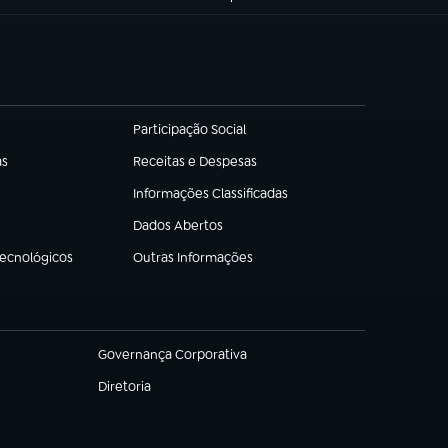
Participação Social
(abre em nova aba)
as
Receitas e Despesas
(abre em nova aba)
Informações Classificadas
(abre em nova aba)
Dados Abertos
(abre em nova aba)
Tecnológicos
Outras Informações
(abre em nova aba)
Governança Corporativa
(abre em nova aba)
Diretoria
(abre em nova aba)