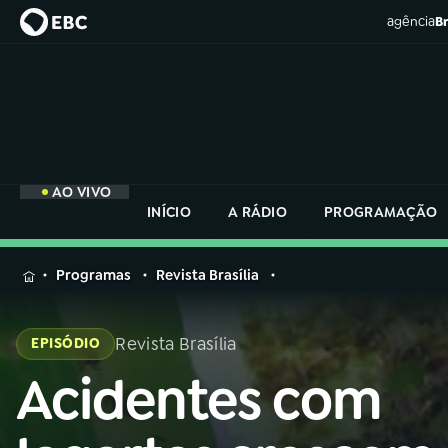
agência
Br
AO VIVO
INÍCIO
A RÁDIO
PROGRAMAÇÃO
MENU
Programas
Revista Brasília
Buscar
na
Revista Brasília
EPISÓDIO
Rádio
Buscar
Nacional
Acidentes com
Buscar
na
Rádio
AO VIVO