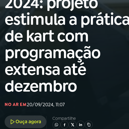
2024: projeto
Nacional
estimula a prátic
01
INÍCIO
de kart com
02
A RÁDIO
programação
03
PROGRAMAÇÃO
extensa até
04
PROGRAMAS
dezembro
05
PODCASTS
20/09/2024, 11:07
NO AR EM
06
VIDEOCASTS
Compartilhe
Ouça agora