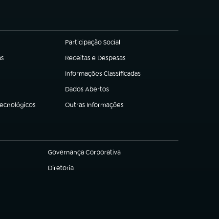
Participação Social
(abre em nova aba)
as
Receitas e Despesas
(abre em nova aba)
Informações Classificadas
(abre em nova aba)
Dados Abertos
(abre em nova aba)
Tecnológicos
Outras Informações
(abre em nova aba)
Governança Corporativa
(abre em nova aba)
Diretoria
(abre em nova aba)