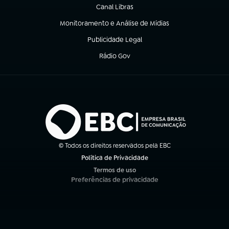
Canal Libras
(abre em nova aba)
Monitoramento e Análise de Mídias
(abre em nova aba)
Publicidade Legal
(abre em nova aba)
Rádio Gov
(abre em nova aba)
© Todos os direitos reservados pela EBC
Política de Privacidade
(abre em nova aba)
Termos de uso
(abre em nova aba)
Preferências de privacidade