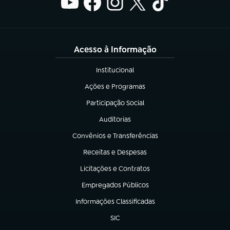
Acesso à Informação
Institucional
(abre em nova aba)
Ações e Programas
(abre em nova aba)
Participação Social
(abre em nova aba)
Auditorias
(abre em nova aba)
Convênios e Transferências
(abre em nova aba)
Receitas e Despesas
(abre em nova aba)
Licitações e Contratos
(abre em nova aba)
Empregados Públicos
(abre em nova aba)
Informações Classificadas
(abre em nova aba)
SIC
(abre em nova aba)