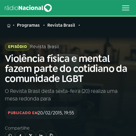
MENU
Programas
Revista Brasil
Revista Brasil
EPISÓDIO
Violência física e mental
Buscar
na
fazem parte do cotidiano da
Rádio
Buscar
comunidade LGBT
Nacional
O Revista Brasil desta sexta-feira (20) realiza uma
AO VIVO
mesa redonda para
01
INÍCIO
20/02/2015, 19:55
PUBLICADO EM
Compartilhe
02
A RÁDIO