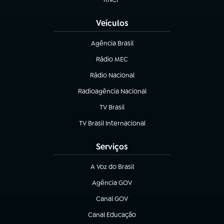
(abre em nova aba)
Veículos
Agência Brasil
(abre em nova aba)
Rádio MEC
(abre em nova aba)
Rádio Nacional
Radioagência Nacional
(abre em nova aba)
TV Brasil
(abre em nova aba)
TV Brasil Internacional
(abre em nova aba)
Serviços
A Voz do Brasil
(abre em nova aba)
Agência GOV
(abre em nova aba)
Canal GOV
(abre em nova aba)
Canal Educação
(abre em nova aba)