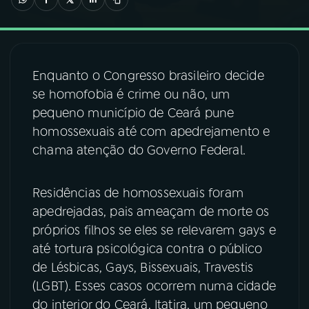
03
PROGRAMAÇÃO
Enquanto o Congresso brasileiro decide
04
PROGRAMAS
se homofobia é crime ou não, um
pequeno município de Ceará pune
05
PODCASTS
homossexuais até com apedrejamento e
chama atenção do Governo Federal.
06
VIDEOCASTS
Residências de homossexuais foram
apedrejadas, pais ameaçam de morte os
07
ÚLTIMAS
próprios filhos se eles se relevarem gays e
até tortura psicológica contra o público
08
FESTIVAL DE MÚSICA
de Lésbicas, Gays, Bissexuais, Travestis
(LGBT). Esses casos ocorrem numa cidade
do interior do Ceará, Itatira, um pequeno
ACOMPANHE A RÁDIO NACIONAL