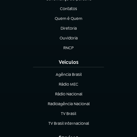
(abre em nova aba)
Contatos
(abre em nova aba)
Quem é Quem
(abre em nova aba)
Diretoria
(abre em nova aba)
Ouvidoria
(abre em nova aba)
RNCP
(abre em nova aba)
Veículos
Agência Brasil
(abre em nova aba)
Rádio MEC
(abre em nova aba)
Rádio Nacional
Radioagência Nacional
(abre em nova aba)
TV Brasil
(abre em nova aba)
TV Brasil Internacional
(abre em nova aba)