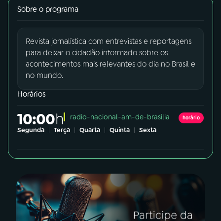
Sobre o programa
03
PROGRAMAÇÃO
Revista jornalística com entrevistas e reportagens
para deixar o cidadão informado sobre os
04
PROGRAMAS
acontecimentos mais relevantes do dia no Brasil e
no mundo.
05
PODCASTS
Horários
10:00
radio-nacional-am-de-brasilia
horário
06
VIDEOCASTS
Segunda
|
Terça
|
Quarta
|
Quinta
|
Sexta
07
ÚLTIMAS
08
FESTIVAL DE MÚSICA
ACOMPANHE A RÁDIO NACIONAL