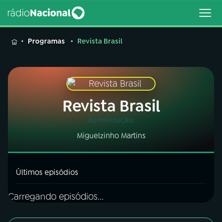
MENU
Programas
Revista Brasil
Buscar
Revista Brasil
na
Rádio
Buscar
Apresentação:
Nacional
Miguelzinho Martins
AO VIVO
Últimos episódios
01
INÍCIO
Carregando episódios...
02
A RÁDIO