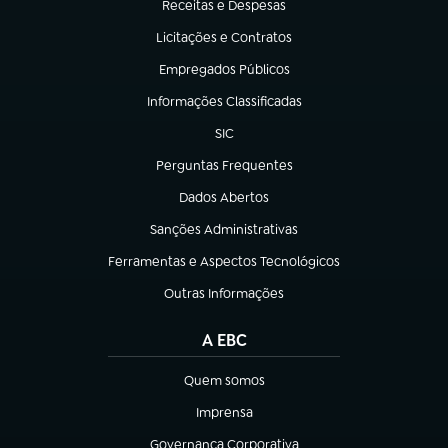
Receitas e Despesas
(abre em nova aba)
Licitações e Contratos
(abre em nova aba)
Empregados Públicos
(abre em nova aba)
Informações Classificadas
(abre em nova aba)
SIC
(abre em nova aba)
Perguntas Frequentes
(abre em nova aba)
Dados Abertos
(abre em nova aba)
Sanções Administrativas
(abre em nova aba)
Ferramentas e Aspectos Tecnológicos
(abre em nova aba)
Outras Informações
(abre em nova aba)
A EBC
Quem somos
(abre em nova aba)
Imprensa
(abre em nova aba)
Governança Corporativa