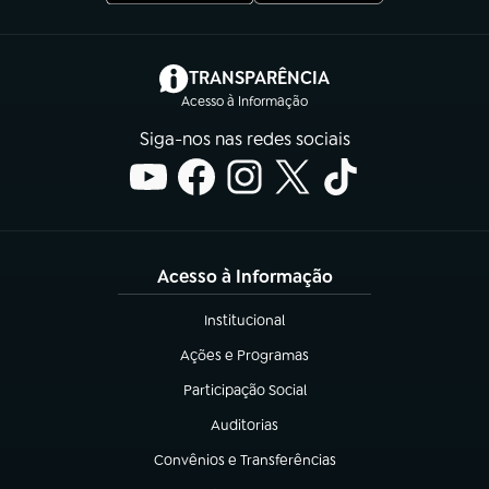
(abre em nova aba)
TRANSPARÊNCIA
Acesso à Informação
Siga-nos nas redes sociais
Acesso à Informação
Institucional
(abre em nova aba)
Ações e Programas
(abre em nova aba)
Participação Social
(abre em nova aba)
Auditorias
(abre em nova aba)
Convênios e Transferências
(abre em nova aba)