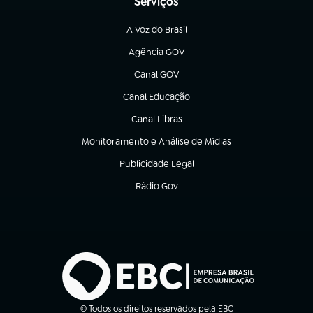
Serviços
A Voz do Brasil
(abre em nova aba)
Agência GOV
(abre em nova aba)
Canal GOV
(abre em nova aba)
Canal Educação
(abre em nova aba)
Canal Libras
(abre em nova aba)
Monitoramento e Análise de Mídias
(abre em nova aba)
Publicidade Legal
(abre em nova aba)
Rádio Gov
(abre em nova aba)
© Todos os direitos reservados pela EBC