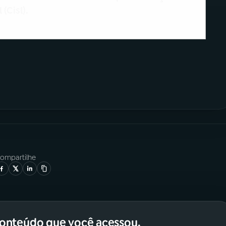
(Cisl).
ompartilhe
conteúdo que você acessou.