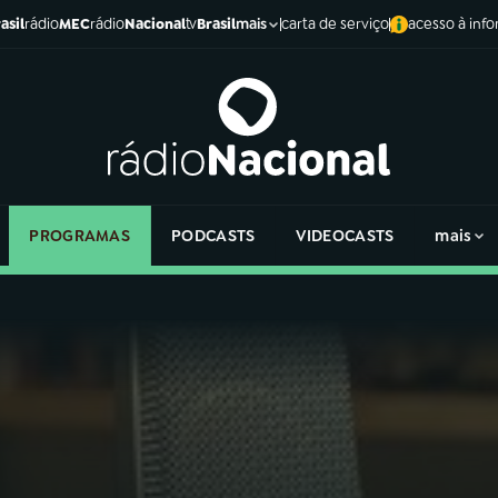
asil
rádio
MEC
rádio
Nacional
tv
Brasil
carta de serviço
acesso à inf
mais
PROGRAMAS
PODCASTS
VIDEOCASTS
mais