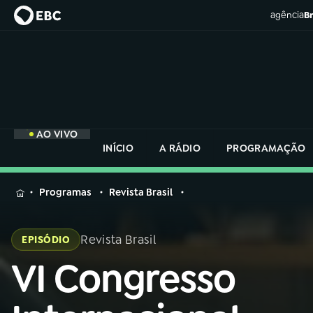
agência
Br
AO VIVO
INÍCIO
A RÁDIO
PROGRAMAÇÃO
MENU
Programas
Revista Brasil
Buscar
na
Revista Brasil
EPISÓDIO
Rádio
Buscar
Nacional
VI Congresso
Buscar
na
Rádio
AO VIVO