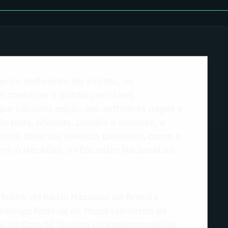
o de softwares. No evento, os
e conhecer e instalar, em seus
que são uma opção aos softwares pagos e
estras, oficinas, painéis e debates, a
rece diversos eventos paralelos, como o
vre, o HackDay, o I Encontro Nacional do
.
Brasil, da Rádio Nacional de Brasília
o Serviço Federal de Processamento de
ivo do Comitê Técnico de Implementação