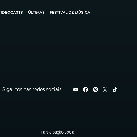
VIDEOCASTS
ÚLTIMAS
FESTIVAL DE MÚSICA
Siga-nos nas redes sociais
Participação Social
(abre em nova aba)