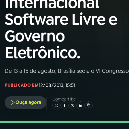
Internacional
Nacional
Software Livre e
01
INÍCIO
Governo
02
A RÁDIO
Eletrônico.
03
PROGRAMAÇÃO
De 13 a 15 de agosto, Brasília sedia o VI Congress
04
PROGRAMAS
12/08/2013, 15:51
PUBLICADO EM
05
PODCASTS
Compartilhe
Ouça agora
06
VIDEOCASTS