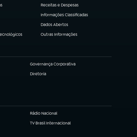
as
Receitas e Despesas
(abre em nova aba)
Informações Classificadas
(abre em nova aba)
Dados Abertos
(abre em nova aba)
Tecnológicos
Outras Informações
(abre em nova aba)
Governança Corporativa
(abre em nova aba)
Diretoria
(abre em nova aba)
Rádio Nacional
TV Brasil Internacional
(abre em nova aba)