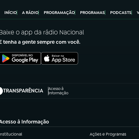
INÍCIO
A RÁDIO
PROGRAMAÇÃO
PROGRAMAS
PODCASTS
Baixe o app da rádio Nacional
E tenha a gente sempre com você.
Acesso à
TRANSPARÊNCIA
abre em nova aba)
Informação
Acesso à Informação
Institucional
Ações e Programas
(abre em nova aba)
(abre em nova aba)