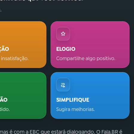
.
ÇÃO
ELOGIO
 insatisfação.
Compartilhe algo positivo.
ÇÃO
SIMPLIFIQUE
dido.
Sugira melhorias.
 mas é com a EBC que estará dialogando. O Fala.BR é