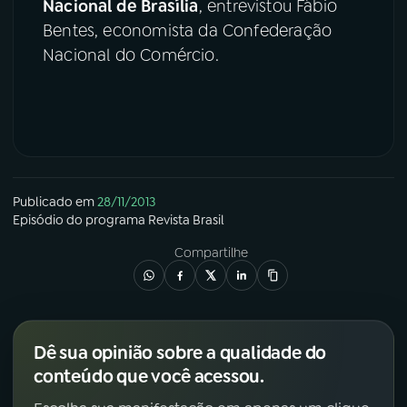
Nacional de Brasília
, entrevistou Fábio
Bentes, economista da Confederação
YouTube
Facebook
Nacional do Comércio.
Instagram
X
TikTok
Publicado em
28/11/2013
Episódio
do programa
Revista Brasil
Compartilhe
Dê sua opinião sobre a qualidade do
conteúdo que você acessou.