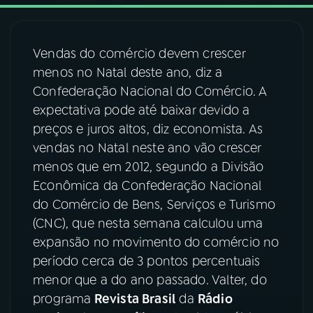
03
PROGRAMAÇÃO
Vendas do comércio devem crescer
menos no Natal deste ano, diz a
04
PROGRAMAS
Confederação Nacional do Comércio. A
expectativa pode até baixar devido a
05
PODCASTS
preços e juros altos, diz economista. As
vendas no Natal neste ano vão crescer
menos que em 2012, segundo a Divisão
06
VIDEOCASTS
Econômica da Confederação Nacional
do Comércio de Bens, Serviços e Turismo
07
ÚLTIMAS
(CNC), que nesta semana calculou uma
expansão no movimento do comércio no
período cerca de 3 pontos percentuais
08
FESTIVAL DE MÚSICA
menor que a do ano passado. Valter, do
programa
Revista Brasil
da
Rádio
ACOMPANHE A RÁDIO NACIONAL