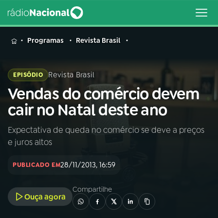
MENU
Programas
Revista Brasil
Revista Brasil
EPISÓDIO
Vendas do comércio devem
Buscar
na
cair no Natal deste ano
Rádio
Buscar
Nacional
Expectativa de queda no comércio se deve a preços
e juros altos
AO VIVO
28/11/2013, 16:59
PUBLICADO EM
01
INÍCIO
Compartilhe
Ouça agora
02
A RÁDIO