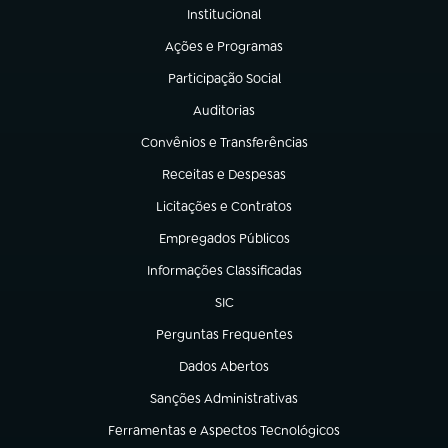
Institucional
(abre em nova aba)
Ações e Programas
(abre em nova aba)
Participação Social
(abre em nova aba)
Auditorias
(abre em nova aba)
Convênios e Transferências
(abre em nova aba)
Receitas e Despesas
(abre em nova aba)
Licitações e Contratos
(abre em nova aba)
Empregados Públicos
(abre em nova aba)
Informações Classificadas
(abre em nova aba)
SIC
(abre em nova aba)
Perguntas Frequentes
(abre em nova aba)
Dados Abertos
(abre em nova aba)
Sanções Administrativas
(abre em nova aba)
Ferramentas e Aspectos Tecnológicos
(abre em nova aba)