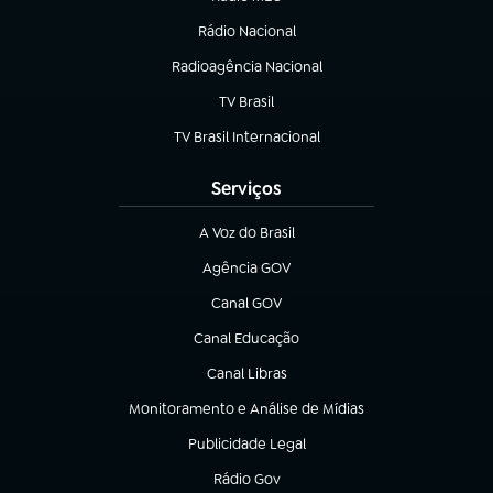
(abre em nova aba)
Rádio Nacional
Radioagência Nacional
(abre em nova aba)
TV Brasil
(abre em nova aba)
TV Brasil Internacional
(abre em nova aba)
Serviços
A Voz do Brasil
(abre em nova aba)
Agência GOV
(abre em nova aba)
Canal GOV
(abre em nova aba)
Canal Educação
(abre em nova aba)
Canal Libras
(abre em nova aba)
Monitoramento e Análise de Mídias
(abre em nova aba)
Publicidade Legal
(abre em nova aba)
Rádio Gov
(abre em nova aba)