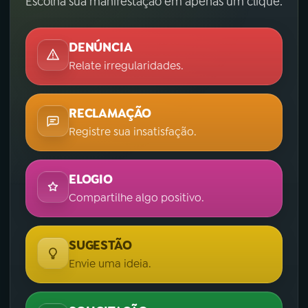
Escolha sua manifestação em apenas um clique.
DENÚNCIA
Relate irregularidades.
RECLAMAÇÃO
Registre sua insatisfação.
ELOGIO
Compartilhe algo positivo.
SUGESTÃO
Envie uma ideia.