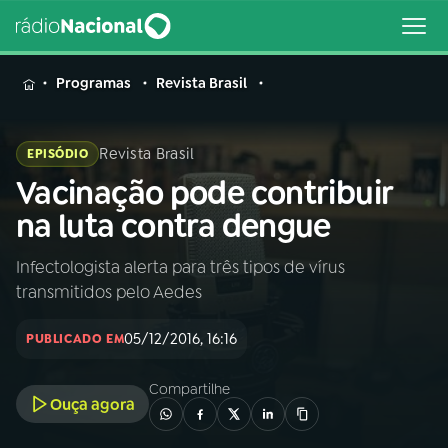
MENU
Programas
Revista Brasil
Revista Brasil
EPISÓDIO
Vacinação pode contribuir
Buscar
na
na luta contra dengue
Rádio
Buscar
Nacional
Infectologista alerta para três tipos de vírus
transmitidos pelo Aedes
AO VIVO
05/12/2016, 16:16
PUBLICADO EM
01
INÍCIO
Compartilhe
Ouça agora
02
A RÁDIO