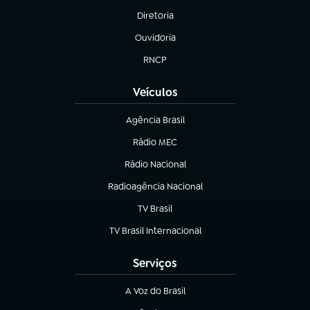
Diretoria
(abre em nova aba)
Ouvidoria
(abre em nova aba)
RNCP
(abre em nova aba)
Veículos
Agência Brasil
(abre em nova aba)
Rádio MEC
(abre em nova aba)
Rádio Nacional
Radioagência Nacional
(abre em nova aba)
TV Brasil
(abre em nova aba)
TV Brasil Internacional
(abre em nova aba)
Serviços
A Voz do Brasil
(abre em nova aba)