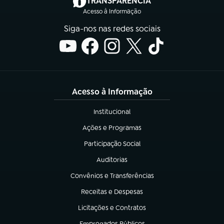
TRANSPARÊNCIA
Acesso à Informação
Siga-nos nas redes sociais
Acesso à Informação
Institucional
(abre em nova aba)
Ações e Programas
(abre em nova aba)
Participação Social
(abre em nova aba)
Auditorias
(abre em nova aba)
Convênios e Transferências
(abre em nova aba)
Receitas e Despesas
(abre em nova aba)
Licitações e Contratos
(abre em nova aba)
Empregados Públicos