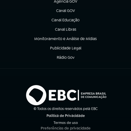
Agência GOV
(abre em nova aba)
Canal GOV
(abre em nova aba)
Canal Educação
(abre em nova aba)
Canal Libras
(abre em nova aba)
Monitoramento e Análise de Mídias
(abre em nova aba)
Publicidade Legal
(abre em nova aba)
Rádio Gov
(abre em nova aba)
© Todos os direitos reservados pela EBC
Política de Privacidade
(abre em nova aba)
Termos de uso
(abre em nova aba)
Preferências de privacidade