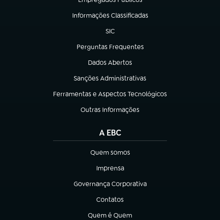
(abre em nova aba)
Informações Classificadas
(abre em nova aba)
SIC
(abre em nova aba)
Perguntas Frequentes
(abre em nova aba)
Dados Abertos
(abre em nova aba)
Sanções Administrativas
(abre em nova aba)
Ferramentas e Aspectos Tecnológicos
(abre em nova aba)
Outras Informações
(abre em nova aba)
A EBC
Quem somos
(abre em nova aba)
Imprensa
(abre em nova aba)
Governança Corporativa
(abre em nova aba)
Contatos
(abre em nova aba)
Quem é Quem
(abre em nova aba)