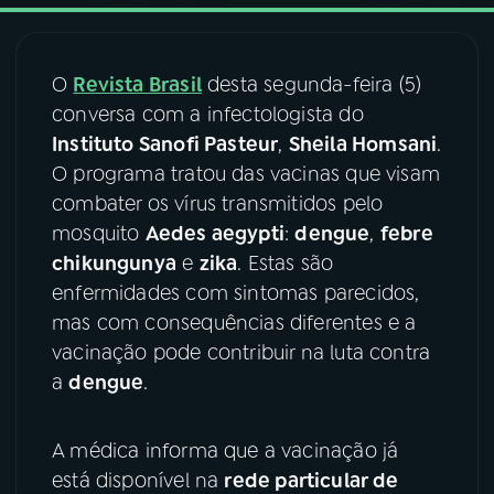
03
PROGRAMAÇÃO
O
Revista Brasil
desta segunda-feira (5)
conversa com a infectologista do
04
PROGRAMAS
Instituto Sanofi Pasteur
,
Sheila Homsani
.
O programa tratou das vacinas que visam
05
PODCASTS
combater os vírus transmitidos pelo
mosquito
Aedes aegypti
:
dengue
,
febre
chikungunya
e
zika
. Estas são
06
VIDEOCASTS
enfermidades com sintomas parecidos,
mas com consequências diferentes e a
07
ÚLTIMAS
vacinação pode contribuir na luta contra
a
dengue
.
08
FESTIVAL DE MÚSICA
A médica informa que a vacinação já
está disponível na
rede particular de
ACOMPANHE A RÁDIO NACIONAL