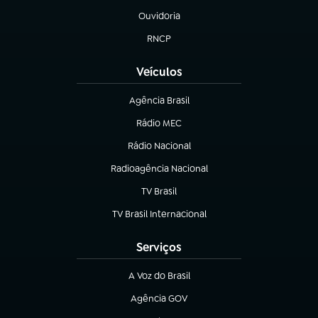
Ouvidoria
(abre em nova aba)
RNCP
(abre em nova aba)
Veículos
Agência Brasil
(abre em nova aba)
Rádio MEC
(abre em nova aba)
Rádio Nacional
Radioagência Nacional
(abre em nova aba)
TV Brasil
(abre em nova aba)
TV Brasil Internacional
(abre em nova aba)
Serviços
A Voz do Brasil
(abre em nova aba)
Agência GOV
(abre em nova aba)