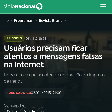
MENU
Programas
Revista Brasil
Revista Brasil
EPISÓDIO
Usuários precisam ficar
Buscar
na
atentos a mensagens falsas
Rádio
Buscar
na Internet
Nacional
Nessa época que acontece a declaração do Imposto
AO VIVO
de Renda,
01
INÍCIO
02/04/2015, 21:00
PUBLICADO EM
Compartilhe
02
A RÁDIO