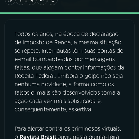
03
PROGRAMAÇÃO
Todos os anos, na época de declaração
04
PROGRAMAS
de Imposto de Renda, a mesma situação
se repete. Internautas têm suas contas de
05
PODCASTS
e-mail bombardeadas por mensagens
falsas, que alegam conter informações da
Receita Federal. Embora o golpe não seja
06
VIDEOCASTS
nenhuma novidade, a forma como os
falsos e-mails são desenvolvidos torna a
07
ÚLTIMAS
ação cada vez mais sofisticada e,
consequentemente, assertiva
08
FESTIVAL DE MÚSICA
Para alertar contra os criminosos virtuais,
o
Revista Brasil
ouviu nesta quinta-feira
ACOMPANHE A RÁDIO NACIONAL