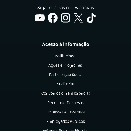
Siga-nos nas redes sociais
Acesso à Informação
Institucional
(abre em nova aba)
Ações e Programas
(abre em nova aba)
Participação Social
(abre em nova aba)
Auditorias
(abre em nova aba)
Convênios e Transferências
(abre em nova aba)
Receitas e Despesas
(abre em nova aba)
Licitações e Contratos
(abre em nova aba)
Empregados Públicos
(abre em nova aba)
Informações Classificadas