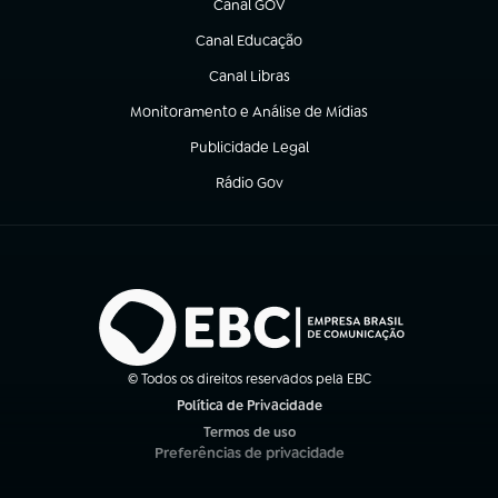
Canal GOV
(abre em nova aba)
Canal Educação
(abre em nova aba)
Canal Libras
(abre em nova aba)
Monitoramento e Análise de Mídias
(abre em nova aba)
Publicidade Legal
(abre em nova aba)
Rádio Gov
(abre em nova aba)
© Todos os direitos reservados pela EBC
Política de Privacidade
(abre em nova aba)
Termos de uso
(abre em nova aba)
Preferências de privacidade