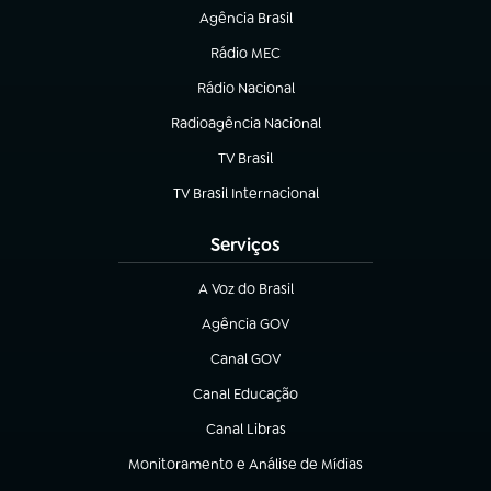
Agência Brasil
(abre em nova aba)
Rádio MEC
(abre em nova aba)
Rádio Nacional
Radioagência Nacional
(abre em nova aba)
TV Brasil
(abre em nova aba)
TV Brasil Internacional
(abre em nova aba)
Serviços
A Voz do Brasil
(abre em nova aba)
Agência GOV
(abre em nova aba)
Canal GOV
(abre em nova aba)
Canal Educação
(abre em nova aba)
Canal Libras
(abre em nova aba)
Monitoramento e Análise de Mídias
(abre em nova aba)