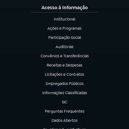
Acesso à Informação
Institucional
(abre em nova aba)
Ações e Programas
(abre em nova aba)
Participação Social
(abre em nova aba)
Auditorias
(abre em nova aba)
Convênios e Transferências
(abre em nova aba)
Receitas e Despesas
(abre em nova aba)
Licitações e Contratos
(abre em nova aba)
Empregados Públicos
(abre em nova aba)
Informações Classificadas
(abre em nova aba)
SIC
(abre em nova aba)
Perguntas Frequentes
(abre em nova aba)
Dados Abertos
(abre em nova aba)