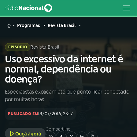
MENU
Programas
Revista Brasil
Revista Brasil
EPISÓDIO
Uso excessivo da internet é
Buscar
na
normal, dependência ou
Rádio
Buscar
doença?
Nacional
Especialistas explicam até que ponto ficar conectado
AO VIVO
por muitas horas
01
INÍCIO
18/07/2016, 23:17
PUBLICADO EM
Compartilhe
02
A RÁDIO
Ouça agora