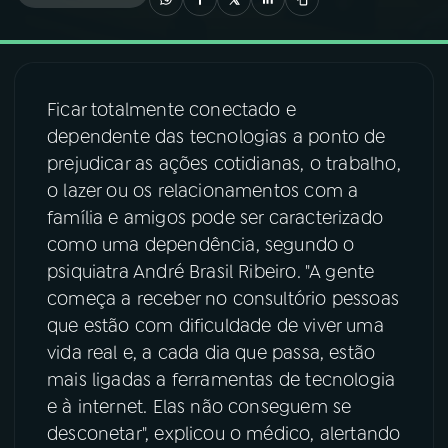
03
PROGRAMAÇÃO
Ficar totalmente conectado e
04
PROGRAMAS
dependente das tecnologias a ponto de
prejudicar as ações cotidianas, o trabalho,
05
PODCASTS
o lazer ou os relacionamentos com a
família e amigos pode ser caracterizado
como uma dependência, segundo o
06
VIDEOCASTS
psiquiatra André Brasil Ribeiro. "A gente
começa a receber no consultório pessoas
07
ÚLTIMAS
que estão com dificuldade de viver uma
vida real e, a cada dia que passa, estão
mais ligadas a ferramentas de tecnologia
08
FESTIVAL DE MÚSICA
e à internet. Elas não conseguem se
desconetar", explicou o médico, alertando
ACOMPANHE A RÁDIO NACIONAL