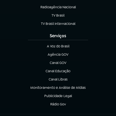
Radioagência Nacional
(abre em nova aba)
TV Brasil
(abre em nova aba)
TV Brasil Internacional
(abre em nova aba)
Serviços
A Voz do Brasil
(abre em nova aba)
Agência GOV
(abre em nova aba)
Canal GOV
(abre em nova aba)
Canal Educação
(abre em nova aba)
Canal Libras
(abre em nova aba)
Monitoramento e Análise de Mídias
(abre em nova aba)
Publicidade Legal
(abre em nova aba)
Rádio Gov
(abre em nova aba)