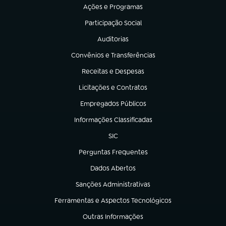
Ações e Programas
(abre em nova aba)
Participação Social
(abre em nova aba)
Auditorias
(abre em nova aba)
Convênios e Transferências
(abre em nova aba)
Receitas e Despesas
(abre em nova aba)
Licitações e Contratos
(abre em nova aba)
Empregados Públicos
(abre em nova aba)
Informações Classificadas
(abre em nova aba)
SIC
(abre em nova aba)
Perguntas Frequentes
(abre em nova aba)
Dados Abertos
(abre em nova aba)
Sanções Administrativas
(abre em nova aba)
Ferramentas e Aspectos Tecnológicos
(abre em nova aba)
Outras Informações
(abre em nova aba)