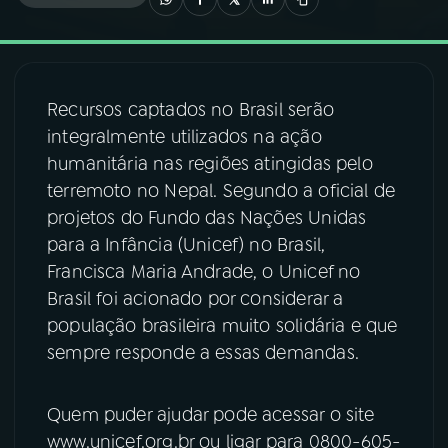
03
PROGRAMAÇÃO
Recursos captados no Brasil serão
04
PROGRAMAS
integralmente utilizados na ação
humanitária nas regiões atingidas pelo
05
PODCASTS
terremoto no Nepal. Segundo a oficial de
projetos do Fundo das Nações Unidas
para a Infância (Unicef) no Brasil,
06
VIDEOCASTS
Francisca Maria Andrade, o Unicef no
Brasil foi acionado por considerar a
07
ÚLTIMAS
população brasileira muito solidária e que
sempre responde a essas demandas.
08
FESTIVAL DE MÚSICA
Quem puder ajudar pode acessar o site
www.unicef.org.br ou ligar para 0800-605-
ACOMPANHE A RÁDIO NACIONAL