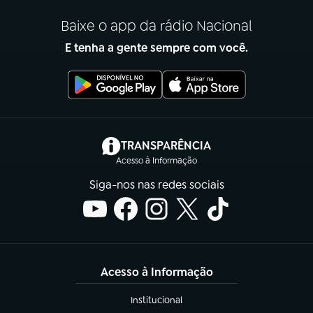
Baixe o app da rádio Nacional
E tenha a gente sempre com você.
(abre em nova aba)
TRANSPARÊNCIA
Acesso à Informação
Siga-nos nas redes sociais
Acesso à Informação
Institucional
(abre em nova aba)