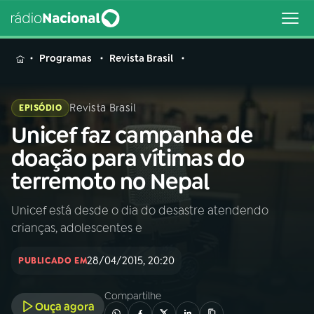
MENU
Programas
Revista Brasil
Revista Brasil
EPISÓDIO
Unicef faz campanha de
Buscar
na
doação para vítimas do
Rádio
Buscar
terremoto no Nepal
Nacional
Unicef está desde o dia do desastre atendendo
AO VIVO
crianças, adolescentes e
01
INÍCIO
28/04/2015, 20:20
PUBLICADO EM
Compartilhe
02
A RÁDIO
Ouça agora