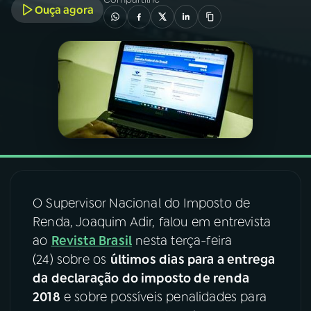
Ouça agora
03
PROGRAMAÇÃO
04
PROGRAMAS
05
PODCASTS
06
VIDEOCASTS
O Supervisor Nacional do Imposto de
07
ÚLTIMAS
Renda, Joaquim Adir, falou em entrevista
ao
Revista Brasil
nesta terça-feira
(24) sobre os
últimos dias para a entrega
08
FESTIVAL DE MÚSICA
da declaração do imposto de renda
2018
e sobre possíveis penalidades para
ACOMPANHE A RÁDIO NACIONAL