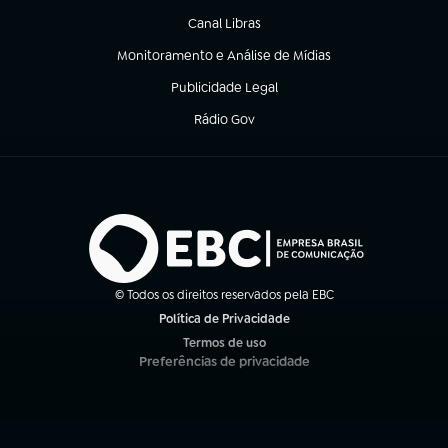
Canal Libras
(abre em nova aba)
Monitoramento e Análise de Mídias
(abre em nova aba)
Publicidade Legal
(abre em nova aba)
Rádio Gov
(abre em nova aba)
© Todos os direitos reservados pela EBC
Política de Privacidade
(abre em nova aba)
Termos de uso
(abre em nova aba)
Preferências de privacidade