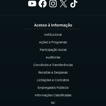
Acesso à Informação
Institucional
(abre em nova aba)
Ações e Programas
(abre em nova aba)
Participação Social
(abre em nova aba)
Auditorias
(abre em nova aba)
Convênios e Transferências
(abre em nova aba)
Receitas e Despesas
(abre em nova aba)
Licitações e Contratos
(abre em nova aba)
Empregados Públicos
(abre em nova aba)
Informações Classificadas
(abre em nova aba)
SIC
(abre em nova aba)