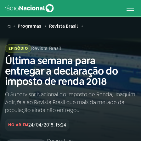
MENU
Programas
Revista Brasil
Revista Brasil
EPISÓDIO
Última semana para
Buscar
na
entregar a declaração do
Rádio
Buscar
imposto de renda 2018
Nacional
O Supervisor Nacional do Imposto de Renda, Joaquim
AO VIVO
Adir, fala ao Revista Brasil que mais da metade da
população ainda não entregou
01
INÍCIO
24/04/2018, 15:24
NO AR EM
02
A RÁDIO
Compartilhe