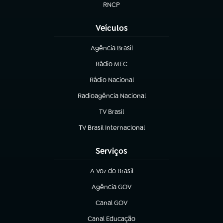
RNCP
(abre em nova aba)
Veículos
Agência Brasil
(abre em nova aba)
Rádio MEC
(abre em nova aba)
Rádio Nacional
Radioagência Nacional
(abre em nova aba)
TV Brasil
(abre em nova aba)
TV Brasil Internacional
(abre em nova aba)
Serviços
A Voz do Brasil
(abre em nova aba)
Agência GOV
(abre em nova aba)
Canal GOV
(abre em nova aba)
Canal Educação
(abre em nova aba)