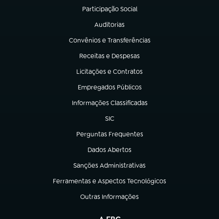
Participação Social
(abre em nova aba)
Auditorias
(abre em nova aba)
Convênios e Transferências
(abre em nova aba)
Receitas e Despesas
(abre em nova aba)
Licitações e Contratos
(abre em nova aba)
Empregados Públicos
(abre em nova aba)
Informações Classificadas
(abre em nova aba)
SIC
(abre em nova aba)
Perguntas Frequentes
(abre em nova aba)
Dados Abertos
(abre em nova aba)
Sanções Administrativas
(abre em nova aba)
Ferramentas e Aspectos Tecnológicos
(abre em nova aba)
Outras Informações
(abre em nova aba)