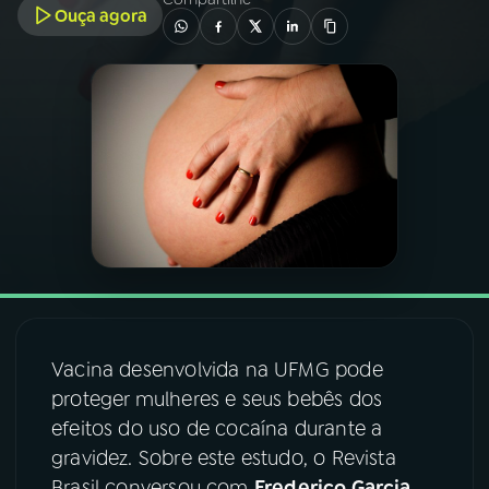
Ouça agora
03
PROGRAMAÇÃO
04
PROGRAMAS
05
PODCASTS
06
VIDEOCASTS
07
ÚLTIMAS
Vacina desenvolvida na UFMG pode
proteger mulheres e seus bebês dos
08
FESTIVAL DE MÚSICA
efeitos do uso de cocaína durante a
gravidez. Sobre este estudo, o Revista
ACOMPANHE A RÁDIO NACIONAL
Brasil conversou com
Frederico Garcia
,