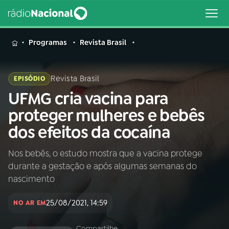
MENU
Programas
Revista Brasil
Revista Brasil
EPISÓDIO
UFMG cria vacina para
Buscar
na
proteger mulheres e bebês
Rádio
Buscar
dos efeitos da cocaína
Nacional
Nos bebês, o estudo mostra que a vacina protege
AO VIVO
durante a gestação e após algumas semanas do
nascimento
01
INÍCIO
25/08/2021, 14:59
NO AR EM
02
A RÁDIO
Compartilhe