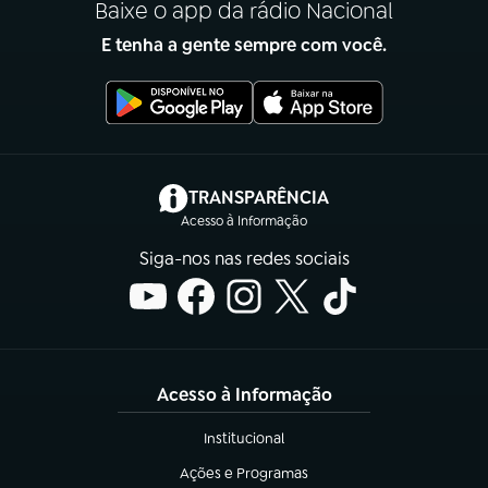
Baixe o app da rádio Nacional
E tenha a gente sempre com você.
(abre em nova aba)
TRANSPARÊNCIA
Acesso à Informação
Siga-nos nas redes sociais
Acesso à Informação
Institucional
(abre em nova aba)
Ações e Programas
(abre em nova aba)