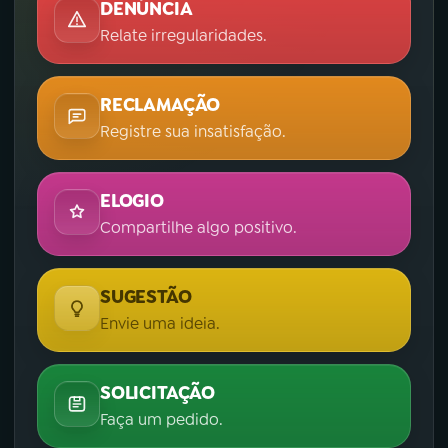
DENÚNCIA
Relate irregularidades.
RECLAMAÇÃO
Registre sua insatisfação.
ELOGIO
Compartilhe algo positivo.
SUGESTÃO
Envie uma ideia.
SOLICITAÇÃO
Faça um pedido.