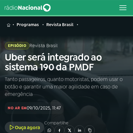
MENU
Programas
Revista Brasil
Revista Brasil
EPISÓDIO
Uber será integrado ao
Buscar
na
sistema 190 da PMDF
Rádio
Buscar
Nacional
Tanto passageiros, quanto motoristas, podem usar o
botão e garantir uma maior agilidade em caso de
AO VIVO
emergência
09/10/2025, 11:47
01
INÍCIO
NO AR EM
Compartilhe
Ouça agora
02
A RÁDIO