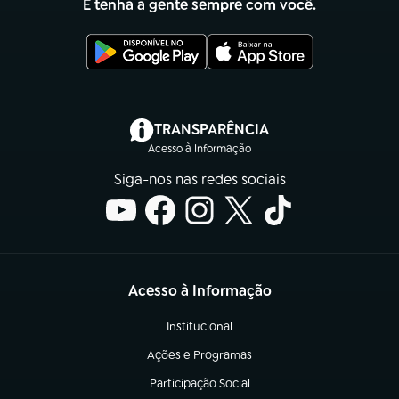
E tenha a gente sempre com você.
(abre em nova aba)
TRANSPARÊNCIA
Acesso à Informação
Siga-nos nas redes sociais
Acesso à Informação
Institucional
(abre em nova aba)
Ações e Programas
(abre em nova aba)
Participação Social
(abre em nova aba)