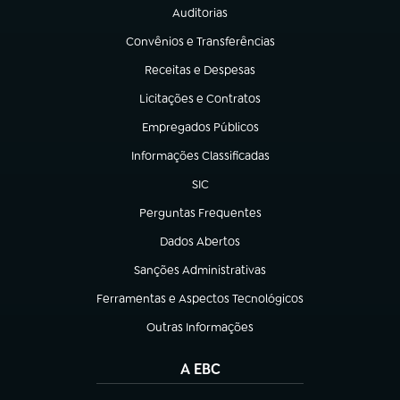
Auditorias
(abre em nova aba)
Convênios e Transferências
(abre em nova aba)
Receitas e Despesas
(abre em nova aba)
Licitações e Contratos
(abre em nova aba)
Empregados Públicos
(abre em nova aba)
Informações Classificadas
(abre em nova aba)
SIC
(abre em nova aba)
Perguntas Frequentes
(abre em nova aba)
Dados Abertos
(abre em nova aba)
Sanções Administrativas
(abre em nova aba)
Ferramentas e Aspectos Tecnológicos
(abre em nova aba)
Outras Informações
(abre em nova aba)
A EBC