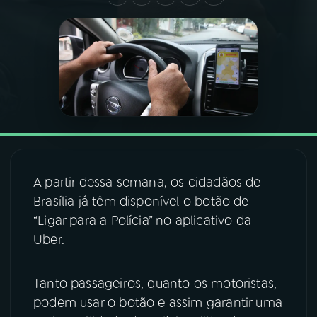
03
PROGRAMAÇÃO
04
PROGRAMAS
05
PODCASTS
06
VIDEOCASTS
A partir dessa semana, os cidadãos de
Brasília já têm disponível o botão de
“Ligar para a Polícia” no aplicativo da
07
ÚLTIMAS
Uber.
08
FESTIVAL DE MÚSICA
Tanto passageiros, quanto os motoristas,
podem usar o botão e assim garantir uma
ACOMPANHE A RÁDIO NACIONAL