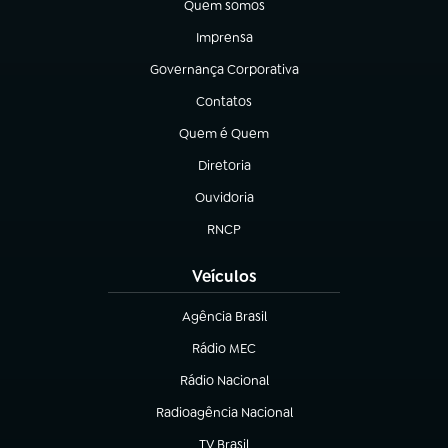
Quem somos
(abre em nova aba)
Imprensa
(abre em nova aba)
Governança Corporativa
(abre em nova aba)
Contatos
(abre em nova aba)
Quem é Quem
(abre em nova aba)
Diretoria
(abre em nova aba)
Ouvidoria
(abre em nova aba)
RNCP
(abre em nova aba)
Veículos
Agência Brasil
(abre em nova aba)
Rádio MEC
(abre em nova aba)
Rádio Nacional
Radioagência Nacional
(abre em nova aba)
TV Brasil