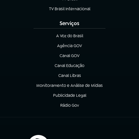
(abre em nova aba)
TV Brasil Internacional
(abre em nova aba)
Serviços
A Voz do Brasil
(abre em nova aba)
Agência GOV
(abre em nova aba)
Canal GOV
(abre em nova aba)
Canal Educação
(abre em nova aba)
Canal Libras
(abre em nova aba)
Monitoramento e Análise de Mídias
(abre em nova aba)
Publicidade Legal
(abre em nova aba)
Rádio Gov
(abre em nova aba)