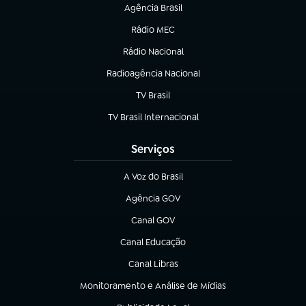
Agência Brasil
(abre em nova aba)
Rádio MEC
(abre em nova aba)
Rádio Nacional
Radioagência Nacional
(abre em nova aba)
TV Brasil
(abre em nova aba)
TV Brasil Internacional
(abre em nova aba)
Serviços
A Voz do Brasil
(abre em nova aba)
Agência GOV
(abre em nova aba)
Canal GOV
(abre em nova aba)
Canal Educação
(abre em nova aba)
Canal Libras
(abre em nova aba)
Monitoramento e Análise de Mídias
(abre em nova aba)