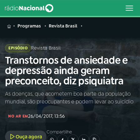
MENU
Programas
Revista Brasil
Revista Brasil
EPISÓDIO
Transtornos de ansiedade e
Buscar
na
depressão ainda geram
Rádio
Buscar
preconceito, diz psiquiatra
Nacional
As doenças, que acometem boa parte da população
AO VIVO
mundial, são preocupantes e podem levar ao suicídio
01
INÍCIO
26/04/2017, 13:56
NO AR EM
Compartilhe
02
A RÁDIO
Ouça agora