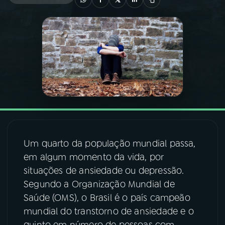
03
PROGRAMAÇÃO
04
PROGRAMAS
05
PODCASTS
06
VIDEOCASTS
Um quarto da população mundial passa,
em algum momento da vida, por
07
ÚLTIMAS
situações de ansiedade ou depressão.
Segundo a Organização Mundial de
08
FESTIVAL DE MÚSICA
Saúde (OMS), o Brasil é o país campeão
mundial do transtorno de ansiedade e o
ACOMPANHE A RÁDIO NACIONAL
quinto em número de pessoas com