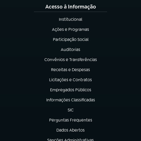
Acesso à Informação
Institucional
(abre em nova aba)
Ações e Programas
(abre em nova aba)
Participação Social
(abre em nova aba)
Auditorias
(abre em nova aba)
Convênios e Transferências
(abre em nova aba)
Receitas e Despesas
(abre em nova aba)
Licitações e Contratos
(abre em nova aba)
Empregados Públicos
(abre em nova aba)
Informações Classificadas
(abre em nova aba)
SIC
(abre em nova aba)
Perguntas Frequentes
(abre em nova aba)
Dados Abertos
(abre em nova aba)
Sanções Administrativas