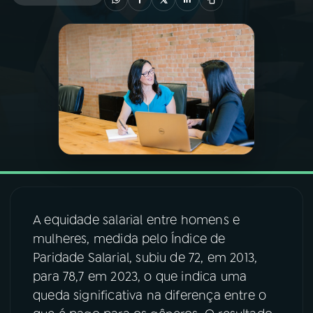
03
PROGRAMAÇÃO
04
PROGRAMAS
05
PODCASTS
06
VIDEOCASTS
A equidade salarial entre homens e
07
ÚLTIMAS
mulheres, medida pelo Índice de
Paridade Salarial, subiu de 72, em 2013,
08
FESTIVAL DE MÚSICA
para 78,7 em 2023, o que indica uma
queda significativa na diferença entre o
ACOMPANHE A RÁDIO NACIONAL