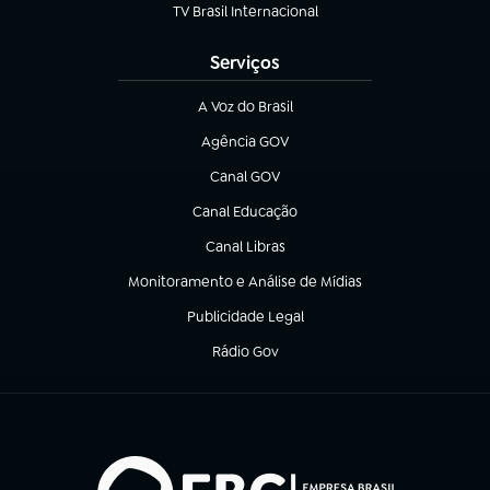
TV Brasil Internacional
(abre em nova aba)
Serviços
A Voz do Brasil
(abre em nova aba)
Agência GOV
(abre em nova aba)
Canal GOV
(abre em nova aba)
Canal Educação
(abre em nova aba)
Canal Libras
(abre em nova aba)
Monitoramento e Análise de Mídias
(abre em nova aba)
Publicidade Legal
(abre em nova aba)
Rádio Gov
(abre em nova aba)