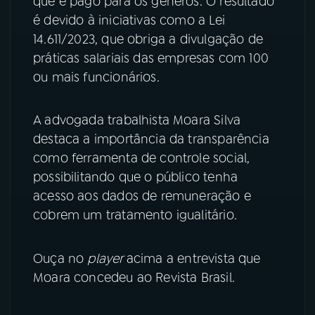
que é pago para os gêneros. O resultado
é devido à iniciativas como a Lei
YouTube
Facebook
14.611/2023, que obriga a divulgação de
práticas salariais das empresas com 100
Instagram
X
ou mais funcionários.
TikTok
A advogada trabalhista Moara Silva
destaca a importância da transparência
como ferramenta de controle social,
possibilitando que o público tenha
acesso aos dados de remuneração e
cobrem um tratamento igualitário.
Ouça no
player
acima a entrevista que
Moara concedeu ao Revista Brasil.