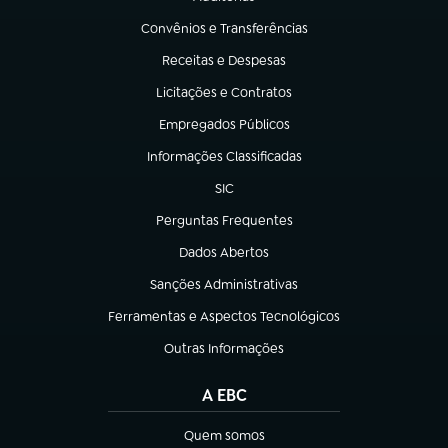
(abre em nova aba)
Convênios e Transferências
(abre em nova aba)
Receitas e Despesas
(abre em nova aba)
Licitações e Contratos
(abre em nova aba)
Empregados Públicos
(abre em nova aba)
Informações Classificadas
(abre em nova aba)
SIC
(abre em nova aba)
Perguntas Frequentes
(abre em nova aba)
Dados Abertos
(abre em nova aba)
Sanções Administrativas
(abre em nova aba)
Ferramentas e Aspectos Tecnológicos
(abre em nova aba)
Outras Informações
(abre em nova aba)
A EBC
Quem somos
(abre em nova aba)