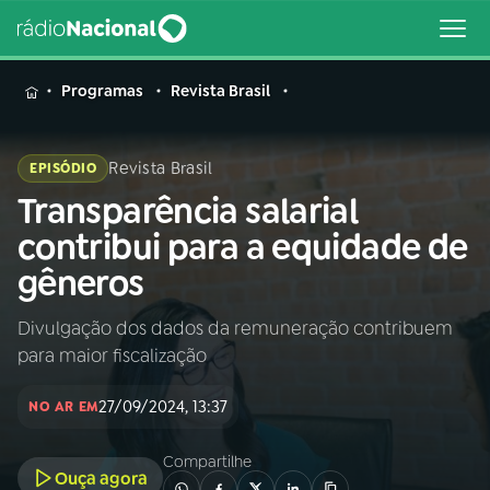
MENU
Programas
Revista Brasil
Revista Brasil
EPISÓDIO
Transparência salarial
Buscar
na
contribui para a equidade de
Rádio
Buscar
gêneros
Nacional
Divulgação dos dados da remuneração contribuem
AO VIVO
para maior fiscalização
01
INÍCIO
27/09/2024, 13:37
NO AR EM
Compartilhe
02
A RÁDIO
Ouça agora