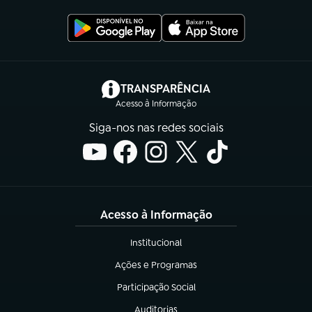
(abre em nova aba)
TRANSPARÊNCIA
Acesso à Informação
Siga-nos nas redes sociais
Acesso à Informação
Institucional
(abre em nova aba)
Ações e Programas
(abre em nova aba)
Participação Social
(abre em nova aba)
Auditorias