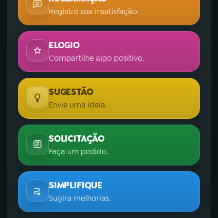
Registre sua insatisfação.
ELOGIO
Compartilhe algo positivo.
SUGESTÃO
Envie uma ideia.
SOLICITAÇÃO
Faça um pedido.
SIMPLIFIQUE
Sugira melhorias.