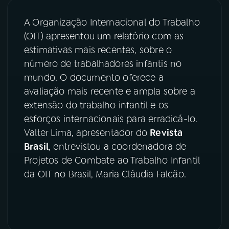
A Organização Internacional do Trabalho
03
PROGRAMAÇÃO
(OIT) apresentou um relatório com as
estimativas mais recentes, sobre o
04
PROGRAMAS
número de trabalhadores infantis no
mundo. O documento oferece a
avaliação mais recente e ampla sobre a
05
PODCASTS
extensão do trabalho infantil e os
esforços internacionais para erradicá-lo.
06
VIDEOCASTS
Valter Lima, apresentador do
Revista
Brasil
, entrevistou a coordenadora de
Projetos de Combate ao Trabalho Infantil
07
ÚLTIMAS
da OIT no Brasil, Maria Cláudia Falcão.
08
FESTIVAL DE MÚSICA
ACOMPANHE A RÁDIO NACIONAL