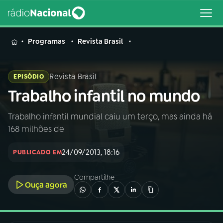
MENU
Programas
Revista Brasil
Revista Brasil
EPISÓDIO
Trabalho infantil no mundo
Buscar
na
Rádio
Trabalho infantil mundial caiu um terço, mas ainda há
Buscar
Nacional
168 milhões de
AO VIVO
24/09/2013, 18:16
PUBLICADO EM
Compartilhe
01
INÍCIO
Ouça agora
02
A RÁDIO