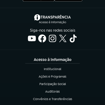
(abre em nova aba)
TRANSPARÊNCIA
Acesso à Informação
Siga-nos nas redes sociais
Acesso à Informação
Institucional
(abre em nova aba)
Ações e Programas
(abre em nova aba)
Participação Social
(abre em nova aba)
Auditorias
(abre em nova aba)
Convênios e Transferências
(abre em nova aba)