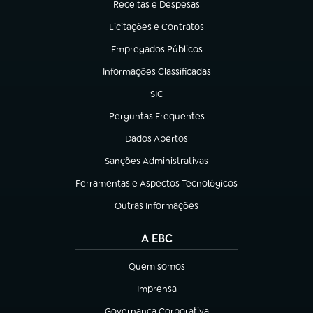
Receitas e Despesas
(abre em nova aba)
Licitações e Contratos
(abre em nova aba)
Empregados Públicos
(abre em nova aba)
Informações Classificadas
(abre em nova aba)
SIC
(abre em nova aba)
Perguntas Frequentes
(abre em nova aba)
Dados Abertos
(abre em nova aba)
Sanções Administrativas
(abre em nova aba)
Ferramentas e Aspectos Tecnológicos
(abre em nova aba)
Outras Informações
(abre em nova aba)
A EBC
Quem somos
(abre em nova aba)
Imprensa
(abre em nova aba)
Governança Corporativa