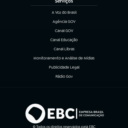
Serviços
A Voz do Brasil
(abre em nova aba)
Agência GOV
(abre em nova aba)
Canal GOV
(abre em nova aba)
Canal Educação
(abre em nova aba)
Canal Libras
(abre em nova aba)
Monitoramento e Análise de Mídias
(abre em nova aba)
Publicidade Legal
(abre em nova aba)
Rádio Gov
(abre em nova aba)
© Todos os direitos reservados pela EBC