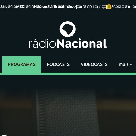
asil
rádio
MEC
rádio
Nacional
tv
Brasil
carta de serviço
acesso à inf
mais
PROGRAMAS
PODCASTS
VIDEOCASTS
mais