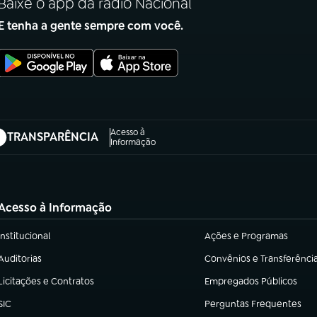
Baixe o app da rádio Nacional
E tenha a gente sempre com você.
Acesso à
TRANSPARÊNCIA
abre em nova aba)
Informação
Acesso à Informação
Institucional
Ações e Programas
(abre em nova aba)
(abre em nova aba)
Auditorias
Convênios e Transferênci
(abre em nova aba)
(abre em nova aba)
Licitações e Contratos
Empregados Públicos
(abre em nova aba)
(abre em nova aba)
SIC
Perguntas Frequentes
(abre em nova aba)
(abre em nova aba)