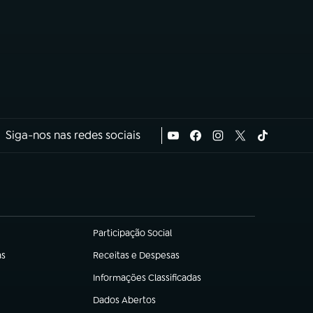
Siga-nos nas redes sociais
Participação Social
(abre em nova aba)
as
Receitas e Despesas
(abre em nova aba)
Informações Classificadas
(abre em nova aba)
Dados Abertos
(abre em nova aba)