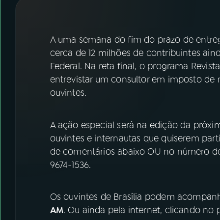
07
ÚLTIMAS
08
FESTIVAL DE MÚSICA
A uma semana do fim do prazo de entre
cerca de 12 milhões de contribuintes ai
Federal. Na reta final, o programa Revista 
ACOMPANHE A RÁDIO NACIONAL
entrevistar um consultor em imposto de r
YouTube
Facebook
ouvintes.
Instagram
X
A ação especial será na edição da próxima
TikTok
ouvintes e internautas que quiserem par
de comentários abaixo OU no número de w
9674-1536.
Os ouvintes de Brasília podem acompanh
AM
. Ou ainda pela internet, clicando no 