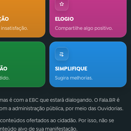
ÇÃO
ELOGIO
 insatisfação.
Compartilhe algo positivo.
ÇÃO
SIMPLIFIQUE
dido.
Sugira melhorias.
 mas é com a EBC que estará dialogando. O Fala.BR é
m a administração pública, por meio das Ouvidorias.
 conteúdos ofertados ao cidadão. Por isso, não se
onteúdo alvo de sua manifestação.