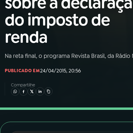
sobre a declaraç
Nacional
do imposto de
01
INÍCIO
renda
02
A RÁDIO
Na reta final, o programa Revista Brasil, da Rádio
03
PROGRAMAÇÃO
24/04/2015, 20:56
PUBLICADO EM
04
PROGRAMAS
Compartilhe
05
PODCASTS
06
VIDEOCASTS