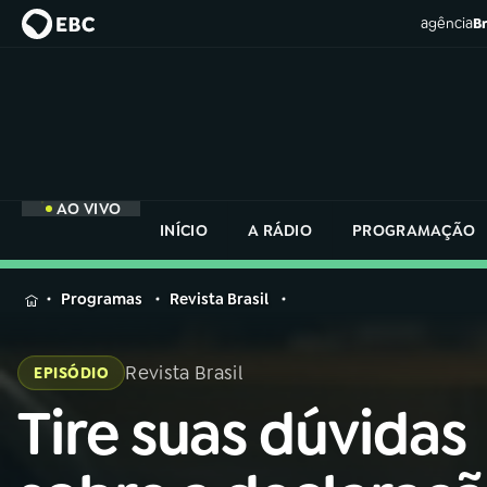
agência
Br
AO VIVO
INÍCIO
A RÁDIO
PROGRAMAÇÃO
MENU
Programas
Revista Brasil
Buscar
na
Revista Brasil
EPISÓDIO
Rádio
Buscar
Nacional
Tire suas dúvidas
Buscar
na
Rádio
AO VIVO