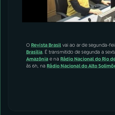
O
Revista Brasil
vai ao ar de segunda-fei
Brasília
. É transmitido de segunda a sexta
Amazônia
e na
Rádio Nacional do Rio d
às 6h, na
Rádio Nacional do Alto Solimõ