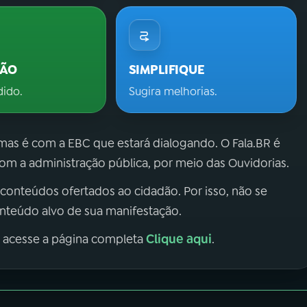
ÇÃO
SIMPLIFIQUE
dido.
Sugira melhorias.
 mas é com a EBC que estará dialogando. O Fala.BR é
m a administração pública, por meio das Ouvidorias.
 conteúdos ofertados ao cidadão. Por isso, não se
onteúdo alvo de sua manifestação.
Clique aqui
, acesse a página completa
.