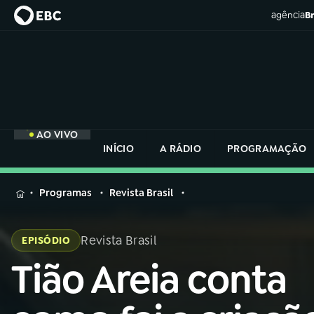
agência
Br
AO VIVO
INÍCIO
A RÁDIO
PROGRAMAÇÃO
MENU
Programas
Revista Brasil
Buscar
na
Revista Brasil
EPISÓDIO
Rádio
Buscar
Nacional
Tião Areia conta
Buscar
na
Rádio
AO VIVO