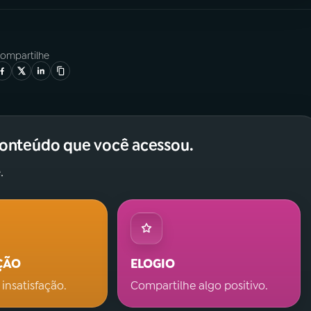
ompartilhe
conteúdo que você acessou.
.
ÇÃO
ELOGIO
 insatisfação.
Compartilhe algo positivo.