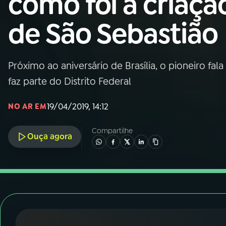
como foi a criaçã
Nacional
de São Sebastião
01
INÍCIO
02
A RÁDIO
Próximo ao aniversário de Brasília, o pioneiro fa
faz parte do Distrito Federal
03
PROGRAMAÇÃO
19/04/2019, 14:12
NO AR EM
04
PROGRAMAS
Compartilhe
Ouça agora
05
PODCASTS
06
VIDEOCASTS