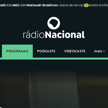
asil
rádio
MEC
rádio
Nacional
tv
Brasil
carta de serviço
acesso à inf
mais
PROGRAMAS
PODCASTS
VIDEOCASTS
mais