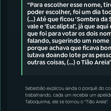
“Para escolher esse nome, tir
poder escolher, foi um dia to
(...) Até que ficou ‘Sombra da
vale e ‘Eucaliptal’, já que aqu
que foi para votar os dois nom
falando, sugerindo um nome d
porque achava que ficava bo
lutava doando lote pras pesso
outras coisas, (...) o Tião Areia
Sebastião explicou ainda o porquê do c
trabalhando, cada um recebia um apelido
Taboquinha, ele se tornou o “Tião Areia”.