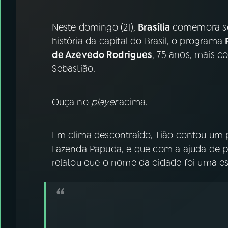
07
ÚLTIMAS
Neste domingo (21),
Brasília
comemora se
08
FESTIVAL DE MÚSICA
história da capital do Brasil, o programa
de Azevedo Rodrigues
, 75 anos, mais 
Sebastião.
ACOMPANHE A RÁDIO NACIONAL
YouTube
Facebook
Ouça no
player
acima.
Instagram
X
Em clima descontraído, Tião contou um 
TikTok
Fazenda Papuda, e que com a ajuda de pi
relatou que o nome da cidade foi uma e