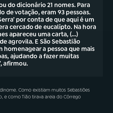
ou do dicionário 21 nomes. Para
do de votação, eram 93 pessoas.
 Serra’ por conta de que aqui é um
i era cercado de eucalípto. Na hora
es apareceu uma carta, (...)
e agrovila. E São Sebastião
m homenagear a pessoa que mais
as, ajudando a fazer muitas
”, afirmou.
odinome. Como existiam muitos Sebastiões
, e como Tião tirava areia do Córrego