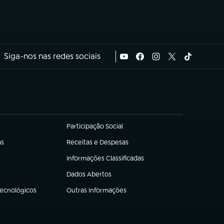
Siga-nos nas redes sociais
Participação Social
(abre em nova aba)
as
Receitas e Despesas
(abre em nova aba)
Informações Classificadas
(abre em nova aba)
Dados Abertos
(abre em nova aba)
Tecnológicos
Outras Informações
(abre em nova aba)