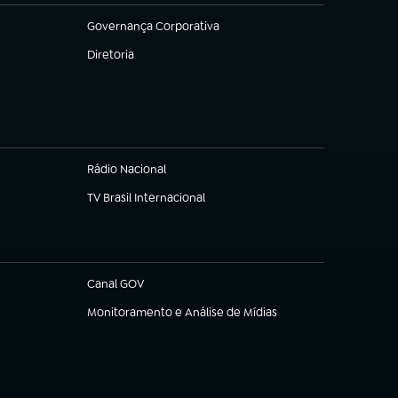
Governança Corporativa
(abre em nova aba)
Diretoria
(abre em nova aba)
Rádio Nacional
TV Brasil Internacional
(abre em nova aba)
Canal GOV
(abre em nova aba)
Monitoramento e Análise de Mídias
(abre em nova aba)