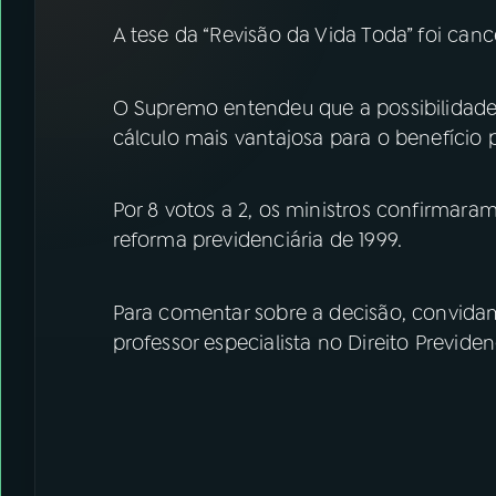
07
ÚLTIMAS
A tese da “Revisão da Vida Toda” foi canc
08
FESTIVAL DE MÚSICA
O Supremo entendeu que a possibilidade
cálculo mais vantajosa para o benefício p
ACOMPANHE A RÁDIO NACIONAL
YouTube
Facebook
Por 8 votos a 2, os ministros confirmaram
reforma previdenciária de 1999.
Instagram
X
TikTok
Para comentar sobre a decisão, convidam
professor especialista no Direito Previdenc