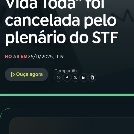
Vida Toda” foi
Nacional
cancelada pelo
01
INÍCIO
plenário do STF
02
A RÁDIO
26/11/2025, 11:19
NO AR EM
03
PROGRAMAÇÃO
Compartilhe
Ouça agora
04
PROGRAMAS
05
PODCASTS
06
VIDEOCASTS