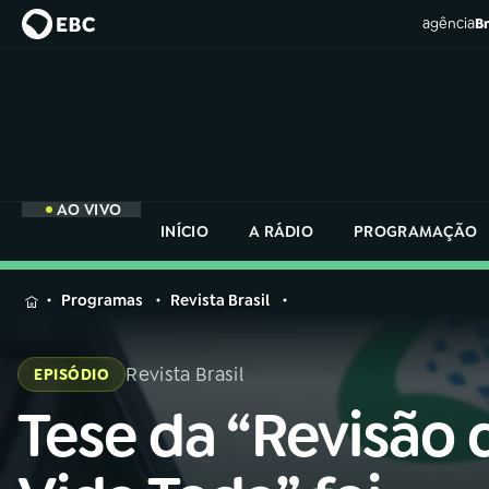
agência
Br
AO VIVO
INÍCIO
A RÁDIO
PROGRAMAÇÃO
MENU
Programas
Revista Brasil
Buscar
na
Revista Brasil
EPISÓDIO
Rádio
Buscar
Nacional
Tese da “Revisão 
Buscar
na
Rádio
AO VIVO