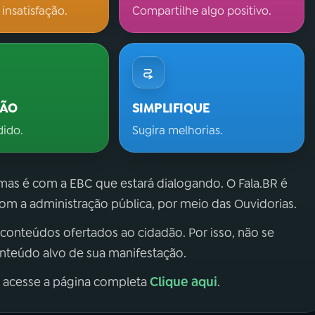
 insatisfação.
Compartilhe algo positivo.
ÇÃO
SIMPLIFIQUE
dido.
Sugira melhorias.
 mas é com a EBC que estará dialogando. O Fala.BR é
m a administração pública, por meio das Ouvidorias.
 conteúdos ofertados ao cidadão. Por isso, não se
onteúdo alvo de sua manifestação.
Clique aqui
, acesse a página completa
.