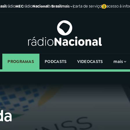
asil
rádio
MEC
rádio
Nacional
tv
Brasil
carta de serviço
acesso à inf
mais
PROGRAMAS
PODCASTS
VIDEOCASTS
mais
da