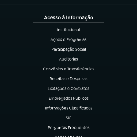
Acesso à Informação
Institucional
(abre em nova aba)
Ações e Programas
(abre em nova aba)
Participação Social
(abre em nova aba)
Auditorias
(abre em nova aba)
Convênios e Transferências
(abre em nova aba)
Receitas e Despesas
(abre em nova aba)
Licitações e Contratos
(abre em nova aba)
Empregados Públicos
(abre em nova aba)
Informações Classificadas
(abre em nova aba)
SIC
(abre em nova aba)
Perguntas Frequentes
(abre em nova aba)