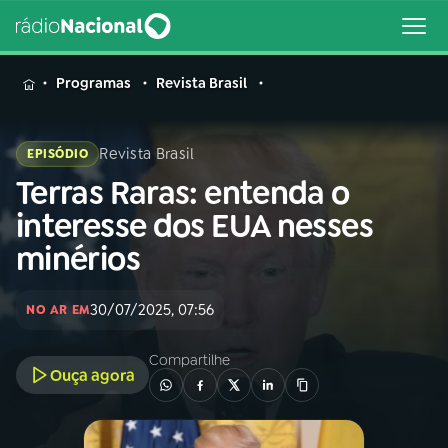
MENU
Programas
Revista Brasil
Revista Brasil
EPISÓDIO
Terras Raras: entenda o
Buscar
na
interesse dos EUA nesses
Rádio
Buscar
minérios
Nacional
AO VIVO
30/07/2025, 07:56
NO AR EM
Compartilhe
01
INÍCIO
Ouça agora
02
A RÁDIO