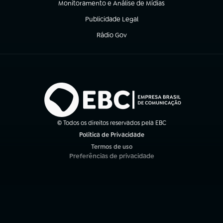
Monitoramento e Análise de Mídias
(abre em nova aba)
Publicidade Legal
(abre em nova aba)
Rádio Gov
(abre em nova aba)
© Todos os direitos reservados pela EBC
Política de Privacidade
(abre em nova aba)
Termos de uso
(abre em nova aba)
Preferências de privacidade