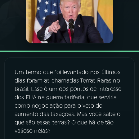
03
PROGRAMAÇÃO
04
PROGRAMAS
05
PODCASTS
Um termo que foi levantado nos últimos
06
VIDEOCASTS
dias foram as chamadas Terras Raras no
Brasil. Esse é um dos pontos de interesse
dos EUA na guerra tarifária, que serviria
07
ÚLTIMAS
como negociação para o veto do
aumento das taxações. Mas você sabe o
08
FESTIVAL DE MÚSICA
que são essas terras? O que há de tão
valioso nelas?
ACOMPANHE A RÁDIO NACIONAL