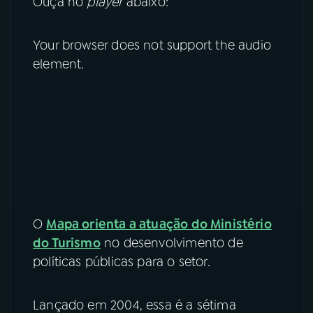
Ouça no
player
abaixo:
YouTube
Facebook
Your browser does not support the audio
Instagram
X
element.
TikTok
O
Mapa orienta a atuação do Ministério
do Turismo
no desenvolvimento de
políticas públicas para o setor.
Lançado em 2004, essa é a sétima