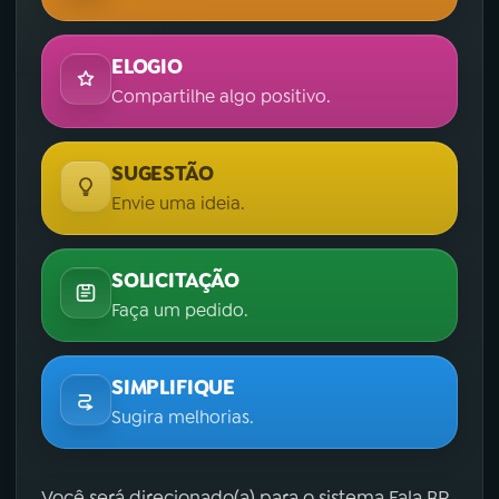
ELOGIO
Compartilhe algo positivo.
SUGESTÃO
Envie uma ideia.
SOLICITAÇÃO
Faça um pedido.
SIMPLIFIQUE
Sugira melhorias.
Você será direcionado(a) para o sistema Fala.BR,