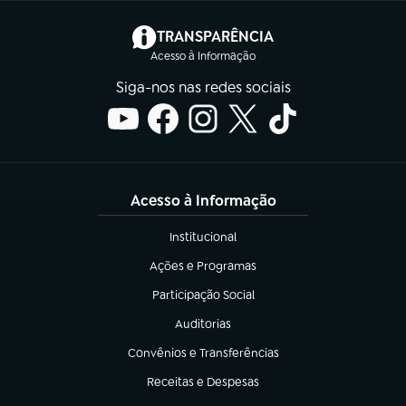
(abre em nova aba)
TRANSPARÊNCIA
Acesso à Informação
Siga-nos nas redes sociais
Acesso à Informação
Institucional
(abre em nova aba)
Ações e Programas
(abre em nova aba)
Participação Social
(abre em nova aba)
Auditorias
(abre em nova aba)
Convênios e Transferências
(abre em nova aba)
Receitas e Despesas
(abre em nova aba)