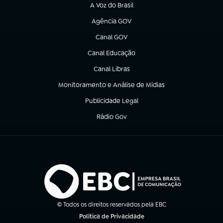
A Voz do Brasil
(abre em nova aba)
Agência GOV
(abre em nova aba)
Canal GOV
(abre em nova aba)
Canal Educação
(abre em nova aba)
Canal Libras
(abre em nova aba)
Monitoramento e Análise de Mídias
(abre em nova aba)
Publicidade Legal
(abre em nova aba)
Rádio Gov
(abre em nova aba)
© Todos os direitos reservados pela EBC
Política de Privacidade
(abre em nova aba)