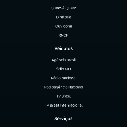
(abre em nova aba)
Quem é Quem
(abre em nova aba)
Diretoria
(abre em nova aba)
Ouvidoria
(abre em nova aba)
RNCP
(abre em nova aba)
Veículos
Agência Brasil
(abre em nova aba)
Rádio MEC
(abre em nova aba)
Rádio Nacional
Radioagência Nacional
(abre em nova aba)
TV Brasil
(abre em nova aba)
TV Brasil Internacional
(abre em nova aba)
Serviços