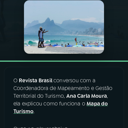
03
PROGRAMAÇÃO
04
PROGRAMAS
05
PODCASTS
06
VIDEOCASTS
O
Revista Brasil
conversou com a
Coordenadora de Mapeamento e Gestão
07
ÚLTIMAS
Territorial do Turismo,
Ana Carla Moura
,
ela explicou como funciona o
Mapa do
08
FESTIVAL DE MÚSICA
Turismo
.
ACOMPANHE A RÁDIO NACIONAL