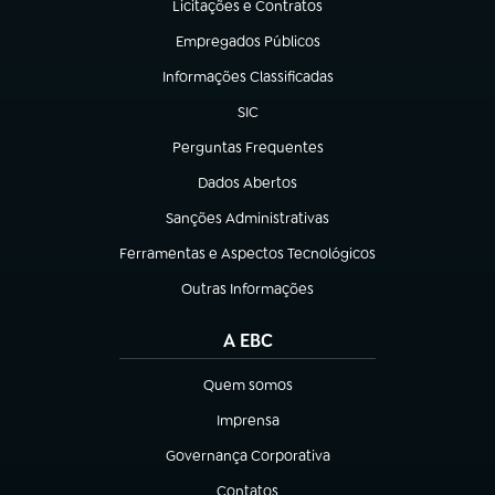
Licitações e Contratos
(abre em nova aba)
Empregados Públicos
(abre em nova aba)
Informações Classificadas
(abre em nova aba)
SIC
(abre em nova aba)
Perguntas Frequentes
(abre em nova aba)
Dados Abertos
(abre em nova aba)
Sanções Administrativas
(abre em nova aba)
Ferramentas e Aspectos Tecnológicos
(abre em nova aba)
Outras Informações
(abre em nova aba)
A EBC
Quem somos
(abre em nova aba)
Imprensa
(abre em nova aba)
Governança Corporativa
(abre em nova aba)
Contatos