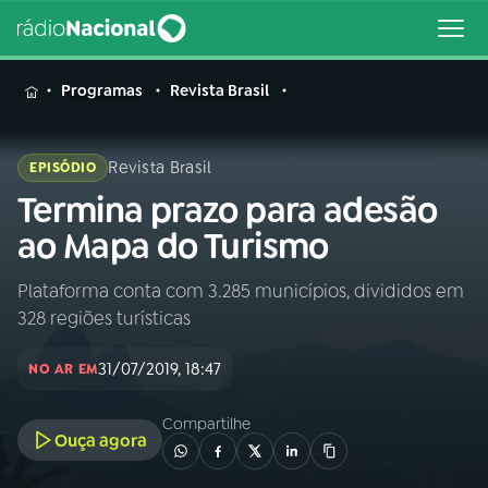
MENU
Programas
Revista Brasil
Revista Brasil
EPISÓDIO
Termina prazo para adesão
Buscar
na
ao Mapa do Turismo
Rádio
Buscar
Nacional
Plataforma conta com 3.285 municípios, divididos em
328 regiões turísticas
AO VIVO
31/07/2019, 18:47
NO AR EM
01
INÍCIO
Compartilhe
Ouça agora
02
A RÁDIO