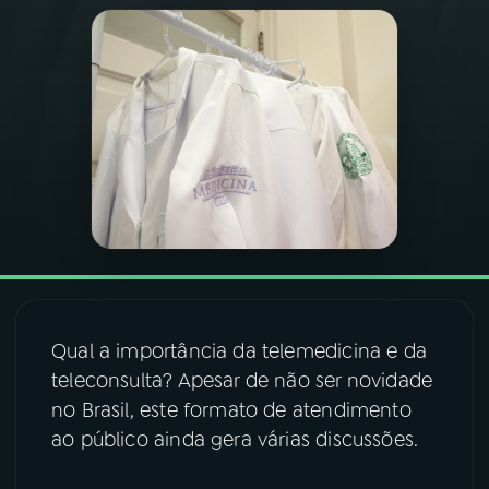
03
PROGRAMAÇÃO
04
PROGRAMAS
05
PODCASTS
06
VIDEOCASTS
07
ÚLTIMAS
Qual a importância da telemedicina e da
teleconsulta? Apesar de não ser novidade
no Brasil, este formato de atendimento
08
FESTIVAL DE MÚSICA
ao público ainda gera várias discussões.
ACOMPANHE A RÁDIO NACIONAL