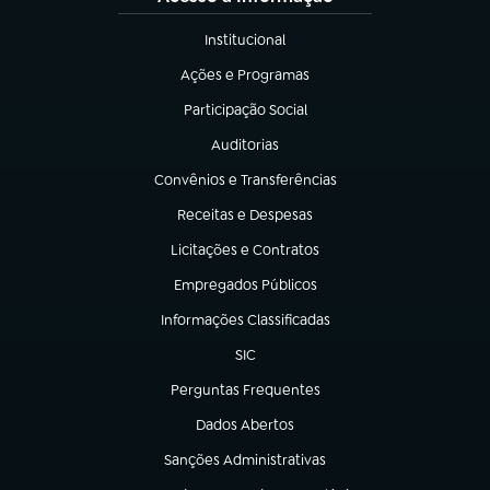
Institucional
(abre em nova aba)
Ações e Programas
(abre em nova aba)
Participação Social
(abre em nova aba)
Auditorias
(abre em nova aba)
Convênios e Transferências
(abre em nova aba)
Receitas e Despesas
(abre em nova aba)
Licitações e Contratos
(abre em nova aba)
Empregados Públicos
(abre em nova aba)
Informações Classificadas
(abre em nova aba)
SIC
(abre em nova aba)
Perguntas Frequentes
(abre em nova aba)
Dados Abertos
(abre em nova aba)
Sanções Administrativas
(abre em nova aba)