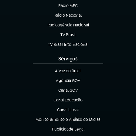
Rádio MEC
(abre em nova aba)
Rádio Nacional
Radioagência Nacional
(abre em nova aba)
TV Brasil
(abre em nova aba)
TV Brasil Internacional
(abre em nova aba)
Serviços
A Voz do Brasil
(abre em nova aba)
Agência GOV
(abre em nova aba)
Canal GOV
(abre em nova aba)
Canal Educação
(abre em nova aba)
Canal Libras
(abre em nova aba)
Monitoramento e Análise de Mídias
(abre em nova aba)
Publicidade Legal
(abre em nova aba)