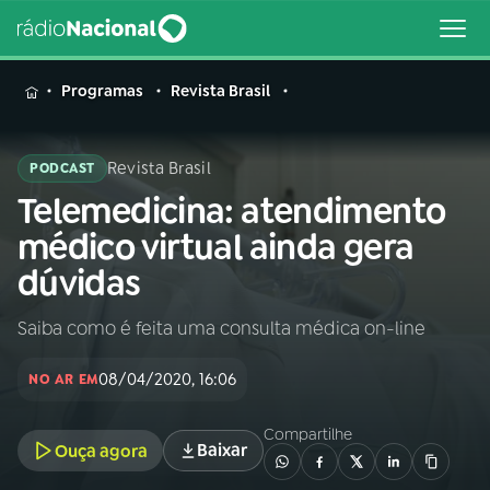
MENU
Programas
Revista Brasil
Revista Brasil
PODCAST
Telemedicina: atendimento
Buscar
na
médico virtual ainda gera
Rádio
Buscar
dúvidas
Nacional
Saiba como é feita uma consulta médica on-line
AO VIVO
08/04/2020, 16:06
NO AR EM
01
INÍCIO
Compartilhe
Baixar
Ouça agora
02
A RÁDIO