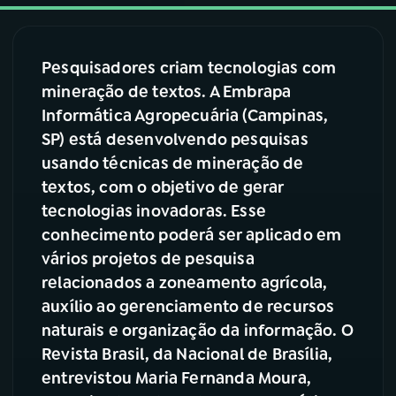
03
PROGRAMAÇÃO
Pesquisadores criam tecnologias com
mineração de textos. A Embrapa
04
PROGRAMAS
Informática Agropecuária (Campinas,
SP) está desenvolvendo pesquisas
05
PODCASTS
usando técnicas de mineração de
textos, com o objetivo de gerar
tecnologias inovadoras. Esse
06
VIDEOCASTS
conhecimento poderá ser aplicado em
vários projetos de pesquisa
07
ÚLTIMAS
relacionados a zoneamento agrícola,
auxílio ao gerenciamento de recursos
naturais e organização da informação.
O
08
FESTIVAL DE MÚSICA
Revista Brasil, da Nacional de Brasília,
entrevistou
Maria Fernanda Moura,
ACOMPANHE A RÁDIO NACIONAL