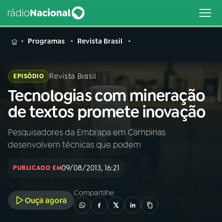
MENU
Programas
Revista Brasil
Revista Brasil
EPISÓDIO
Tecnologias com mineração
Buscar
na
de textos promete inovação
Rádio
Buscar
Nacional
Pesquisadores da Embrapa em Campinas
desenvolvem técnicas que podem
AO VIVO
09/08/2013, 16:21
PUBLICADO EM
01
INÍCIO
Compartilhe
Ouça agora
02
A RÁDIO