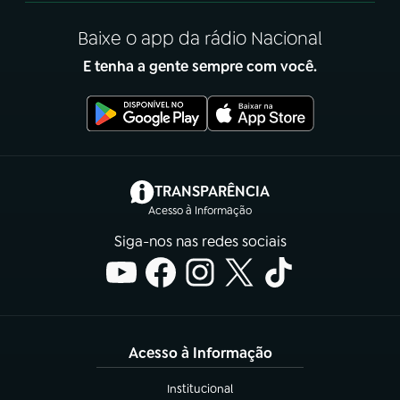
Baixe o app da rádio Nacional
E tenha a gente sempre com você.
(abre em nova aba)
TRANSPARÊNCIA
Acesso à Informação
Siga-nos nas redes sociais
Acesso à Informação
Institucional
(abre em nova aba)