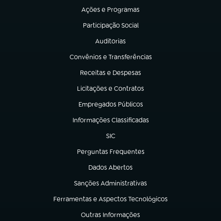
Ações e Programas
(abre em nova aba)
Participação Social
(abre em nova aba)
Auditorias
(abre em nova aba)
Convênios e Transferências
(abre em nova aba)
Receitas e Despesas
(abre em nova aba)
Licitações e Contratos
(abre em nova aba)
Empregados Públicos
(abre em nova aba)
Informações Classificadas
(abre em nova aba)
SIC
(abre em nova aba)
Perguntas Frequentes
(abre em nova aba)
Dados Abertos
(abre em nova aba)
Sanções Administrativas
(abre em nova aba)
Ferramentas e Aspectos Tecnológicos
(abre em nova aba)
Outras Informações
(abre em nova aba)