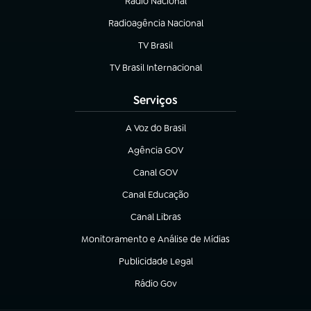
Rádio Nacional
Radioagência Nacional
(abre em nova aba)
TV Brasil
(abre em nova aba)
TV Brasil Internacional
(abre em nova aba)
Serviços
A Voz do Brasil
(abre em nova aba)
Agência GOV
(abre em nova aba)
Canal GOV
(abre em nova aba)
Canal Educação
(abre em nova aba)
Canal Libras
(abre em nova aba)
Monitoramento e Análise de Mídias
(abre em nova aba)
Publicidade Legal
(abre em nova aba)
Rádio Gov
(abre em nova aba)