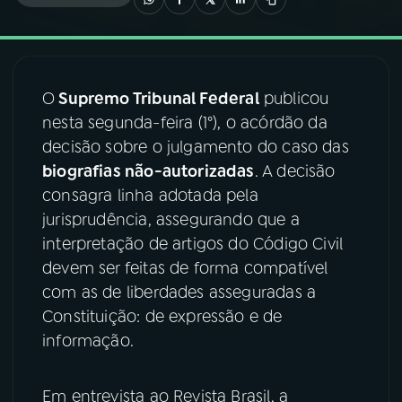
03
PROGRAMAÇÃO
O
Supremo Tribunal Federal
publicou
04
PROGRAMAS
nesta segunda-feira (1°), o acórdão da
decisão sobre o julgamento do caso das
05
PODCASTS
biografias não-autorizadas
. A decisão
consagra linha adotada pela
jurisprudência, assegurando que a
06
VIDEOCASTS
interpretação de artigos do Código Civil
devem ser feitas de forma compatível
07
ÚLTIMAS
com as de liberdades asseguradas a
Constituição: de expressão e de
informação.
08
FESTIVAL DE MÚSICA
Em entrevista ao Revista Brasil, a
ACOMPANHE A RÁDIO NACIONAL