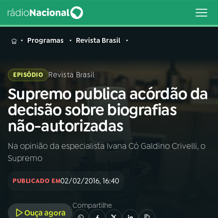
MENU
Programas
Revista Brasil
Revista Brasil
EPISÓDIO
Supremo publica acórdão da
Buscar
na
decisão sobre biografias
Rádio
Buscar
não-autorizadas
Nacional
Na opinião da especialista Ivana Có Galdino Crivelli, o
AO VIVO
Supremo
01
INÍCIO
02/02/2016, 16:40
PUBLICADO EM
Compartilhe
02
A RÁDIO
Ouça agora