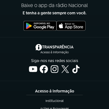
Baixe o app da rádio Nacional
E tenha a gente sempre com você.
(abre em nova aba)
TRANSPARÊNCIA
Acesso à Informação
Siga-nos nas redes sociais
Acesso à Informação
Institucional
(abre em nova aba)
Ações e Programas