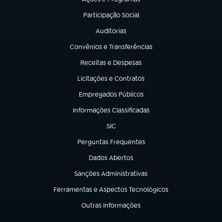
(abre em nova aba)
Participação Social
(abre em nova aba)
Auditorias
(abre em nova aba)
Convênios e Transferências
(abre em nova aba)
Receitas e Despesas
(abre em nova aba)
Licitações e Contratos
(abre em nova aba)
Empregados Públicos
(abre em nova aba)
Informações Classificadas
(abre em nova aba)
SIC
(abre em nova aba)
Perguntas Frequentes
(abre em nova aba)
Dados Abertos
(abre em nova aba)
Sanções Administrativas
(abre em nova aba)
Ferramentas e Aspectos Tecnológicos
(abre em nova aba)
Outras Informações
(abre em nova aba)