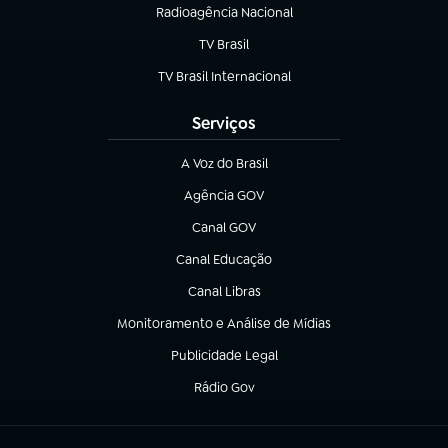
Radioagência Nacional
(abre em nova aba)
TV Brasil
(abre em nova aba)
TV Brasil Internacional
(abre em nova aba)
Serviços
A Voz do Brasil
(abre em nova aba)
Agência GOV
(abre em nova aba)
Canal GOV
(abre em nova aba)
Canal Educação
(abre em nova aba)
Canal Libras
(abre em nova aba)
Monitoramento e Análise de Mídias
(abre em nova aba)
Publicidade Legal
(abre em nova aba)
Rádio Gov
(abre em nova aba)