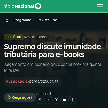
MENU
Programas
Revista Brasil
Revista Brasil
EPISÓDIO
Supremo discute imunidade
Buscar
na
tributária para e-books
Rádio
Buscar
Nacional
Julgamento em plenário deve ser na próxima quinta-
feira (29)
AO VIVO
27/09/2016, 23:53
PUBLICADO EM
01
INÍCIO
Compartilhe
Ouça agora
02
A RÁDIO