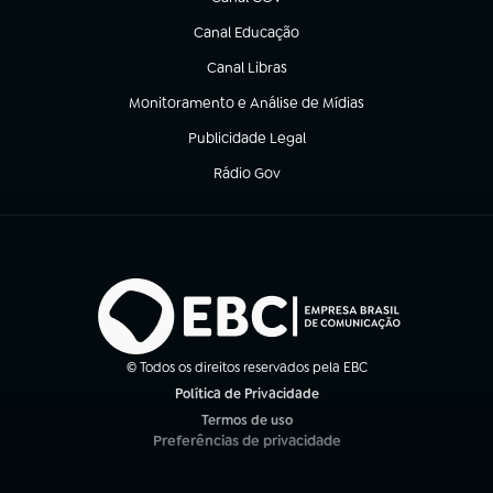
(abre em nova aba)
Canal Educação
(abre em nova aba)
Canal Libras
(abre em nova aba)
Monitoramento e Análise de Mídias
(abre em nova aba)
Publicidade Legal
(abre em nova aba)
Rádio Gov
(abre em nova aba)
© Todos os direitos reservados pela EBC
Política de Privacidade
(abre em nova aba)
Termos de uso
(abre em nova aba)
Preferências de privacidade