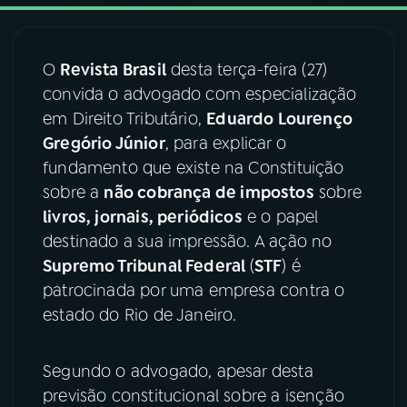
03
PROGRAMAÇÃO
O
Revista Brasil
desta terça-feira (27)
convida o advogado com especialização
04
PROGRAMAS
em Direito Tributário,
Eduardo Lourenço
Gregório Júnior
, para explicar o
05
PODCASTS
fundamento que existe na Constituição
sobre a
não cobrança de impostos
sobre
livros, jornais, periódicos
e o papel
06
VIDEOCASTS
destinado a sua impressão. A ação no
Supremo Tribunal Federal
(
STF
) é
07
ÚLTIMAS
patrocinada por uma empresa contra o
estado do Rio de Janeiro.
08
FESTIVAL DE MÚSICA
Segundo o advogado, apesar desta
previsão constitucional sobre a isenção
ACOMPANHE A RÁDIO NACIONAL