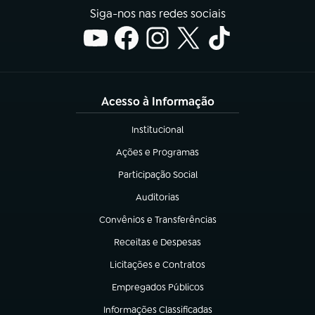
Siga-nos nas redes sociais
Acesso à Informação
Institucional
(abre em nova aba)
Ações e Programas
(abre em nova aba)
Participação Social
(abre em nova aba)
Auditorias
(abre em nova aba)
Convênios e Transferências
(abre em nova aba)
Receitas e Despesas
(abre em nova aba)
Licitações e Contratos
(abre em nova aba)
Empregados Públicos
(abre em nova aba)
Informações Classificadas
(abre em nova aba)