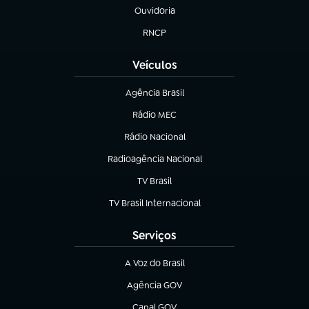
Ouvidoria
(abre em nova aba)
RNCP
(abre em nova aba)
Veículos
Agência Brasil
(abre em nova aba)
Rádio MEC
(abre em nova aba)
Rádio Nacional
Radioagência Nacional
(abre em nova aba)
TV Brasil
(abre em nova aba)
TV Brasil Internacional
(abre em nova aba)
Serviços
A Voz do Brasil
(abre em nova aba)
Agência GOV
(abre em nova aba)
Canal GOV